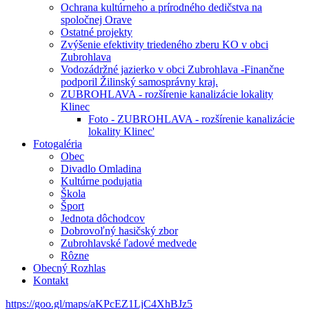
Ochrana kultúrneho a prírodného dedičstva na
spoločnej Orave
Ostatné projekty
Zvýšenie efektivity triedeného zberu KO v obci
Zubrohlava
Vodozádržné jazierko v obci Zubrohlava -Finančne
podporil Žilinský samosprávny kraj.
ZUBROHLAVA - rozšírenie kanalizácie lokality
Klinec
Foto - ZUBROHLAVA - rozšírenie kanalizácie
lokality Klinec'
Fotogaléria
Obec
Divadlo Omladina
Kultúrne podujatia
Škola
Šport
Jednota dôchodcov
Dobrovoľný hasičský zbor
Zubrohlavské ľadové medvede
Rôzne
Obecný Rozhlas
Kontakt
https://goo.gl/maps/aKPcEZ1LjC4XhBJz5