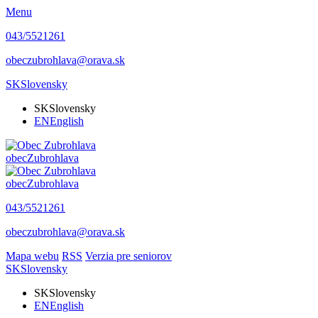
Menu
043/5521261
obeczubrohlava@orava.sk
SK
Slovensky
SK
Slovensky
EN
English
obec
Zubrohlava
obec
Zubrohlava
043/5521261
obeczubrohlava@orava.sk
Mapa webu
RSS
Verzia pre seniorov
SK
Slovensky
SK
Slovensky
EN
English