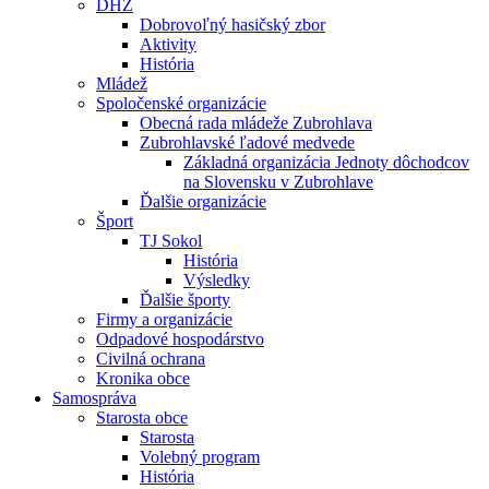
DHZ
Dobrovoľný hasičský zbor
Aktivity
História
Mládež
Spoločenské organizácie
Obecná rada mládeže Zubrohlava
Zubrohlavské ľadové medvede
Základná organizácia Jednoty dôchodcov
na Slovensku v Zubrohlave
Ďalšie organizácie
Šport
TJ Sokol
História
Výsledky
Ďalšie športy
Firmy a organizácie
Odpadové hospodárstvo
Civilná ochrana
Kronika obce
Samospráva
Starosta obce
Starosta
Volebný program
História