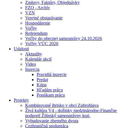
Zmluvy, Faktúry, Objednávky
FZO - Archív
VZN
Verejné obstarávanie
Hospodárenie
Voľby
Referendum
Voľby do obecnej samosprávy 24.10.2026
Voľby VÚC 2026
Udalosti
Aktuality
Kalendár akcií
Video
Inzercia
Pravidlá inzercie
Predaj
Kúpa
Hľadám prácu
Ponúkam prácu
Projekty
Kombinované ihrisko v obci Zubrohlava
Živá kultúra V4 - dožinky medzinárodne-Finančne
podporil Žilinský samosprávny kraj.
Vybudovanie zberného dvora
Cezhraničná spolupráca