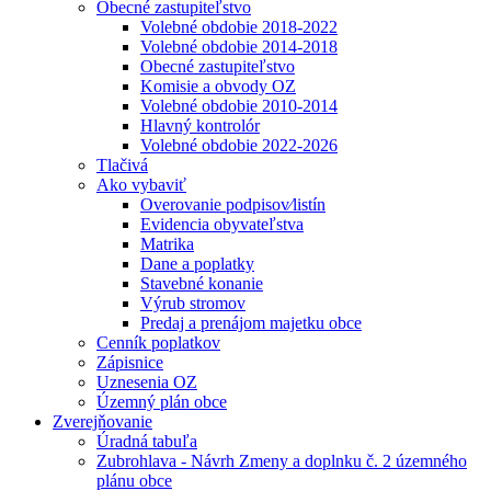
Obecné zastupiteľstvo
Volebné obdobie 2018-2022
Volebné obdobie 2014-2018
Obecné zastupiteľstvo
Komisie a obvody OZ
Volebné obdobie 2010-2014
Hlavný kontrolór
Volebné obdobie 2022-2026
Tlačivá
Ako vybaviť
Overovanie podpisov⁄listín
Evidencia obyvateľstva
Matrika
Dane a poplatky
Stavebné konanie
Výrub stromov
Predaj a prenájom majetku obce
Cenník poplatkov
Zápisnice
Uznesenia OZ
Územný plán obce
Zverejňovanie
Úradná tabuľa
Zubrohlava - Návrh Zmeny a doplnku č. 2 územného
plánu obce