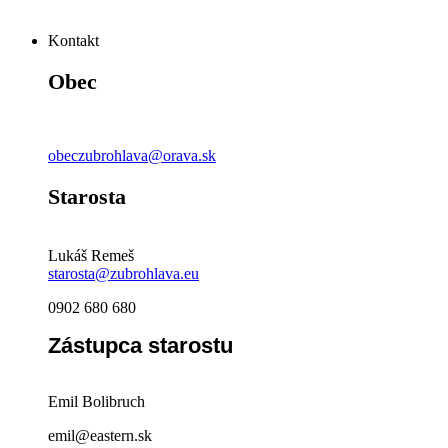
Kontakt
Obec
obeczubrohlava@orava.sk
Starosta
Lukáš Remeš
starosta@zubrohlava.eu
0902 680 680
Zástupca starostu
Emil Bolibruch
emil@eastern.sk