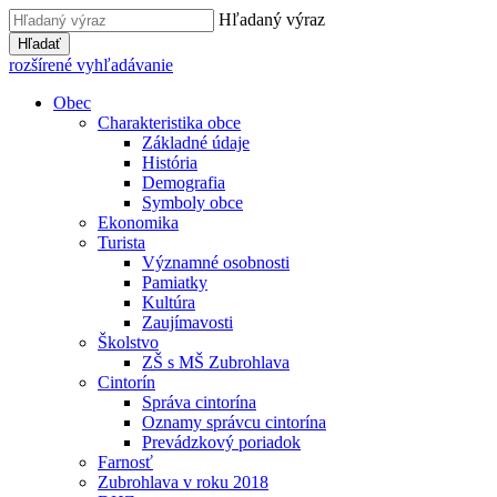
Hľadaný výraz
Hľadať
rozšírené vyhľadávanie
Obec
Charakteristika obce
Základné údaje
História
Demografia
Symboly obce
Ekonomika
Turista
Významné osobnosti
Pamiatky
Kultúra
Zaujímavosti
Školstvo
ZŠ s MŠ Zubrohlava
Cintorín
Správa cintorína
Oznamy správcu cintorína
Prevádzkový poriadok
Farnosť
Zubrohlava v roku 2018