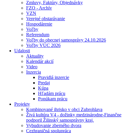
Zmluvy, Faktúry, Objednávky
FZO - Archív
VZN
Verejné obstarávanie
Hospodárenie
Voľby
Referendum
Voľby do obecnej samosprávy 24.10.2026
Voľby VÚC 2026
Udalosti
Aktuality
Kalendár akcií
Video
Inzercia
Pravidlá inzercie
Predaj
Kúpa
Hľadám prácu
Ponúkam prácu
Projekty
Kombinované ihrisko v obci Zubrohlava
Živá kultúra V4 - dožinky medzinárodne-Finančne
podporil Žilinský samosprávny kraj.
Vybudovanie zberného dvora
Cezhraničná spolupráca