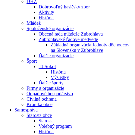
DHZ
Dobrovoľný hasičský zbor
Aktivity
História
Mládež
Spoločenské organizácie
Obecná rada mládeže Zubrohlava
Zubrohlavské ľadové medvede
Základná organizácia Jednoty dôchodcov
na Slovensku v Zubrohlave
Ďalšie organizácie
Šport
TJ Sokol
História
Výsledky
Ďalšie športy
Firmy a organizácie
Odpadové hospodárstvo
Civilná ochrana
Kronika obce
Samospráva
Starosta obce
Starosta
Volebný program
História