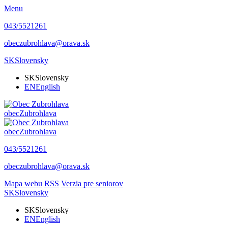
Menu
043/5521261
obeczubrohlava@orava.sk
SK
Slovensky
SK
Slovensky
EN
English
obec
Zubrohlava
obec
Zubrohlava
043/5521261
obeczubrohlava@orava.sk
Mapa webu
RSS
Verzia pre seniorov
SK
Slovensky
SK
Slovensky
EN
English