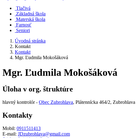
Tlačivá
Základná škola
Materská škola
Farnosť
Seniori
Úvodná stránka
Kontakt
Kontakt
Mgr. Ľudmila Mokošáková
Mgr. Ľudmila Mokošáková
Úloha v org. štruktúre
hlavný kontrolór -
Obec Zubrohlava
, Plátennícka 464/2, Zubrohlava
Kontakty
Mobil:
0911511413
E-mail:
JDzubrohlava@gmail.com