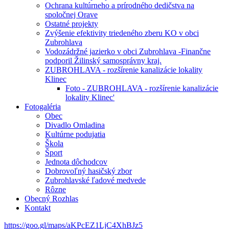
Ochrana kultúrneho a prírodného dedičstva na
spoločnej Orave
Ostatné projekty
Zvýšenie efektivity triedeného zberu KO v obci
Zubrohlava
Vodozádržné jazierko v obci Zubrohlava -Finančne
podporil Žilinský samosprávny kraj.
ZUBROHLAVA - rozšírenie kanalizácie lokality
Klinec
Foto - ZUBROHLAVA - rozšírenie kanalizácie
lokality Klinec'
Fotogaléria
Obec
Divadlo Omladina
Kultúrne podujatia
Škola
Šport
Jednota dôchodcov
Dobrovoľný hasičský zbor
Zubrohlavské ľadové medvede
Rôzne
Obecný Rozhlas
Kontakt
https://goo.gl/maps/aKPcEZ1LjC4XhBJz5