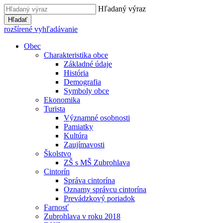
Hľadaný výraz
Hľadať
rozšírené vyhľadávanie
Obec
Charakteristika obce
Základné údaje
História
Demografia
Symboly obce
Ekonomika
Turista
Významné osobnosti
Pamiatky
Kultúra
Zaujímavosti
Školstvo
ZŠ s MŠ Zubrohlava
Cintorín
Správa cintorína
Oznamy správcu cintorína
Prevádzkový poriadok
Farnosť
Zubrohlava v roku 2018