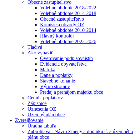
Obecné zastupiteľstvo
Volebné obdobie 2018-2022
Volebné obdobie 2014-2018
Obecné zastupiteľstvo
Komisie a obvody OZ
Volebné obdobie 2010-2014
Hlavný kontrolór
Volebné obdobie 2022-2026
Tlačivá
Ako vybaviť
Overovanie podpisov⁄listín
Evidencia obyvateľstva
Matrika
Dane a poplatky
Stavebné konanie
Výrub stromov
Predaj a prenájom majetku obce
Cenník poplatkov
Zápisnice
Uznesenia OZ
Územný plán obce
Zverejňovanie
Úradná tabuľa
Zubrohlava - Návrh Zmeny a doplnku č. 2 územného
plánu obce