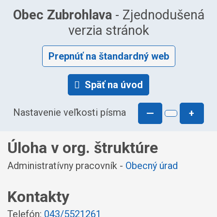
Obec Zubrohlava
- Zjednodušená
verzia stránok
Prepnúť na štandardný web
Späť na úvod
Nastavenie veľkosti písma
—
+
Úloha v org. štruktúre
Administratívny pracovník -
Obecný úrad
Kontakty
Telefón:
043/5521261