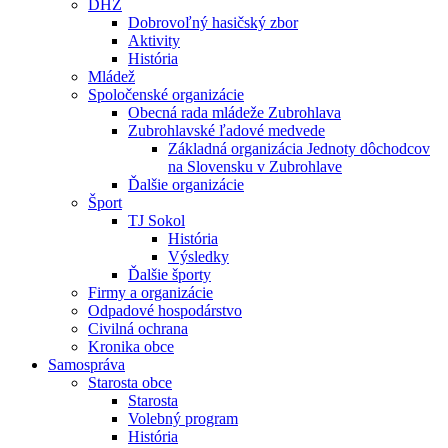
DHZ
Dobrovoľný hasičský zbor
Aktivity
História
Mládež
Spoločenské organizácie
Obecná rada mládeže Zubrohlava
Zubrohlavské ľadové medvede
Základná organizácia Jednoty dôchodcov
na Slovensku v Zubrohlave
Ďalšie organizácie
Šport
TJ Sokol
História
Výsledky
Ďalšie športy
Firmy a organizácie
Odpadové hospodárstvo
Civilná ochrana
Kronika obce
Samospráva
Starosta obce
Starosta
Volebný program
História