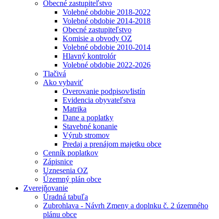
Obecné zastupiteľstvo
Volebné obdobie 2018-2022
Volebné obdobie 2014-2018
Obecné zastupiteľstvo
Komisie a obvody OZ
Volebné obdobie 2010-2014
Hlavný kontrolór
Volebné obdobie 2022-2026
Tlačivá
Ako vybaviť
Overovanie podpisov⁄listín
Evidencia obyvateľstva
Matrika
Dane a poplatky
Stavebné konanie
Výrub stromov
Predaj a prenájom majetku obce
Cenník poplatkov
Zápisnice
Uznesenia OZ
Územný plán obce
Zverejňovanie
Úradná tabuľa
Zubrohlava - Návrh Zmeny a doplnku č. 2 územného
plánu obce