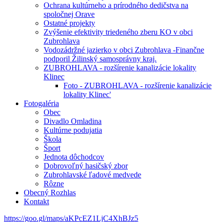
Ochrana kultúrneho a prírodného dedičstva na
spoločnej Orave
Ostatné projekty
Zvýšenie efektivity triedeného zberu KO v obci
Zubrohlava
Vodozádržné jazierko v obci Zubrohlava -Finančne
podporil Žilinský samosprávny kraj.
ZUBROHLAVA - rozšírenie kanalizácie lokality
Klinec
Foto - ZUBROHLAVA - rozšírenie kanalizácie
lokality Klinec'
Fotogaléria
Obec
Divadlo Omladina
Kultúrne podujatia
Škola
Šport
Jednota dôchodcov
Dobrovoľný hasičský zbor
Zubrohlavské ľadové medvede
Rôzne
Obecný Rozhlas
Kontakt
https://goo.gl/maps/aKPcEZ1LjC4XhBJz5