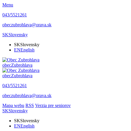
Menu
043/5521261
obeczubrohlava@orava.sk
SK
Slovensky
SK
Slovensky
EN
English
obec
Zubrohlava
obec
Zubrohlava
043/5521261
obeczubrohlava@orava.sk
Mapa webu
RSS
Verzia pre seniorov
SK
Slovensky
SK
Slovensky
EN
English