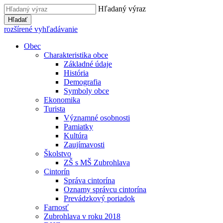
Hľadaný výraz
Hľadať
rozšírené vyhľadávanie
Obec
Charakteristika obce
Základné údaje
História
Demografia
Symboly obce
Ekonomika
Turista
Významné osobnosti
Pamiatky
Kultúra
Zaujímavosti
Školstvo
ZŠ s MŠ Zubrohlava
Cintorín
Správa cintorína
Oznamy správcu cintorína
Prevádzkový poriadok
Farnosť
Zubrohlava v roku 2018