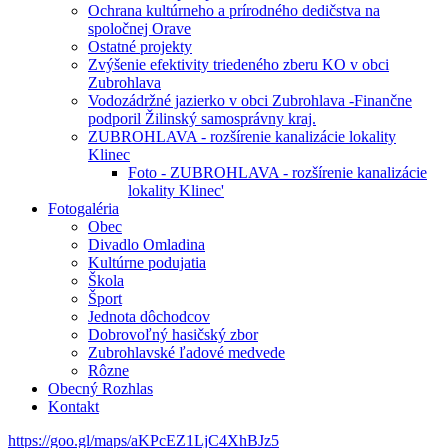
Ochrana kultúrneho a prírodného dedičstva na
spoločnej Orave
Ostatné projekty
Zvýšenie efektivity triedeného zberu KO v obci
Zubrohlava
Vodozádržné jazierko v obci Zubrohlava -Finančne
podporil Žilinský samosprávny kraj.
ZUBROHLAVA - rozšírenie kanalizácie lokality
Klinec
Foto - ZUBROHLAVA - rozšírenie kanalizácie
lokality Klinec'
Fotogaléria
Obec
Divadlo Omladina
Kultúrne podujatia
Škola
Šport
Jednota dôchodcov
Dobrovoľný hasičský zbor
Zubrohlavské ľadové medvede
Rôzne
Obecný Rozhlas
Kontakt
https://goo.gl/maps/aKPcEZ1LjC4XhBJz5