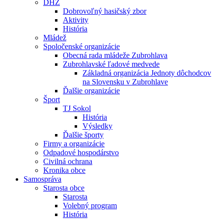
DHZ
Dobrovoľný hasičský zbor
Aktivity
História
Mládež
Spoločenské organizácie
Obecná rada mládeže Zubrohlava
Zubrohlavské ľadové medvede
Základná organizácia Jednoty dôchodcov
na Slovensku v Zubrohlave
Ďalšie organizácie
Šport
TJ Sokol
História
Výsledky
Ďalšie športy
Firmy a organizácie
Odpadové hospodárstvo
Civilná ochrana
Kronika obce
Samospráva
Starosta obce
Starosta
Volebný program
História