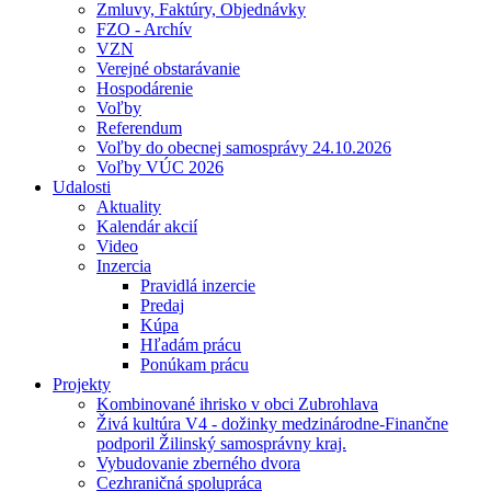
Zmluvy, Faktúry, Objednávky
FZO - Archív
VZN
Verejné obstarávanie
Hospodárenie
Voľby
Referendum
Voľby do obecnej samosprávy 24.10.2026
Voľby VÚC 2026
Udalosti
Aktuality
Kalendár akcií
Video
Inzercia
Pravidlá inzercie
Predaj
Kúpa
Hľadám prácu
Ponúkam prácu
Projekty
Kombinované ihrisko v obci Zubrohlava
Živá kultúra V4 - dožinky medzinárodne-Finančne
podporil Žilinský samosprávny kraj.
Vybudovanie zberného dvora
Cezhraničná spolupráca