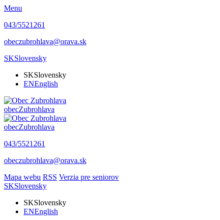
Menu
043/5521261
obeczubrohlava@orava.sk
SK
Slovensky
SK
Slovensky
EN
English
obec
Zubrohlava
obec
Zubrohlava
043/5521261
obeczubrohlava@orava.sk
Mapa webu
RSS
Verzia pre seniorov
SK
Slovensky
SK
Slovensky
EN
English