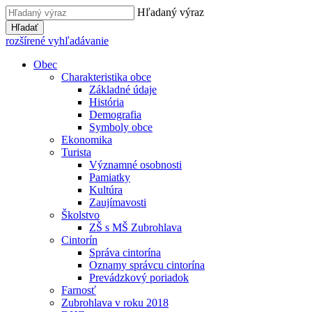
Hľadaný výraz
Hľadať
rozšírené vyhľadávanie
Obec
Charakteristika obce
Základné údaje
História
Demografia
Symboly obce
Ekonomika
Turista
Významné osobnosti
Pamiatky
Kultúra
Zaujímavosti
Školstvo
ZŠ s MŠ Zubrohlava
Cintorín
Správa cintorína
Oznamy správcu cintorína
Prevádzkový poriadok
Farnosť
Zubrohlava v roku 2018