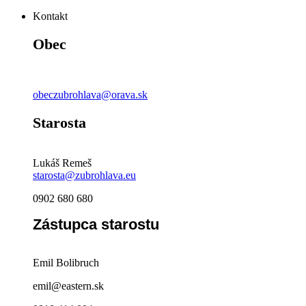
Kontakt
Obec
obeczubrohlava@orava.sk
Starosta
Lukáš Remeš
starosta@zubrohlava.eu
0902 680 680
Zástupca starostu
Emil Bolibruch
emil@eastern.sk