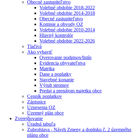
Obecné zastupiteľstvo
Volebné obdobie 2018-2022
Volebné obdobie 2014-2018
Obecné zastupiteľstvo
Komisie a obvody OZ
Volebné obdobie 2010-2014
Hlavný kontrolór
Volebné obdobie 2022-2026
Tlačivá
Ako vybaviť
Overovanie podpisov⁄listín
Evidencia obyvateľstva
Matrika
Dane a poplatky
Stavebné konanie
Výrub stromov
Predaj a prenájom majetku obce
Cenník poplatkov
Zápisnice
Uznesenia OZ
Územný plán obce
Zverejňovanie
Úradná tabuľa
Zubrohlava - Návrh Zmeny a doplnku č. 2 územného
plánu obce