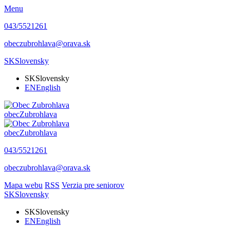
Menu
043/5521261
obeczubrohlava@orava.sk
SK
Slovensky
SK
Slovensky
EN
English
obec
Zubrohlava
obec
Zubrohlava
043/5521261
obeczubrohlava@orava.sk
Mapa webu
RSS
Verzia pre seniorov
SK
Slovensky
SK
Slovensky
EN
English