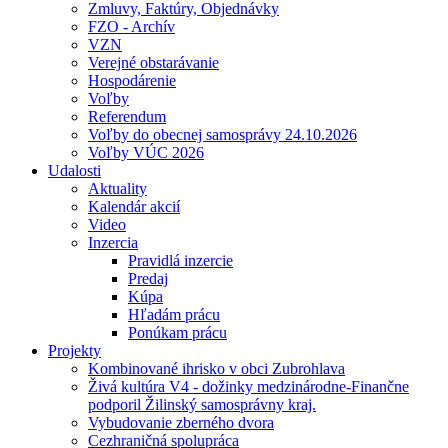
Zmluvy, Faktúry, Objednávky
FZO - Archív
VZN
Verejné obstarávanie
Hospodárenie
Voľby
Referendum
Voľby do obecnej samosprávy 24.10.2026
Voľby VÚC 2026
Udalosti
Aktuality
Kalendár akcií
Video
Inzercia
Pravidlá inzercie
Predaj
Kúpa
Hľadám prácu
Ponúkam prácu
Projekty
Kombinované ihrisko v obci Zubrohlava
Živá kultúra V4 - dožinky medzinárodne-Finančne
podporil Žilinský samosprávny kraj.
Vybudovanie zberného dvora
Cezhraničná spolupráca