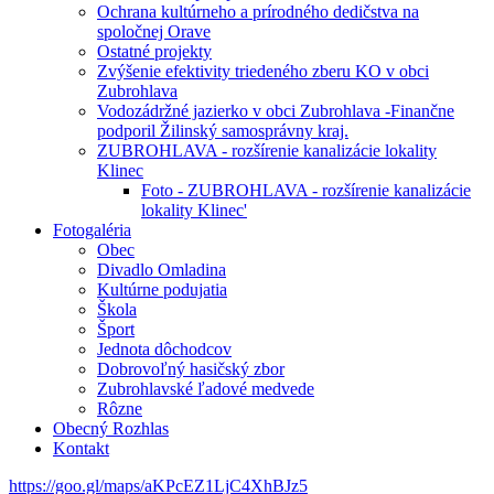
Ochrana kultúrneho a prírodného dedičstva na
spoločnej Orave
Ostatné projekty
Zvýšenie efektivity triedeného zberu KO v obci
Zubrohlava
Vodozádržné jazierko v obci Zubrohlava -Finančne
podporil Žilinský samosprávny kraj.
ZUBROHLAVA - rozšírenie kanalizácie lokality
Klinec
Foto - ZUBROHLAVA - rozšírenie kanalizácie
lokality Klinec'
Fotogaléria
Obec
Divadlo Omladina
Kultúrne podujatia
Škola
Šport
Jednota dôchodcov
Dobrovoľný hasičský zbor
Zubrohlavské ľadové medvede
Rôzne
Obecný Rozhlas
Kontakt
https://goo.gl/maps/aKPcEZ1LjC4XhBJz5