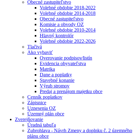
Obecné zastupiteľstvo
Volebné obdobie 2018-2022
Volebné obdobie 2014-2018
Obecné zastupiteľstvo
Komisie a obvody OZ
Volebné obdobie 2010-2014
Hlavný kontrolór
Volebné obdobie 2022-2026
Tlačivá
Ako vybaviť
Overovanie podpisov⁄listín
Evidencia obyvateľstva
Matrika
Dane a poplatky
Stavebné konanie
Výrub stromov
Predaj a prenájom majetku obce
Cenník poplatkov
Zápisnice
Uznesenia OZ
Územný plán obce
Zverejňovanie
Úradná tabuľa
Zubrohlava - Návrh Zmeny a doplnku č. 2 územného
plánu obce