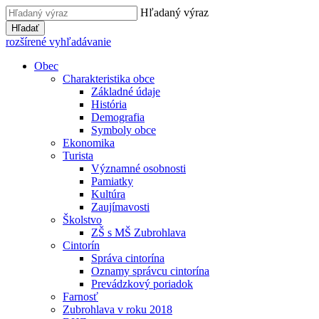
Hľadaný výraz
Hľadať
rozšírené vyhľadávanie
Obec
Charakteristika obce
Základné údaje
História
Demografia
Symboly obce
Ekonomika
Turista
Významné osobnosti
Pamiatky
Kultúra
Zaujímavosti
Školstvo
ZŠ s MŠ Zubrohlava
Cintorín
Správa cintorína
Oznamy správcu cintorína
Prevádzkový poriadok
Farnosť
Zubrohlava v roku 2018