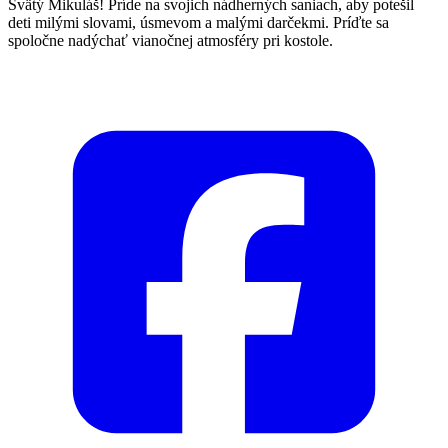
Svätý Mikuláš! Príde na svojich nádherných saniach, aby potešil
deti milými slovami, úsmevom a malými darčekmi. Príďte sa
spoločne nadýchať vianočnej atmosféry pri kostole.