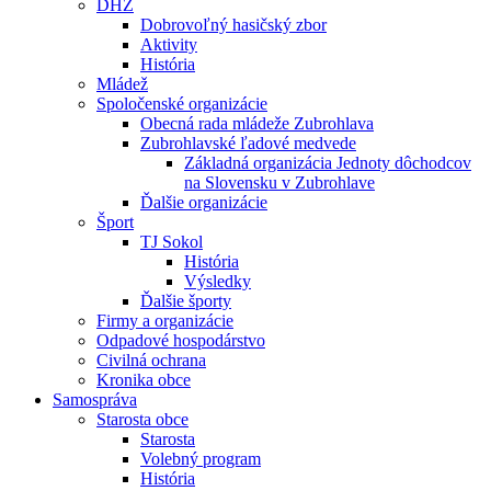
DHZ
Dobrovoľný hasičský zbor
Aktivity
História
Mládež
Spoločenské organizácie
Obecná rada mládeže Zubrohlava
Zubrohlavské ľadové medvede
Základná organizácia Jednoty dôchodcov
na Slovensku v Zubrohlave
Ďalšie organizácie
Šport
TJ Sokol
História
Výsledky
Ďalšie športy
Firmy a organizácie
Odpadové hospodárstvo
Civilná ochrana
Kronika obce
Samospráva
Starosta obce
Starosta
Volebný program
História