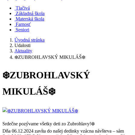
Tlačivá
Základná škola
Materská škola
Farnosť
Seniori
Úvodná stránka
Udalosti
Aktuality
❄️ZUBROHLAVSKÝ MIKULÁŠ❄️
❄️ZUBROHLAVSKÝ
MIKULÁŠ❄️
Srdečne pozývame všetky deti zo Zubrohlavy!❄️
Dňa 06.12.2024 zavíta do našej dedinky vzácna návšteva – sám