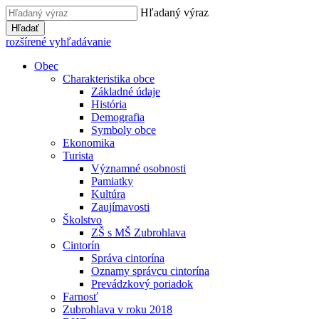
Hľadaný výraz
Hľadať
rozšírené vyhľadávanie
Obec
Charakteristika obce
Základné údaje
História
Demografia
Symboly obce
Ekonomika
Turista
Významné osobnosti
Pamiatky
Kultúra
Zaujímavosti
Školstvo
ZŠ s MŠ Zubrohlava
Cintorín
Správa cintorína
Oznamy správcu cintorína
Prevádzkový poriadok
Farnosť
Zubrohlava v roku 2018