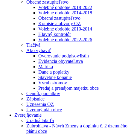
Obecné zastupiteľstvo
Volebné obdobie 2018-2022
Volebné obdobie 2014-2018
Obecné zastupiteľstvo
Komisie a obvody OZ
Volebné obdobie 2010-2014
Hlavný kontrolór
Volebné obdobie 2022-2026
Tlačivá
Ako vybaviť
Overovanie podpisov⁄listín
Evidencia obyvateľstva
Matrika
Dane a poplatky
Stavebné konanie
Výrub stromov
Predaj a prenájom majetku obce
Cenník poplatkov
Zápisnice
Uznesenia OZ
Územný plán obce
Zverejňovanie
Úradná tabuľa
Zubrohlava - Návrh Zmeny a doplnku č. 2 územného
plánu obce