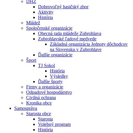
DHZ
Dobrovoľný hasičský zbor
Aktivity
História
Mládež
Spoločenské organizácie
Obecná rada mládeže Zubrohlava
Zubrohlavské ľadové medvede
Základná organizácia Jednoty dôchodcov
na Slovensku v Zubrohlave
Ďalšie organizácie
Šport
TJ Sokol
História
Výsledky
Ďalšie športy
Firmy a organizácie
Odpadové hospodárstvo
Civilná ochrana
Kronika obce
Samospráva
Starosta obce
Starosta
Volebný program
História