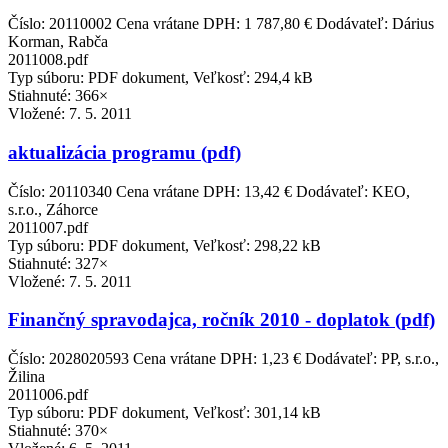
Číslo: 20110002 Cena vrátane DPH: 1 787,80 € Dodávateľ: Dárius
Korman, Rabča
2011008.pdf
Typ súboru: PDF dokument, Veľkosť: 294,4 kB
Stiahnuté: 366×
Vložené:
7. 5. 2011
aktualizácia programu (pdf)
Číslo: 20110340 Cena vrátane DPH: 13,42 € Dodávateľ: KEO,
s.r.o., Záhorce
2011007.pdf
Typ súboru: PDF dokument, Veľkosť: 298,22 kB
Stiahnuté: 327×
Vložené:
7. 5. 2011
Finančný spravodajca, ročník 2010 - doplatok (pdf)
Číslo: 2028020593 Cena vrátane DPH: 1,23 € Dodávateľ: PP, s.r.o.,
Žilina
2011006.pdf
Typ súboru: PDF dokument, Veľkosť: 301,14 kB
Stiahnuté: 370×