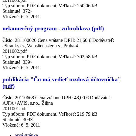
2011003.pdf
Typ súboru: PDF dokument, Veľkosť: 250,06 kB
Stiahnuté: 372×
Vložené:
6. 5. 2011
nekomerčný program - zubrohlava (pdf)
Číslo: 281100026 Cena vrátane DPH: 21,60 € Dodávateľ:
eStránky.cz, Websitenaster a.s., Praha 4
2011002.pdf
Typ súboru: PDF dokument, Veľkosť: 302,58 kB
Stiahnuté: 339×
Vložené:
6. 5. 2011
publikácia "Čo má vedieť mzdová účtovníčka"
(pdf)
Číslo: 20110668 Cena vrátane DPH: 48,00 € Dodávateľ:
AJFA+AVIS, s.r.o., Žilina
2011001.pdf
Typ súboru: PDF dokument, Veľkosť: 219,79 kB
Stiahnuté: 309×
Vložené:
6. 5. 2011
prvá stránka