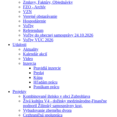
Zmluvy, Faktúry, Objednávky
FZO - Archív
VZN
Verejné obstarávanie
Hospodárenie
Voľby
Referendum
Voľby do obecnej samosprávy 24.10.2026
Voľby VÚC 2026
Udalosti
Aktuality
Kalendár akcií
Video
Inzercia
Pravidlá inzercie
Predaj
Kúpa
Hľadám prácu
Ponúkam prácu
Projekty
Kombinované ihrisko v obci Zubrohlava
Živá kultúra V4 - dožinky medzinárodne-Finančne
podporil Žilinský samosprávny kraj.
Vybudovanie zberného dvora
Cezhraničná spolupráca