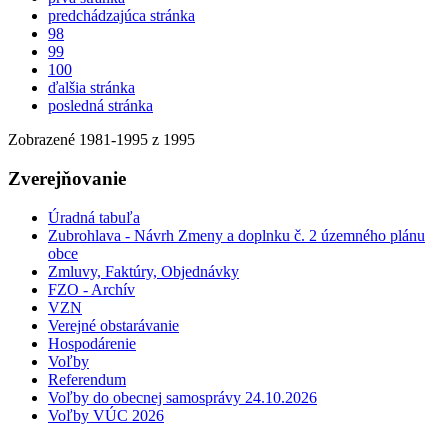
predchádzajúca stránka
98
99
100
ďalšia stránka
posledná stránka
Zobrazené
1981
-
1995
z 1995
Zverejňovanie
Úradná tabuľa
Zubrohlava - Návrh Zmeny a doplnku č. 2 územného plánu
obce
Zmluvy, Faktúry, Objednávky
FZO - Archív
VZN
Verejné obstarávanie
Hospodárenie
Voľby
Referendum
Voľby do obecnej samosprávy 24.10.2026
Voľby VÚC 2026