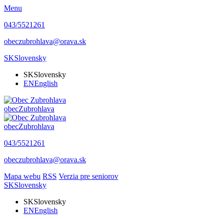
Menu
043/5521261
obeczubrohlava@orava.sk
SK
Slovensky
SK
Slovensky
EN
English
obec
Zubrohlava
obec
Zubrohlava
043/5521261
obeczubrohlava@orava.sk
Mapa webu
RSS
Verzia pre seniorov
SK
Slovensky
SK
Slovensky
EN
English