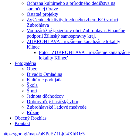
Ochrana kultúrneho a prírodného dedičstva na
spoločnej Orave
Ostatné projekty
Zvýšenie efektivity triedeného zberu KO v obci
Zubrohlava
Vodozádržné jazierko v obci Zubrohlava -Finančne
podporil Žilinský samosprávny kraj.
ZUBROHLAVA - rozšírenie kanalizácie lokality
Klinec
Foto - ZUBROHLAVA - rozšírenie kanalizácie
lokality Klinec'
Fotogaléria
Obec
Divadlo Omladina
Kultúrne podujatia
Škola
Šport
Jednota dôchodcov
Dobrovoľný hasičský zbor
Zubrohlavské ľadové medvede
Rôzne
Obecný Rozhlas
Kontakt
https://goo.gl/maps/aKPcEZ1LjC4XhBJz5