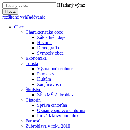
Hľadaný výraz
Hľadať
rozšírené vyhľadávanie
Obec
Charakteristika obce
Základné údaje
História
Demografia
Symboly obce
Ekonomika
Turista
Významné osobnosti
Pamiatky
Kultúra
Zaujímavosti
Školstvo
ZŠ s MŠ Zubrohlava
Cintorín
Správa cintorína
Oznamy správcu cintorína
Prevádzkový poriadok
Farnosť
Zubrohlava v roku 2018