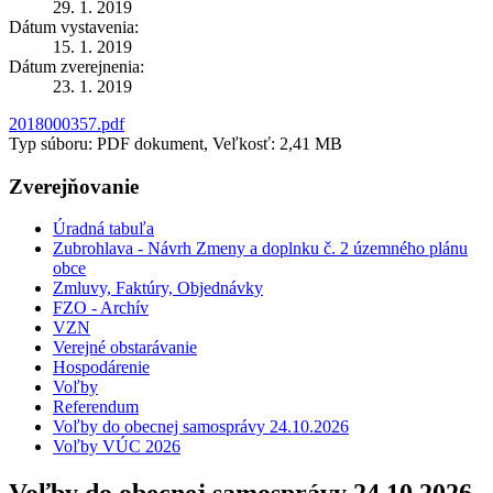
29. 1. 2019
Dátum vystavenia:
15. 1. 2019
Dátum zverejnenia:
23. 1. 2019
2018000357.pdf
Typ súboru: PDF dokument, Veľkosť: 2,41 MB
Zverejňovanie
Úradná tabuľa
Zubrohlava - Návrh Zmeny a doplnku č. 2 územného plánu
obce
Zmluvy, Faktúry, Objednávky
FZO - Archív
VZN
Verejné obstarávanie
Hospodárenie
Voľby
Referendum
Voľby do obecnej samosprávy 24.10.2026
Voľby VÚC 2026