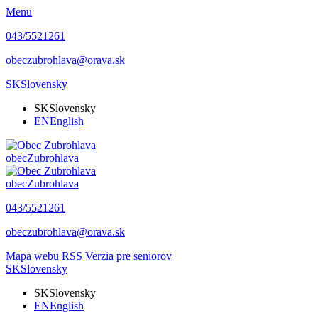
Menu
043/5521261
obeczubrohlava@orava.sk
SK
Slovensky
SK
Slovensky
EN
English
obec
Zubrohlava
obec
Zubrohlava
043/5521261
obeczubrohlava@orava.sk
Mapa webu
RSS
Verzia pre seniorov
SK
Slovensky
SK
Slovensky
EN
English