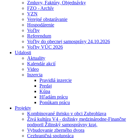
Zmluvy, Faktúry, Objednávky
FZO - Archív
VZN
Verejné obstarávanie
Hospodárenie
Voľby
Referendum
Voľby do obecnej samosprávy 24.10.2026
Voľby VÚC 2026
Udalosti
Aktuality
Kalendár akcií
Video
Inzercia
Pravidlá inzercie
Predaj
Kúpa
Hľadám prácu
Ponúkam prácu
Projekty
Kombinované ihrisko v obci Zubrohlava
Živá kultúra V4 - dožinky medzinárodne-Finančne
podporil Žilinský samosprávny kraj.
Vybudovanie zberného dvora
Cezhraničná spolupráca