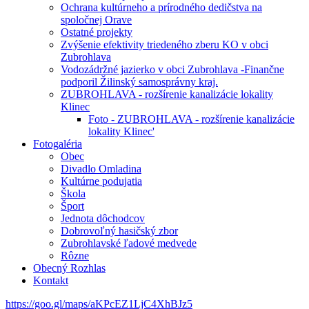
Ochrana kultúrneho a prírodného dedičstva na
spoločnej Orave
Ostatné projekty
Zvýšenie efektivity triedeného zberu KO v obci
Zubrohlava
Vodozádržné jazierko v obci Zubrohlava -Finančne
podporil Žilinský samosprávny kraj.
ZUBROHLAVA - rozšírenie kanalizácie lokality
Klinec
Foto - ZUBROHLAVA - rozšírenie kanalizácie
lokality Klinec'
Fotogaléria
Obec
Divadlo Omladina
Kultúrne podujatia
Škola
Šport
Jednota dôchodcov
Dobrovoľný hasičský zbor
Zubrohlavské ľadové medvede
Rôzne
Obecný Rozhlas
Kontakt
https://goo.gl/maps/aKPcEZ1LjC4XhBJz5