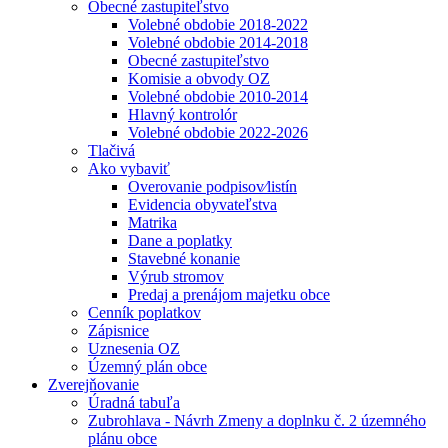
Obecné zastupiteľstvo
Volebné obdobie 2018-2022
Volebné obdobie 2014-2018
Obecné zastupiteľstvo
Komisie a obvody OZ
Volebné obdobie 2010-2014
Hlavný kontrolór
Volebné obdobie 2022-2026
Tlačivá
Ako vybaviť
Overovanie podpisov⁄listín
Evidencia obyvateľstva
Matrika
Dane a poplatky
Stavebné konanie
Výrub stromov
Predaj a prenájom majetku obce
Cenník poplatkov
Zápisnice
Uznesenia OZ
Územný plán obce
Zverejňovanie
Úradná tabuľa
Zubrohlava - Návrh Zmeny a doplnku č. 2 územného
plánu obce