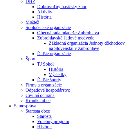
DHZ
Dobrovoľný hasičský zbor
Aktivity
História
Mládež
Spoločenské organizácie
Obecná rada mládeže Zubrohlava
Zubrohlavské ľadové medvede
Základná organizácia Jednoty dôchodcov
na Slovensku v Zubrohlave
Ďalšie organizácie
Šport
TJ Sokol
História
Výsledky
Ďalšie športy
Firmy a organizácie
Odpadové hospodárstvo
Civilná ochrana
Kronika obce
Samospráva
Starosta obce
Starosta
Volebný program
História