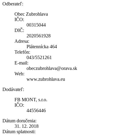
Odberateľ:
Obec Zubrohlava
IČO:
00315044
DIČ:
2020561928
Adresa:
Plátennícka 464
Telefón:
043/5521261
E-mail:
obeczubrohlava@orava.sk
Web:
www.zubrohlava.eu
Dodávateľ:
FB MONT, s.r.o.
IČO:
44556446
Dátum doručenia:
31. 12. 2018
Dátum splatnosti: