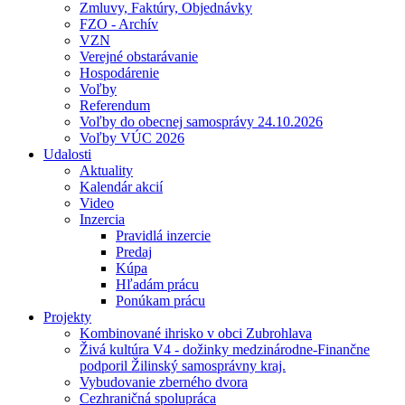
Zmluvy, Faktúry, Objednávky
FZO - Archív
VZN
Verejné obstarávanie
Hospodárenie
Voľby
Referendum
Voľby do obecnej samosprávy 24.10.2026
Voľby VÚC 2026
Udalosti
Aktuality
Kalendár akcií
Video
Inzercia
Pravidlá inzercie
Predaj
Kúpa
Hľadám prácu
Ponúkam prácu
Projekty
Kombinované ihrisko v obci Zubrohlava
Živá kultúra V4 - dožinky medzinárodne-Finančne
podporil Žilinský samosprávny kraj.
Vybudovanie zberného dvora
Cezhraničná spolupráca