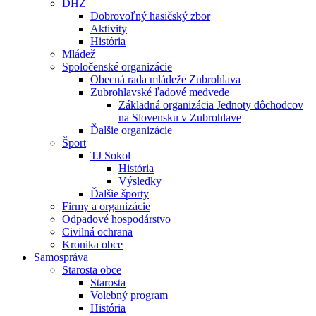
DHZ
Dobrovoľný hasičský zbor
Aktivity
História
Mládež
Spoločenské organizácie
Obecná rada mládeže Zubrohlava
Zubrohlavské ľadové medvede
Základná organizácia Jednoty dôchodcov
na Slovensku v Zubrohlave
Ďalšie organizácie
Šport
TJ Sokol
História
Výsledky
Ďalšie športy
Firmy a organizácie
Odpadové hospodárstvo
Civilná ochrana
Kronika obce
Samospráva
Starosta obce
Starosta
Volebný program
História