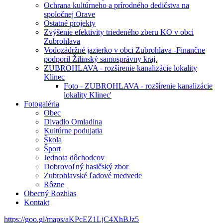
Ochrana kultúrneho a prírodného dedičstva na
spoločnej Orave
Ostatné projekty
Zvýšenie efektivity triedeného zberu KO v obci
Zubrohlava
Vodozádržné jazierko v obci Zubrohlava -Finančne
podporil Žilinský samosprávny kraj.
ZUBROHLAVA - rozšírenie kanalizácie lokality
Klinec
Foto - ZUBROHLAVA - rozšírenie kanalizácie
lokality Klinec'
Fotogaléria
Obec
Divadlo Omladina
Kultúrne podujatia
Škola
Šport
Jednota dôchodcov
Dobrovoľný hasičský zbor
Zubrohlavské ľadové medvede
Rôzne
Obecný Rozhlas
Kontakt
https://goo.gl/maps/aKPcEZ1LjC4XhBJz5