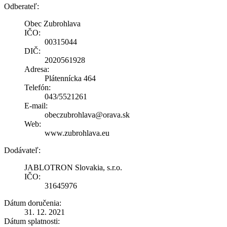
Odberateľ:
Obec Zubrohlava
IČO:
00315044
DIČ:
2020561928
Adresa:
Plátennícka 464
Telefón:
043/5521261
E-mail:
obeczubrohlava@orava.sk
Web:
www.zubrohlava.eu
Dodávateľ:
JABLOTRON Slovakia, s.r.o.
IČO:
31645976
Dátum doručenia:
31. 12. 2021
Dátum splatnosti: