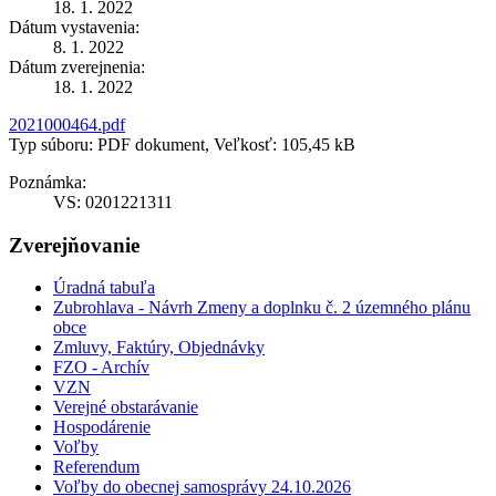
18. 1. 2022
Dátum vystavenia:
8. 1. 2022
Dátum zverejnenia:
18. 1. 2022
2021000464.pdf
Typ súboru: PDF dokument, Veľkosť: 105,45 kB
Poznámka:
VS: 0201221311
Zverejňovanie
Úradná tabuľa
Zubrohlava - Návrh Zmeny a doplnku č. 2 územného plánu
obce
Zmluvy, Faktúry, Objednávky
FZO - Archív
VZN
Verejné obstarávanie
Hospodárenie
Voľby
Referendum
Voľby do obecnej samosprávy 24.10.2026