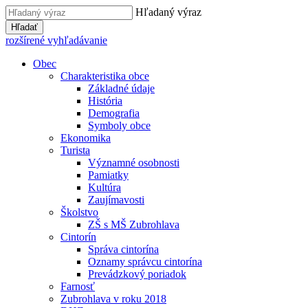
Hľadaný výraz
Hľadať
rozšírené vyhľadávanie
Obec
Charakteristika obce
Základné údaje
História
Demografia
Symboly obce
Ekonomika
Turista
Významné osobnosti
Pamiatky
Kultúra
Zaujímavosti
Školstvo
ZŠ s MŠ Zubrohlava
Cintorín
Správa cintorína
Oznamy správcu cintorína
Prevádzkový poriadok
Farnosť
Zubrohlava v roku 2018