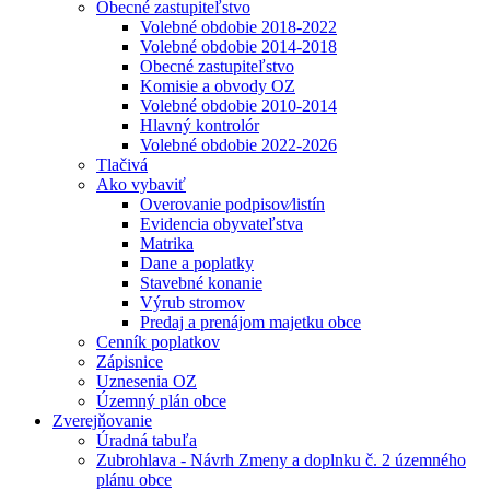
Obecné zastupiteľstvo
Volebné obdobie 2018-2022
Volebné obdobie 2014-2018
Obecné zastupiteľstvo
Komisie a obvody OZ
Volebné obdobie 2010-2014
Hlavný kontrolór
Volebné obdobie 2022-2026
Tlačivá
Ako vybaviť
Overovanie podpisov⁄listín
Evidencia obyvateľstva
Matrika
Dane a poplatky
Stavebné konanie
Výrub stromov
Predaj a prenájom majetku obce
Cenník poplatkov
Zápisnice
Uznesenia OZ
Územný plán obce
Zverejňovanie
Úradná tabuľa
Zubrohlava - Návrh Zmeny a doplnku č. 2 územného
plánu obce