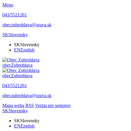
Menu
043/5521261
obeczubrohlava@orava.sk
SK
Slovensky
SK
Slovensky
EN
English
obec
Zubrohlava
obec
Zubrohlava
043/5521261
obeczubrohlava@orava.sk
Mapa webu
RSS
Verzia pre seniorov
SK
Slovensky
SK
Slovensky
EN
English