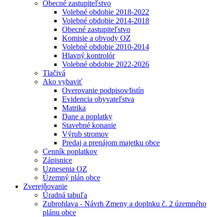
Obecné zastupiteľstvo
Volebné obdobie 2018-2022
Volebné obdobie 2014-2018
Obecné zastupiteľstvo
Komisie a obvody OZ
Volebné obdobie 2010-2014
Hlavný kontrolór
Volebné obdobie 2022-2026
Tlačivá
Ako vybaviť
Overovanie podpisov⁄listín
Evidencia obyvateľstva
Matrika
Dane a poplatky
Stavebné konanie
Výrub stromov
Predaj a prenájom majetku obce
Cenník poplatkov
Zápisnice
Uznesenia OZ
Územný plán obce
Zverejňovanie
Úradná tabuľa
Zubrohlava - Návrh Zmeny a doplnku č. 2 územného
plánu obce