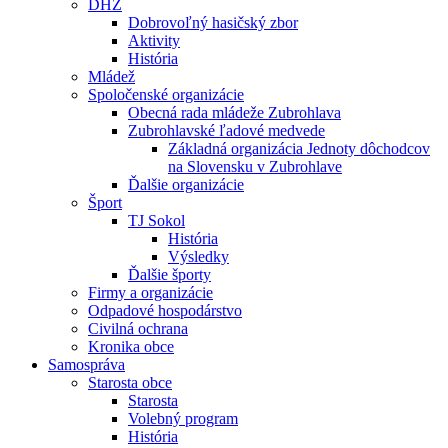
DHZ
Dobrovoľný hasičský zbor
Aktivity
História
Mládež
Spoločenské organizácie
Obecná rada mládeže Zubrohlava
Zubrohlavské ľadové medvede
Základná organizácia Jednoty dôchodcov
na Slovensku v Zubrohlave
Ďalšie organizácie
Šport
TJ Sokol
História
Výsledky
Ďalšie športy
Firmy a organizácie
Odpadové hospodárstvo
Civilná ochrana
Kronika obce
Samospráva
Starosta obce
Starosta
Volebný program
História