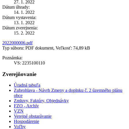
27. 1. 2022
Dátum úhrady:
14. 1. 2022
Dátum vystavenia:
13. 1. 2022
Dátum zverejnenia:
15. 2. 2022
2022000006.pdf
Typ súboru: PDF dokument, Veľkosť: 74,89 kB
Poznámka:
VS: 2235100110
Zverejňovanie
Úradná tabuľa
Zubrohlava - Návrh Zmeny a doplnku č. 2 územného plánu
obce
Zmluvy, Faktúry, Objednávky
FZO - Archív
VZN
Verejné obstarávanie
Hospodárenie
Voľby