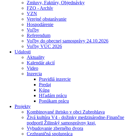
Zmluvy, Faktúry, Objednávky
FZO - Archív
VZN
Verejné obstarávanie
Hospodárenie
Voľby
Referendum
Voľby do obecnej samosprávy 24.10.2026
Voľby VÚC 2026
Udalosti
Aktuality
Kalendár akcií
Video
Inzercia
Pravidlá inzercie
Predaj
Kúpa
Hľadám prácu
Ponúkam prácu
Projekty
Kombinované ihrisko v obci Zubrohlava
Živá kultúra V4 - dožinky medzinárodne-Finančne
podporil Žilinský samosprávny kraj.
Vybudovanie zberného dvora
Cezhraničná spolupráca