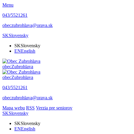
Menu
043/5521261
obeczubrohlava@orava.sk
SK
Slovensky
SK
Slovensky
EN
English
obec
Zubrohlava
obec
Zubrohlava
043/5521261
obeczubrohlava@orava.sk
Mapa webu
RSS
Verzia pre seniorov
SK
Slovensky
SK
Slovensky
EN
English