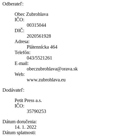
Odberateľ:
Obec Zubrohlava
IČO:
00315044
DIČ:
2020561928
Adresa:
Plátennícka 464
Telefón:
043/5521261
E-mail:
obeczubrohlava@orava.sk
Web:
www.zubrohlava.eu
Dodávateľ:
Petit Press a.s.
IČO:
35790253
Dátum doručenia:
14. 1. 2022
Dátum splatnosti: