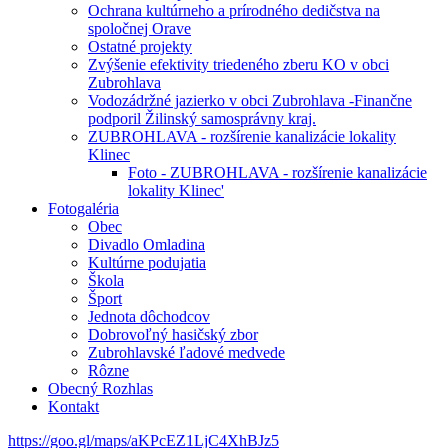
Ochrana kultúrneho a prírodného dedičstva na
spoločnej Orave
Ostatné projekty
Zvýšenie efektivity triedeného zberu KO v obci
Zubrohlava
Vodozádržné jazierko v obci Zubrohlava -Finančne
podporil Žilinský samosprávny kraj.
ZUBROHLAVA - rozšírenie kanalizácie lokality
Klinec
Foto - ZUBROHLAVA - rozšírenie kanalizácie
lokality Klinec'
Fotogaléria
Obec
Divadlo Omladina
Kultúrne podujatia
Škola
Šport
Jednota dôchodcov
Dobrovoľný hasičský zbor
Zubrohlavské ľadové medvede
Rôzne
Obecný Rozhlas
Kontakt
https://goo.gl/maps/aKPcEZ1LjC4XhBJz5