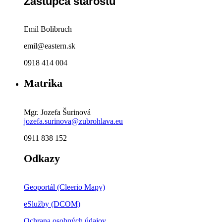
Zástupca starostu
Emil Bolibruch
emil@eastern.sk
0918 414 004
Matrika
Mgr. Jozefa Šurinová
jozefa.surinova@zubrohlava.eu
0911 838 152
Odkazy
Geoportál (Cleerio Mapy)
eSlužby (DCOM)
Ochrana osobných údajov