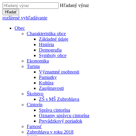
Hľadaný výraz
Hľadať
rozšírené vyhľadávanie
Obec
Charakteristika obce
Základné údaje
História
Demografia
Symboly obce
Ekonomika
Turista
Významné osobnosti
Pamiatky
Kultúra
Zaujímavosti
Školstvo
ZŠ s MŠ Zubrohlava
Cintorín
Správa cintorína
Oznamy správcu cintorína
Prevádzkový poriadok
Farnosť
Zubrohlava v roku 2018