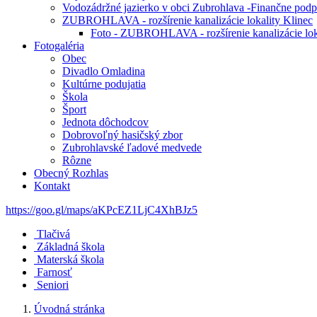
Vodozádržné jazierko v obci Zubrohlava -Finančne podpo
ZUBROHLAVA - rozšírenie kanalizácie lokality Klinec
Foto - ZUBROHLAVA - rozšírenie kanalizácie loka
Fotogaléria
Obec
Divadlo Omladina
Kultúrne podujatia
Škola
Šport
Jednota dôchodcov
Dobrovoľný hasičský zbor
Zubrohlavské ľadové medvede
Rôzne
Obecný Rozhlas
Kontakt
https://goo.gl/maps/aKPcEZ1LjC4XhBJz5
Tlačivá
Základná škola
Materská škola
Farnosť
Seniori
Úvodná stránka