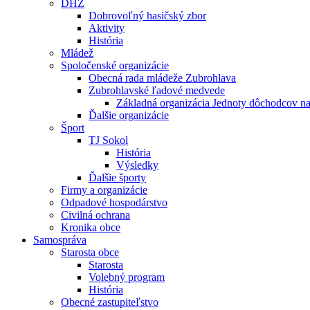
DHZ
Dobrovoľný hasičský zbor
Aktivity
História
Mládež
Spoločenské organizácie
Obecná rada mládeže Zubrohlava
Zubrohlavské ľadové medvede
Základná organizácia Jednoty dôchodcov n
Ďalšie organizácie
Šport
TJ Sokol
História
Výsledky
Ďalšie športy
Firmy a organizácie
Odpadové hospodárstvo
Civilná ochrana
Kronika obce
Samospráva
Starosta obce
Starosta
Volebný program
História
Obecné zastupiteľstvo