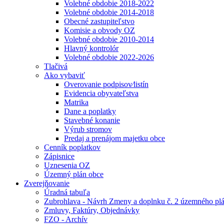
Volebné obdobie 2018-2022
Volebné obdobie 2014-2018
Obecné zastupiteľstvo
Komisie a obvody OZ
Volebné obdobie 2010-2014
Hlavný kontrolór
Volebné obdobie 2022-2026
Tlačivá
Ako vybaviť
Overovanie podpisov⁄listín
Evidencia obyvateľstva
Matrika
Dane a poplatky
Stavebné konanie
Výrub stromov
Predaj a prenájom majetku obce
Cenník poplatkov
Zápisnice
Uznesenia OZ
Územný plán obce
Zverejňovanie
Úradná tabuľa
Zubrohlava - Návrh Zmeny a doplnku č. 2 územného pl
Zmluvy, Faktúry, Objednávky
FZO - Archív