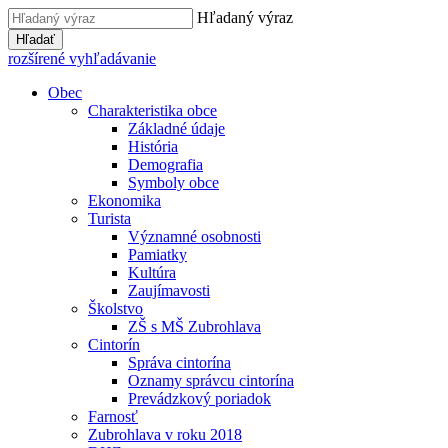
Hľadaný výraz
Hľadať
rozšírené vyhľadávanie
Obec
Charakteristika obce
Základné údaje
História
Demografia
Symboly obce
Ekonomika
Turista
Významné osobnosti
Pamiatky
Kultúra
Zaujímavosti
Školstvo
ZŠ s MŠ Zubrohlava
Cintorín
Správa cintorína
Oznamy správcu cintorína
Prevádzkový poriadok
Farnosť
Zubrohlava v roku 2018