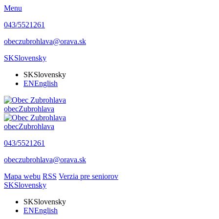
Menu
043/5521261
obeczubrohlava@orava.sk
SK
Slovensky
SK
Slovensky
EN
English
obec
Zubrohlava
obec
Zubrohlava
043/5521261
obeczubrohlava@orava.sk
Mapa webu
RSS
Verzia pre seniorov
SK
Slovensky
SK
Slovensky
EN
English