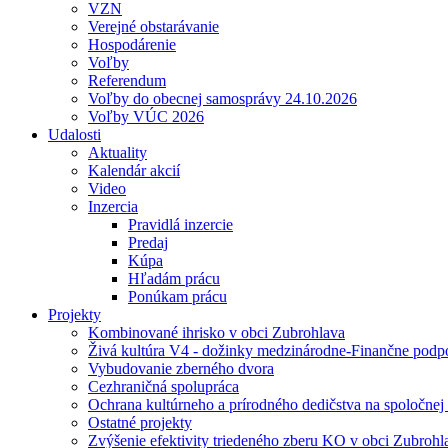
VZN
Verejné obstarávanie
Hospodárenie
Voľby
Referendum
Voľby do obecnej samosprávy 24.10.2026
Voľby VÚC 2026
Udalosti
Aktuality
Kalendár akcií
Video
Inzercia
Pravidlá inzercie
Predaj
Kúpa
Hľadám prácu
Ponúkam prácu
Projekty
Kombinované ihrisko v obci Zubrohlava
Živá kultúra V4 - dožinky medzinárodne-Finančne podpor
Vybudovanie zberného dvora
Cezhraničná spolupráca
Ochrana kultúrneho a prírodného dedičstva na spoločnej
Ostatné projekty
Zvýšenie efektivity triedeného zberu KO v obci Zubrohl