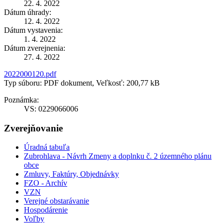
22. 4. 2022
Dátum úhrady:
12. 4. 2022
Dátum vystavenia:
1. 4. 2022
Dátum zverejnenia:
27. 4. 2022
2022000120.pdf
Typ súboru: PDF dokument, Veľkosť: 200,77 kB
Poznámka:
VS: 0229066006
Zverejňovanie
Úradná tabuľa
Zubrohlava - Návrh Zmeny a doplnku č. 2 územného plánu
obce
Zmluvy, Faktúry, Objednávky
FZO - Archív
VZN
Verejné obstarávanie
Hospodárenie
Voľby