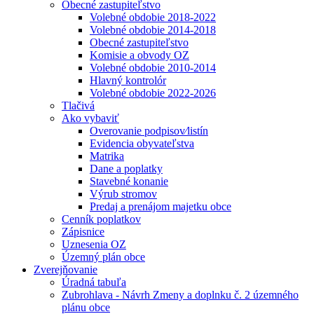
Obecné zastupiteľstvo
Volebné obdobie 2018-2022
Volebné obdobie 2014-2018
Obecné zastupiteľstvo
Komisie a obvody OZ
Volebné obdobie 2010-2014
Hlavný kontrolór
Volebné obdobie 2022-2026
Tlačivá
Ako vybaviť
Overovanie podpisov⁄listín
Evidencia obyvateľstva
Matrika
Dane a poplatky
Stavebné konanie
Výrub stromov
Predaj a prenájom majetku obce
Cenník poplatkov
Zápisnice
Uznesenia OZ
Územný plán obce
Zverejňovanie
Úradná tabuľa
Zubrohlava - Návrh Zmeny a doplnku č. 2 územného
plánu obce