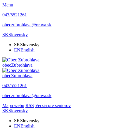
Menu
043/5521261
obeczubrohlava@orava.sk
SK
Slovensky
SK
Slovensky
EN
English
obec
Zubrohlava
obec
Zubrohlava
043/5521261
obeczubrohlava@orava.sk
Mapa webu
RSS
Verzia pre seniorov
SK
Slovensky
SK
Slovensky
EN
English