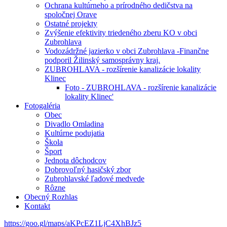
Ochrana kultúrneho a prírodného dedičstva na
spoločnej Orave
Ostatné projekty
Zvýšenie efektivity triedeného zberu KO v obci
Zubrohlava
Vodozádržné jazierko v obci Zubrohlava -Finančne
podporil Žilinský samosprávny kraj.
ZUBROHLAVA - rozšírenie kanalizácie lokality
Klinec
Foto - ZUBROHLAVA - rozšírenie kanalizácie
lokality Klinec'
Fotogaléria
Obec
Divadlo Omladina
Kultúrne podujatia
Škola
Šport
Jednota dôchodcov
Dobrovoľný hasičský zbor
Zubrohlavské ľadové medvede
Rôzne
Obecný Rozhlas
Kontakt
https://goo.gl/maps/aKPcEZ1LjC4XhBJz5