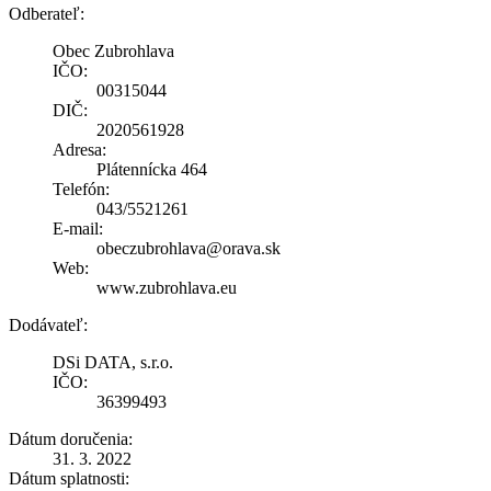
Odberateľ:
Obec Zubrohlava
IČO:
00315044
DIČ:
2020561928
Adresa:
Plátennícka 464
Telefón:
043/5521261
E-mail:
obeczubrohlava@orava.sk
Web:
www.zubrohlava.eu
Dodávateľ:
DSi DATA, s.r.o.
IČO:
36399493
Dátum doručenia:
31. 3. 2022
Dátum splatnosti: