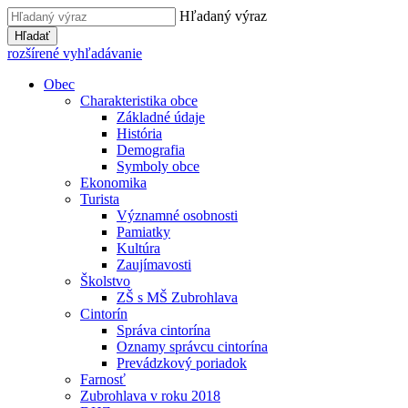
Hľadaný výraz
Hľadať
rozšírené vyhľadávanie
Obec
Charakteristika obce
Základné údaje
História
Demografia
Symboly obce
Ekonomika
Turista
Významné osobnosti
Pamiatky
Kultúra
Zaujímavosti
Školstvo
ZŠ s MŠ Zubrohlava
Cintorín
Správa cintorína
Oznamy správcu cintorína
Prevádzkový poriadok
Farnosť
Zubrohlava v roku 2018