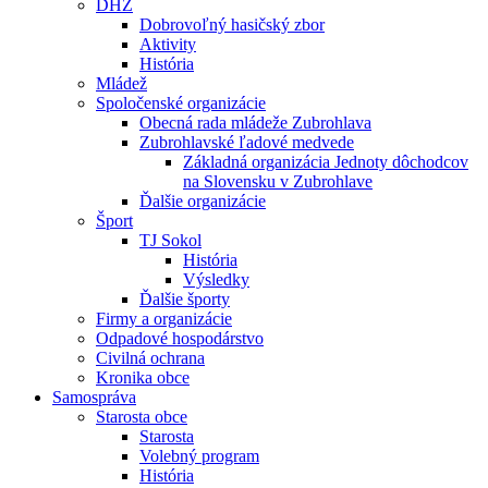
DHZ
Dobrovoľný hasičský zbor
Aktivity
História
Mládež
Spoločenské organizácie
Obecná rada mládeže Zubrohlava
Zubrohlavské ľadové medvede
Základná organizácia Jednoty dôchodcov
na Slovensku v Zubrohlave
Ďalšie organizácie
Šport
TJ Sokol
História
Výsledky
Ďalšie športy
Firmy a organizácie
Odpadové hospodárstvo
Civilná ochrana
Kronika obce
Samospráva
Starosta obce
Starosta
Volebný program
História