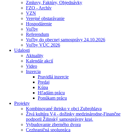
Zmluvy, Faktúry, Objednávky
FZO - Archív
VZN
Verejné obstarávanie
Hospodárenie
Voľby
Referendum
Voľby do obecnej samosprávy 24.10.2026
Voľby VÚC 2026
Udalosti
Aktuality
Kalendár akcií
Video
Inzercia
Pravidlá inzercie
Predaj
Kúpa
Hľadám prácu
Ponúkam prácu
Projekty
Kombinované ihrisko v obci Zubrohlava
Živá kultúra V4 - dožinky medzinárodne-Finančne
podporil Žilinský samosprávny kraj.
Vybudovanie zberného dvora
Cezhraničná spolupráca