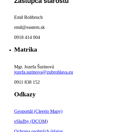
Zástupca starostu
Emil Bolibruch
emil@eastern.sk
0918 414 004
Matrika
Mgr. Jozefa Šurinová
jozefa.surinova@zubrohlava.eu
0911 838 152
Odkazy
Geoportál (Cleerio Mapy)
eSlužby (DCOM)
Ochrana osobných údajov