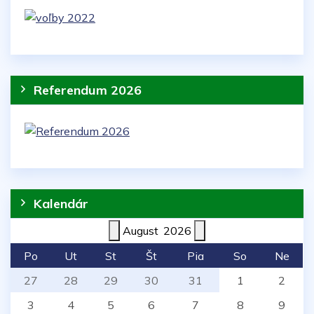
Referendum 2026
Kalendár
August
2026
Po
Ut
St
Št
Pia
So
Ne
27
28
29
30
31
1
2
3
4
5
6
7
8
9