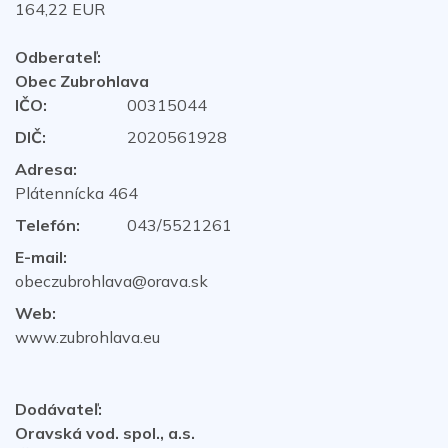
164,22 EUR
Odberateľ:
Obec Zubrohlava
IČO:
00315044
DIČ:
2020561928
Adresa:
Plátennícka 464
Telefón:
043/5521261
E-mail:
obeczubrohlava@orava.sk
Web:
www.zubrohlava.eu
Dodávateľ:
Oravská vod. spol., a.s.