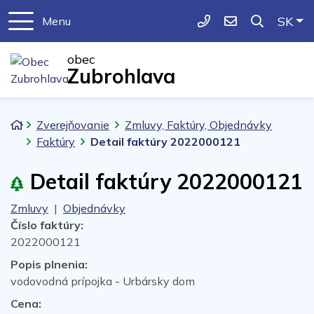
Slo
SK
Menu
043/5521261
obeczubrohlava@
obec
Zubrohlava
Úvodná stránka
Zverejňovanie
Zmluvy, Faktúry, Objednávky
Faktúry
Detail faktúry 2022000121
Detail faktúry 2022000121
Zmluvy
|
Objednávky
Číslo faktúry:
2022000121
Popis plnenia:
vodovodná prípojka - Urbársky dom
Cena: