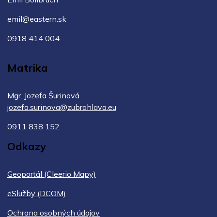
emil@eastern.sk
0918 414 004
Matrika
Mgr. Jozefa Šurinová
jozefa.surinova@zubrohlava.eu
0911 838 152
Odkazy
Geoportál (Cleerio Mapy)
eSlužby (DCOM)
Ochrana osobných údajov