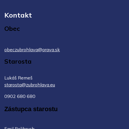
Kontakt
Obec
obeczubrohlava@orava.sk
Starosta
Lukáš Remeš
starosta@zubrohlava.eu
0902 680 680
Zástupca starostu
Emil Bolibruch