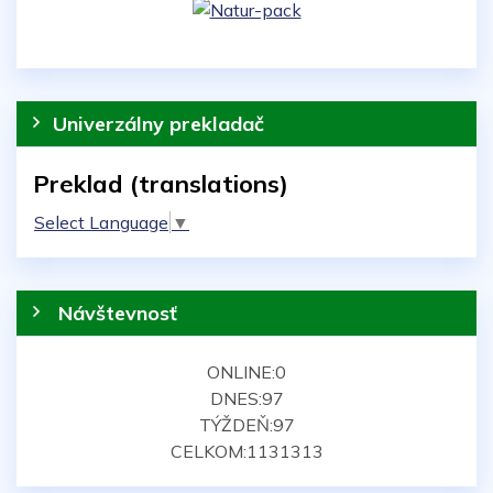
Univerzálny prekladač
Preklad (translations)
Select Language
▼
Návštevnosť
ONLINE:
0
DNES:
97
TÝŽDEŇ:
97
CELKOM:
1131313