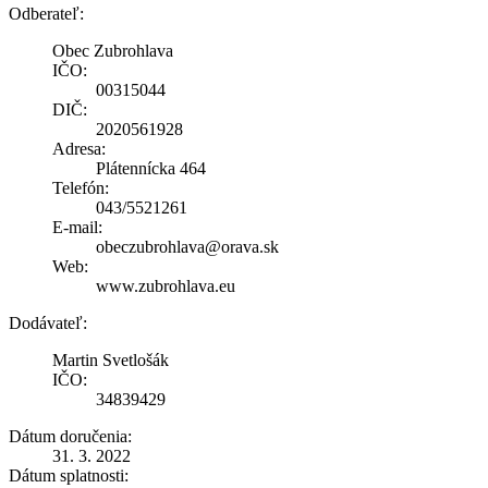
Odberateľ:
Obec Zubrohlava
IČO:
00315044
DIČ:
2020561928
Adresa:
Plátennícka 464
Telefón:
043/5521261
E-mail:
obeczubrohlava@orava.sk
Web:
www.zubrohlava.eu
Dodávateľ:
Martin Svetlošák
IČO:
34839429
Dátum doručenia:
31. 3. 2022
Dátum splatnosti: