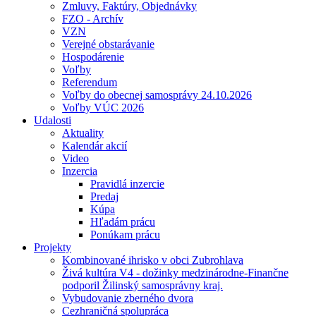
Zmluvy, Faktúry, Objednávky
FZO - Archív
VZN
Verejné obstarávanie
Hospodárenie
Voľby
Referendum
Voľby do obecnej samosprávy 24.10.2026
Voľby VÚC 2026
Udalosti
Aktuality
Kalendár akcií
Video
Inzercia
Pravidlá inzercie
Predaj
Kúpa
Hľadám prácu
Ponúkam prácu
Projekty
Kombinované ihrisko v obci Zubrohlava
Živá kultúra V4 - dožinky medzinárodne-Finančne
podporil Žilinský samosprávny kraj.
Vybudovanie zberného dvora
Cezhraničná spolupráca