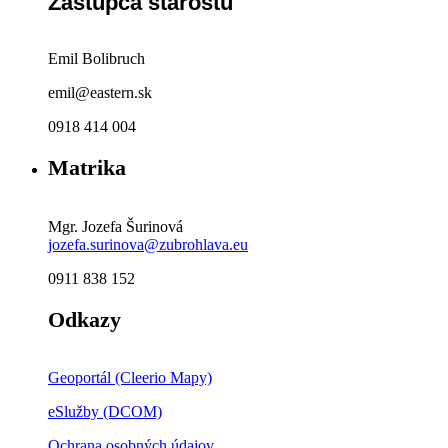
Zástupca starostu
Emil Bolibruch
emil@eastern.sk
0918 414 004
Matrika
Mgr. Jozefa Šurinová
jozefa.surinova@zubrohlava.eu
0911 838 152
Odkazy
Geoportál (Cleerio Mapy)
eSlužby (DCOM)
Ochrana osobných údajov