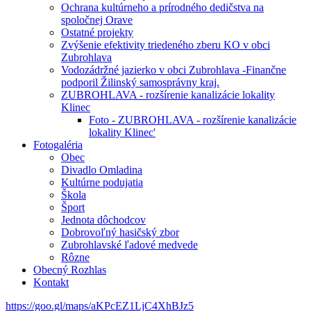
Ochrana kultúrneho a prírodného dedičstva na
spoločnej Orave
Ostatné projekty
Zvýšenie efektivity triedeného zberu KO v obci
Zubrohlava
Vodozádržné jazierko v obci Zubrohlava -Finančne
podporil Žilinský samosprávny kraj.
ZUBROHLAVA - rozšírenie kanalizácie lokality
Klinec
Foto - ZUBROHLAVA - rozšírenie kanalizácie
lokality Klinec'
Fotogaléria
Obec
Divadlo Omladina
Kultúrne podujatia
Škola
Šport
Jednota dôchodcov
Dobrovoľný hasičský zbor
Zubrohlavské ľadové medvede
Rôzne
Obecný Rozhlas
Kontakt
https://goo.gl/maps/aKPcEZ1LjC4XhBJz5