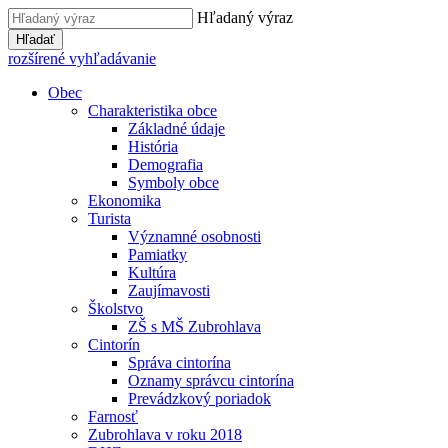
Hľadaný výraz
Hľadať
rozšírené vyhľadávanie
Obec
Charakteristika obce
Základné údaje
História
Demografia
Symboly obce
Ekonomika
Turista
Významné osobnosti
Pamiatky
Kultúra
Zaujímavosti
Školstvo
ZŠ s MŠ Zubrohlava
Cintorín
Správa cintorína
Oznamy správcu cintorína
Prevádzkový poriadok
Farnosť
Zubrohlava v roku 2018