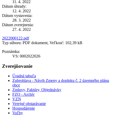
11. 4. 2022
Dátum úhrady:
12. 4. 2022
Dátum vystavenia:
28. 3. 2022
Dátum zverejnenia:
27. 4. 2022
2022000122.pdf
Typ súboru: PDF dokument, Veľkosť: 102,39 kB
Poznámka:
VS: 0002022026
Zverejňovanie
Úradná tabuľa
Zubrohlava - Návrh Zmeny a doplnku č. 2 územného plánu
obce
Zmluvy, Faktúry, Objednávky
FZO - Archív
VZN
Verejné obstarávanie
Hospodárenie
Voľby