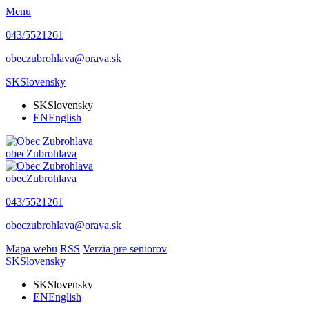
Menu
043/5521261
obeczubrohlava@orava.sk
SK
Slovensky
SK
Slovensky
EN
English
obec
Zubrohlava
obec
Zubrohlava
043/5521261
obeczubrohlava@orava.sk
Mapa webu
RSS
Verzia pre seniorov
SK
Slovensky
SK
Slovensky
EN
English