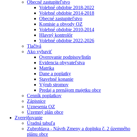
Obecné zastupiteľstvo
Volebné obdobie 2018-2022
Volebné obdobie 2014-2018
Obecné zastupiteľstvo
Komisie a obvody OZ
Volebné obdobie 2010-2014
Hlavný kontrolór
Volebné obdobie 2022-2026
Tlačivá
Ako vybaviť
Overovanie podpisov⁄listín
Evidencia obyvateľstva
Matrika
Dane a poplatky
Stavebné konanie
Výrub stromov
Predaj a prenájom majetku obce
Cenník poplatkov
Zápisnice
Uznesenia OZ
Územný plán obce
Zverejňovanie
Úradná tabuľa
Zubrohlava - Návrh Zmeny a doplnku č. 2 územného
plánu obce