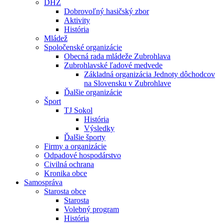
DHZ
Dobrovoľný hasičský zbor
Aktivity
História
Mládež
Spoločenské organizácie
Obecná rada mládeže Zubrohlava
Zubrohlavské ľadové medvede
Základná organizácia Jednoty dôchodcov
na Slovensku v Zubrohlave
Ďalšie organizácie
Šport
TJ Sokol
História
Výsledky
Ďalšie športy
Firmy a organizácie
Odpadové hospodárstvo
Civilná ochrana
Kronika obce
Samospráva
Starosta obce
Starosta
Volebný program
História