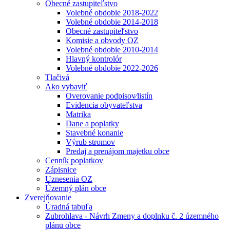
Obecné zastupiteľstvo
Volebné obdobie 2018-2022
Volebné obdobie 2014-2018
Obecné zastupiteľstvo
Komisie a obvody OZ
Volebné obdobie 2010-2014
Hlavný kontrolór
Volebné obdobie 2022-2026
Tlačivá
Ako vybaviť
Overovanie podpisov⁄listín
Evidencia obyvateľstva
Matrika
Dane a poplatky
Stavebné konanie
Výrub stromov
Predaj a prenájom majetku obce
Cenník poplatkov
Zápisnice
Uznesenia OZ
Územný plán obce
Zverejňovanie
Úradná tabuľa
Zubrohlava - Návrh Zmeny a doplnku č. 2 územného
plánu obce