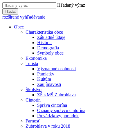
Hľadaný výraz
Hľadať
rozšírené vyhľadávanie
Obec
Charakteristika obce
Základné údaje
História
Demografia
Symboly obce
Ekonomika
Turista
Významné osobnosti
Pamiatky
Kultúra
Zaujímavosti
Školstvo
ZŠ s MŠ Zubrohlava
Cintorín
Správa cintorína
Oznamy správcu cintorína
Prevádzkový poriadok
Farnosť
Zubrohlava v roku 2018