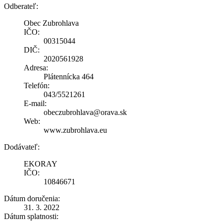
Odberateľ:
Obec Zubrohlava
IČO:
00315044
DIČ:
2020561928
Adresa:
Plátennícka 464
Telefón:
043/5521261
E-mail:
obeczubrohlava@orava.sk
Web:
www.zubrohlava.eu
Dodávateľ:
EKORAY
IČO:
10846671
Dátum doručenia:
31. 3. 2022
Dátum splatnosti: