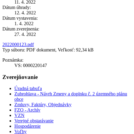
11. 4. 2022
Dátum úhrady:
12. 4. 2022
Dátum vystavenia:
1. 4. 2022
Dátum zverejnenia:
27. 4. 2022
2022000123.pdf
Typ súboru: PDF dokument, Veľkosť: 92,34 kB
Poznámka:
VS: 0000220147
Zverejňovanie
Úradná tabuľa
Zubrohlava - Návrh Zmeny a doplnku č. 2 územného plánu
obce
Zmluvy, Faktúry, Objednávky
FZO - Archív
VZN
Verejné obstarávanie
Hospodárenie
Voľby