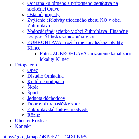
Ochrana kultúrneho a prírodného dedičstva na
spoločnej Orave
Ostatné projekty
Zvýšenie efektivity triedeného zberu KO v obci
Zubrohlava
Vodozádržné jazierko v obci Zubrohlava -Finančne
podporil Žilinský samosprávny kraj.
ZUBROHLAVA - rozšírenie kanalizácie lokality
Klinec
Foto - ZUBROHLAVA - rozšírenie kanalizácie
lokality Klinec'
Fotogaléria
Obec
Divadlo Omladina
Kultúrne podujatia
Škola
Šport
Jednota dôchodcov
Dobrovoľný hasičský zbor
Zubrohlavské ľadové medvede
Rôzne
Obecný Rozhlas
Kontakt
https://goo.gl/maps/aKPcEZ1LjC4XhBJz5