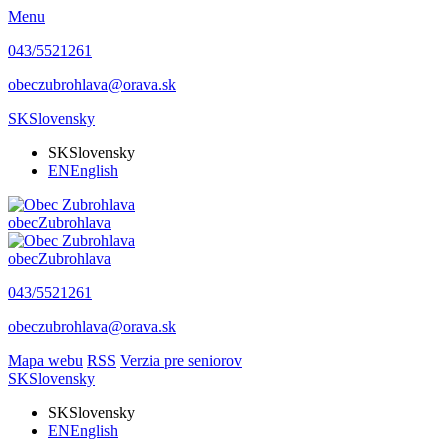
Menu
043/5521261
obeczubrohlava@orava.sk
SK
Slovensky
SK
Slovensky
EN
English
obec
Zubrohlava
obec
Zubrohlava
043/5521261
obeczubrohlava@orava.sk
Mapa webu
RSS
Verzia pre seniorov
SK
Slovensky
SK
Slovensky
EN
English