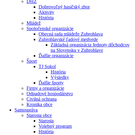
DHZ
Dobrovoľný hasičský zbor
Aktivity
História
Mládež
Spoločenské organizácie
Obecná rada mládeže Zubrohlava
Zubrohlavské ľadové medvede
Základná organizácia Jednoty dôchodcov
na Slovensku v Zubrohlave
Ďalšie organizácie
Šport
TJ Sokol
História
Výsledky
Ďalšie športy
Firmy a organizácie
Odpadové hospodárstvo
Civilná ochrana
Kronika obce
Samospráva
Starosta obce
Starosta
Volebný program
História