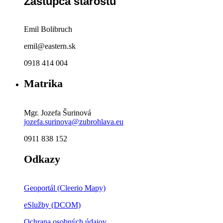
Zástupca starostu
Emil Bolibruch
emil@eastern.sk
0918 414 004
Matrika
Mgr. Jozefa Šurinová
jozefa.surinova@zubrohlava.eu
0911 838 152
Odkazy
Geoportál (Cleerio Mapy)
eSlužby (DCOM)
Ochrana osobných údajov