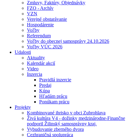
Zmluvy, Faktúry, Objednávky
FZO - Archív
VZN
Verejné obstarávanie
Hospodárenie
Voľby
Referendum
Voľby do obecnej samosprávy 24.10.2026
Voľby VÚC 2026
Udalosti
Aktuality
Kalendár akcií
Video
Inzercia
Pravidlá inzercie
Predaj
Kúpa
Hľadám prácu
Ponúkam prácu
Projekty
Kombinované ihrisko v obci Zubrohlava
Živá kultúra V4 - dožinky medzinárodne-Finančne
podporil Žilinský samosprávny kraj.
Vybudovanie zberného dvora
Cezhraničná spolupráca