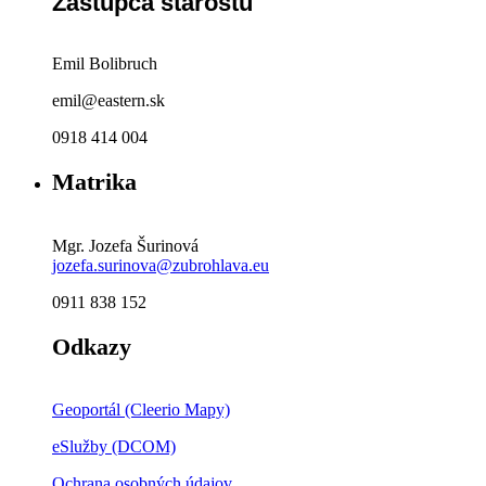
Zástupca starostu
Emil Bolibruch
emil@eastern.sk
0918 414 004
Matrika
Mgr. Jozefa Šurinová
jozefa.surinova@zubrohlava.eu
0911 838 152
Odkazy
Geoportál (Cleerio Mapy)
eSlužby (DCOM)
Ochrana osobných údajov