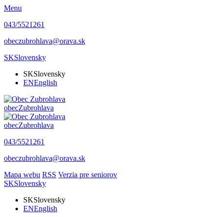
Menu
043/5521261
obeczubrohlava@orava.sk
SK
Slovensky
SK
Slovensky
EN
English
obec
Zubrohlava
obec
Zubrohlava
043/5521261
obeczubrohlava@orava.sk
Mapa webu
RSS
Verzia pre seniorov
SK
Slovensky
SK
Slovensky
EN
English