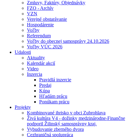
Zmluvy, Faktúry, Objednávky
FZO - Archív
VZN
Verejné obstarávanie
Hospodárenie
Voľby
Referendum
Voľby do obecnej samosprávy 24.10.2026
Voľby VÚC 2026
Udalosti
Aktuality
Kalendár akcií
Video
Inzercia
Pravidlá inzercie
Predaj
Kúpa
Hľadám prácu
Ponúkam prácu
Projekty
Kombinované ihrisko v obci Zubrohlava
Živá kultúra V4 - dožinky medzinárodne-Finančne
podporil Žilinský samosprávny kraj.
Vybudovanie zberného dvora
Cezhraničná spolupráca