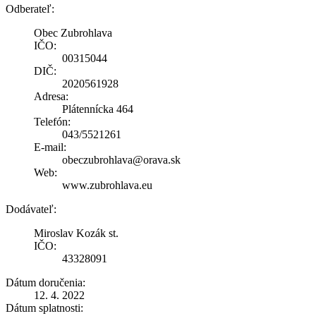
Odberateľ:
Obec Zubrohlava
IČO:
00315044
DIČ:
2020561928
Adresa:
Plátennícka 464
Telefón:
043/5521261
E-mail:
obeczubrohlava@orava.sk
Web:
www.zubrohlava.eu
Dodávateľ:
Miroslav Kozák st.
IČO:
43328091
Dátum doručenia:
12. 4. 2022
Dátum splatnosti: