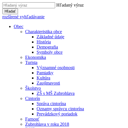
Hľadaný výraz
Hľadať
rozšírené vyhľadávanie
Obec
Charakteristika obce
Základné údaje
História
Demografia
Symboly obce
Ekonomika
Turista
Významné osobnosti
Pamiatky
Kultúra
Zaujímavosti
Školstvo
ZŠ s MŠ Zubrohlava
Cintorín
Správa cintorína
Oznamy správcu cintorína
Prevádzkový poriadok
Farnosť
Zubrohlava v roku 2018