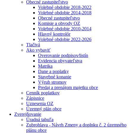
Obecné zastupiteľstvo
Volebné obdobie 2018-2022
Volebné obdobie 2014-2018
Obecné zastupiteľstvo
Komisie a obvody OZ
Volebné obdobie 2010-2014
Hlavný kontrolór
Volebné obdobie 2022-2026
Tlačivá
Ako vybaviť
Overovanie podpisov⁄listín
Evidencia obyvateľstva
Matrika
Dane a poplatky
Stavebné konanie
Výrub stromov
Predaj a prenájom majetku obce
Cenník poplatkov
Zápisnice
Uznesenia OZ
Územný plán obce
Zverejňovanie
Úradná tabuľa
Zubrohlava - Návrh Zmeny a doplnku č. 2 územného
plánu obce