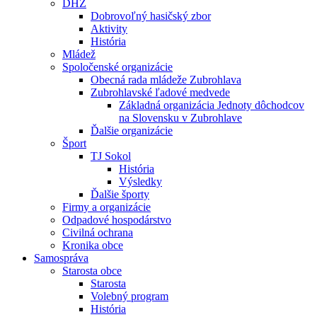
DHZ
Dobrovoľný hasičský zbor
Aktivity
História
Mládež
Spoločenské organizácie
Obecná rada mládeže Zubrohlava
Zubrohlavské ľadové medvede
Základná organizácia Jednoty dôchodcov
na Slovensku v Zubrohlave
Ďalšie organizácie
Šport
TJ Sokol
História
Výsledky
Ďalšie športy
Firmy a organizácie
Odpadové hospodárstvo
Civilná ochrana
Kronika obce
Samospráva
Starosta obce
Starosta
Volebný program
História