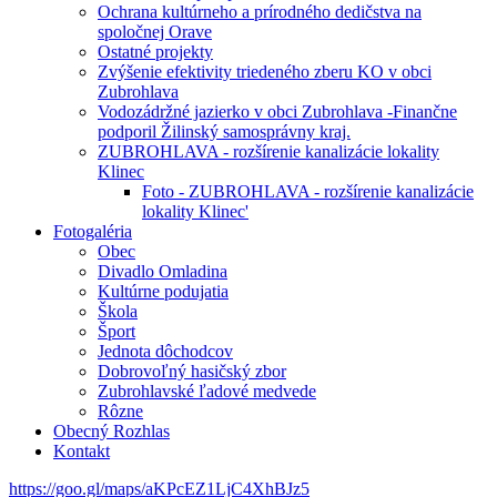
Ochrana kultúrneho a prírodného dedičstva na
spoločnej Orave
Ostatné projekty
Zvýšenie efektivity triedeného zberu KO v obci
Zubrohlava
Vodozádržné jazierko v obci Zubrohlava -Finančne
podporil Žilinský samosprávny kraj.
ZUBROHLAVA - rozšírenie kanalizácie lokality
Klinec
Foto - ZUBROHLAVA - rozšírenie kanalizácie
lokality Klinec'
Fotogaléria
Obec
Divadlo Omladina
Kultúrne podujatia
Škola
Šport
Jednota dôchodcov
Dobrovoľný hasičský zbor
Zubrohlavské ľadové medvede
Rôzne
Obecný Rozhlas
Kontakt
https://goo.gl/maps/aKPcEZ1LjC4XhBJz5