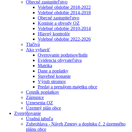
Obecné zastupiteľstvo
Volebné obdobie 2018-2022
Volebné obdobie 2014-2018
Obecné zastupiteľstvo
Komisie a obvody OZ
Volebné obdobie 2010-2014
Hlavný kontrolór
Volebné obdobie 2022-2026
Tlačivá
Ako vybaviť
Overovanie podpisov⁄listín
Evidencia obyvateľstva
Matrika
Dane a poplatky
Stavebné konanie
Výrub stromov
Predaj a prenájom majetku obce
Cenník poplatkov
Zápisnice
Uznesenia OZ
Územný plán obce
Zverejňovanie
Úradná tabuľa
Zubrohlava - Návrh Zmeny a doplnku č. 2 územného
plánu obce