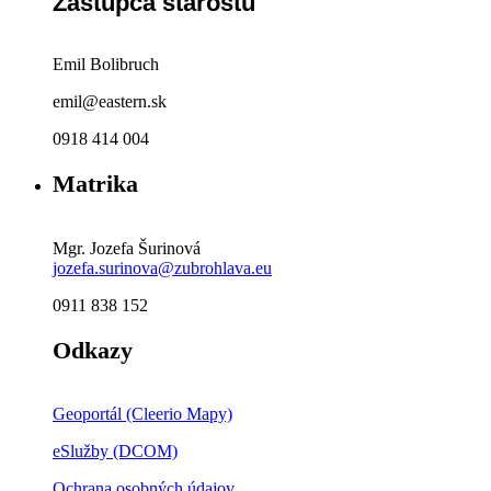
Zástupca starostu
Emil Bolibruch
emil@eastern.sk
0918 414 004
Matrika
Mgr. Jozefa Šurinová
jozefa.surinova@zubrohlava.eu
0911 838 152
Odkazy
Geoportál (Cleerio Mapy)
eSlužby (DCOM)
Ochrana osobných údajov