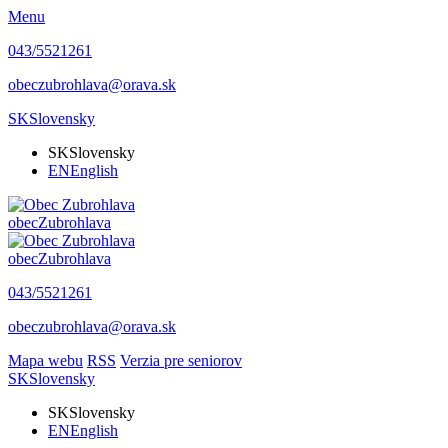
Menu
043/5521261
obeczubrohlava@orava.sk
SK
Slovensky
SK
Slovensky
EN
English
obec
Zubrohlava
obec
Zubrohlava
043/5521261
obeczubrohlava@orava.sk
Mapa webu
RSS
Verzia pre seniorov
SK
Slovensky
SK
Slovensky
EN
English