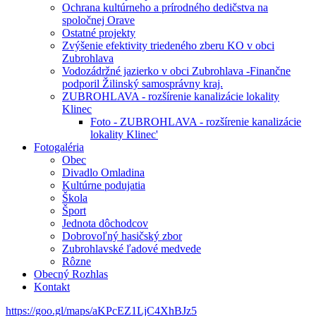
Ochrana kultúrneho a prírodného dedičstva na
spoločnej Orave
Ostatné projekty
Zvýšenie efektivity triedeného zberu KO v obci
Zubrohlava
Vodozádržné jazierko v obci Zubrohlava -Finančne
podporil Žilinský samosprávny kraj.
ZUBROHLAVA - rozšírenie kanalizácie lokality
Klinec
Foto - ZUBROHLAVA - rozšírenie kanalizácie
lokality Klinec'
Fotogaléria
Obec
Divadlo Omladina
Kultúrne podujatia
Škola
Šport
Jednota dôchodcov
Dobrovoľný hasičský zbor
Zubrohlavské ľadové medvede
Rôzne
Obecný Rozhlas
Kontakt
https://goo.gl/maps/aKPcEZ1LjC4XhBJz5