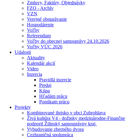
Zmluvy, Faktúry, Objednávky
FZO - Archív
VZN
Verejné obstarávanie
Hospodárenie
Voľby
Referendum
Voľby do obecnej samosprávy 24.10.2026
Voľby VÚC 2026
Udalosti
Aktuality
Kalendár akcií
Video
Inzercia
Pravidlá inzercie
Predaj
Kúpa
Hľadám prácu
Ponúkam prácu
Projekty
Kombinované ihrisko v obci Zubrohlava
Živá kultúra V4 - dožinky medzinárodne-Finančne
podporil Žilinský samosprávny kraj.
Vybudovanie zberného dvora
Cezhraničná spolupráca