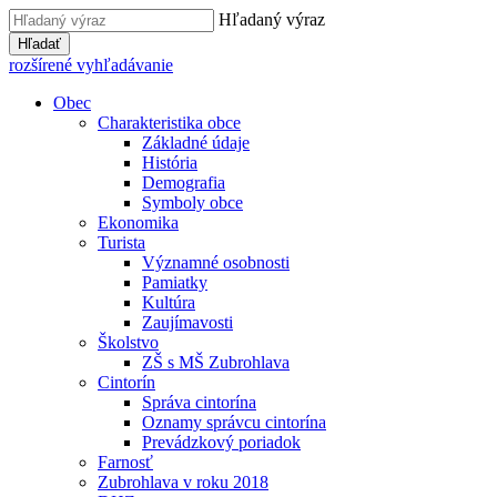
Hľadaný výraz
Hľadať
rozšírené vyhľadávanie
Obec
Charakteristika obce
Základné údaje
História
Demografia
Symboly obce
Ekonomika
Turista
Významné osobnosti
Pamiatky
Kultúra
Zaujímavosti
Školstvo
ZŠ s MŠ Zubrohlava
Cintorín
Správa cintorína
Oznamy správcu cintorína
Prevádzkový poriadok
Farnosť
Zubrohlava v roku 2018