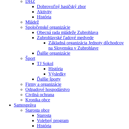
DHZ
Dobrovoľný hasičský zbor
Aktivity
História
Mládež
Spoločenské organizácie
Obecná rada mládeže Zubrohlava
Zubrohlavské ľadové medvede
Základná organizácia Jednoty dôchodcov
na Slovensku v Zubrohlave
Ďalšie organizácie
Šport
TJ Sokol
História
Výsledky
Ďalšie športy
Firmy a organizácie
Odpadové hospodárstvo
Civilná ochrana
Kronika obce
Samospráva
Starosta obce
Starosta
Volebný program
História