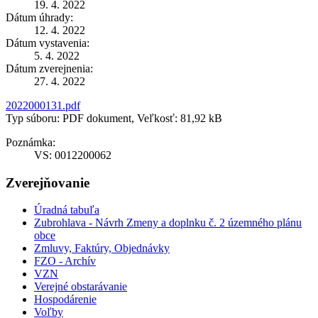
19. 4. 2022
Dátum úhrady:
12. 4. 2022
Dátum vystavenia:
5. 4. 2022
Dátum zverejnenia:
27. 4. 2022
2022000131.pdf
Typ súboru: PDF dokument, Veľkosť: 81,92 kB
Poznámka:
VS: 0012200062
Zverejňovanie
Úradná tabuľa
Zubrohlava - Návrh Zmeny a doplnku č. 2 územného plánu
obce
Zmluvy, Faktúry, Objednávky
FZO - Archív
VZN
Verejné obstarávanie
Hospodárenie
Voľby