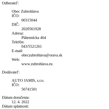
Odberateľ:
Obec Zubrohlava
IČO:
00315044
DIČ:
2020561928
Adresa:
Plátennícka 464
Telefón:
043/5521261
E-mail:
obeczubrohlava@orava.sk
Web:
www.zubrohlava.eu
Dodávateľ:
AUTO JAMIS, s.r.o.
IČO:
50741501
Dátum doručenia:
12. 4. 2022
Dátum splatnosti: