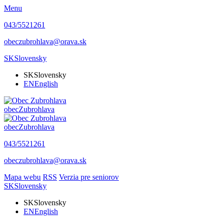
Menu
043/5521261
obeczubrohlava@orava.sk
SK
Slovensky
SK
Slovensky
EN
English
obec
Zubrohlava
obec
Zubrohlava
043/5521261
obeczubrohlava@orava.sk
Mapa webu
RSS
Verzia pre seniorov
SK
Slovensky
SK
Slovensky
EN
English