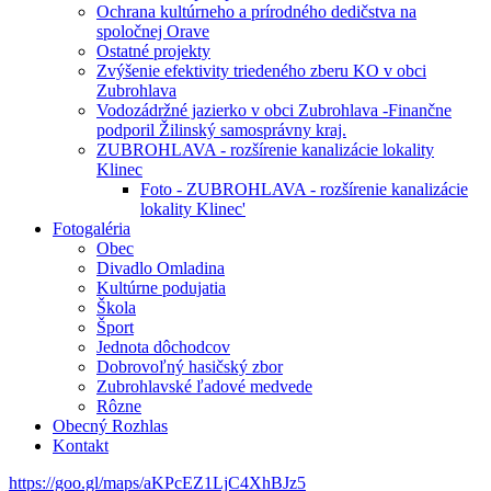
Ochrana kultúrneho a prírodného dedičstva na
spoločnej Orave
Ostatné projekty
Zvýšenie efektivity triedeného zberu KO v obci
Zubrohlava
Vodozádržné jazierko v obci Zubrohlava -Finančne
podporil Žilinský samosprávny kraj.
ZUBROHLAVA - rozšírenie kanalizácie lokality
Klinec
Foto - ZUBROHLAVA - rozšírenie kanalizácie
lokality Klinec'
Fotogaléria
Obec
Divadlo Omladina
Kultúrne podujatia
Škola
Šport
Jednota dôchodcov
Dobrovoľný hasičský zbor
Zubrohlavské ľadové medvede
Rôzne
Obecný Rozhlas
Kontakt
https://goo.gl/maps/aKPcEZ1LjC4XhBJz5