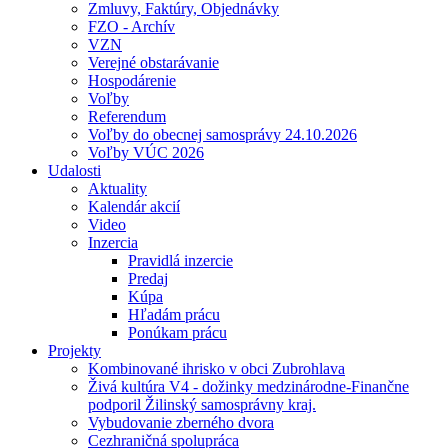
Zmluvy, Faktúry, Objednávky
FZO - Archív
VZN
Verejné obstarávanie
Hospodárenie
Voľby
Referendum
Voľby do obecnej samosprávy 24.10.2026
Voľby VÚC 2026
Udalosti
Aktuality
Kalendár akcií
Video
Inzercia
Pravidlá inzercie
Predaj
Kúpa
Hľadám prácu
Ponúkam prácu
Projekty
Kombinované ihrisko v obci Zubrohlava
Živá kultúra V4 - dožinky medzinárodne-Finančne
podporil Žilinský samosprávny kraj.
Vybudovanie zberného dvora
Cezhraničná spolupráca