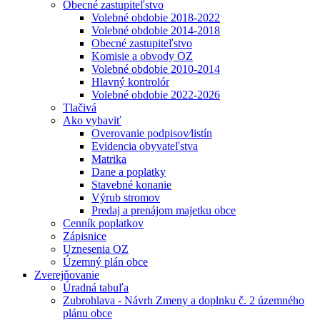
Obecné zastupiteľstvo
Volebné obdobie 2018-2022
Volebné obdobie 2014-2018
Obecné zastupiteľstvo
Komisie a obvody OZ
Volebné obdobie 2010-2014
Hlavný kontrolór
Volebné obdobie 2022-2026
Tlačivá
Ako vybaviť
Overovanie podpisov⁄listín
Evidencia obyvateľstva
Matrika
Dane a poplatky
Stavebné konanie
Výrub stromov
Predaj a prenájom majetku obce
Cenník poplatkov
Zápisnice
Uznesenia OZ
Územný plán obce
Zverejňovanie
Úradná tabuľa
Zubrohlava - Návrh Zmeny a doplnku č. 2 územného
plánu obce