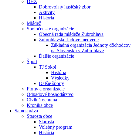
DHZ
Dobrovoľný hasičský zbor
Aktivity
História
Mládež
Spoločenské organizácie
Obecná rada mládeže Zubrohlava
Zubrohlavské ľadové medvede
Základná organizácia Jednoty dôchodcov
na Slovensku v Zubrohlave
Ďalšie organizácie
Šport
TJ Sokol
História
Výsledky
Ďalšie športy
Firmy a organizácie
Odpadové hospodárstvo
Civilná ochrana
Kronika obce
Samospráva
Starosta obce
Starosta
Volebný program
História