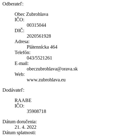
Odberateľ:
Obec Zubrohlava
IČO:
00315044
DIČ:
2020561928
Adresa:
Plátennícka 464
Telefón:
043/5521261
E-mail:
obeczubrohlava@orava.sk
Web:
www.zubrohlava.eu
Dodávateľ:
RAABE
IČO:
35908718
Dátum doručenia:
21. 4. 2022
Dátum splatnosti: