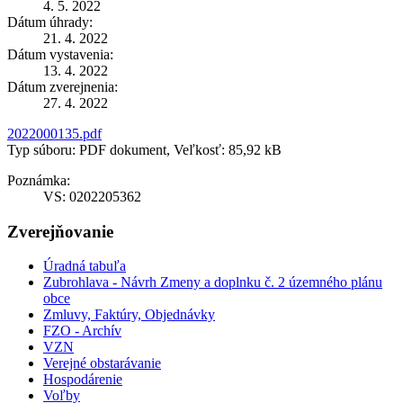
4. 5. 2022
Dátum úhrady:
21. 4. 2022
Dátum vystavenia:
13. 4. 2022
Dátum zverejnenia:
27. 4. 2022
2022000135.pdf
Typ súboru: PDF dokument, Veľkosť: 85,92 kB
Poznámka:
VS: 0202205362
Zverejňovanie
Úradná tabuľa
Zubrohlava - Návrh Zmeny a doplnku č. 2 územného plánu
obce
Zmluvy, Faktúry, Objednávky
FZO - Archív
VZN
Verejné obstarávanie
Hospodárenie
Voľby