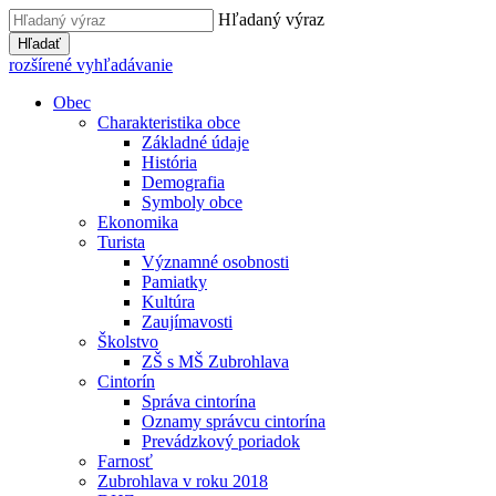
Hľadaný výraz
Hľadať
rozšírené vyhľadávanie
Obec
Charakteristika obce
Základné údaje
História
Demografia
Symboly obce
Ekonomika
Turista
Významné osobnosti
Pamiatky
Kultúra
Zaujímavosti
Školstvo
ZŠ s MŠ Zubrohlava
Cintorín
Správa cintorína
Oznamy správcu cintorína
Prevádzkový poriadok
Farnosť
Zubrohlava v roku 2018