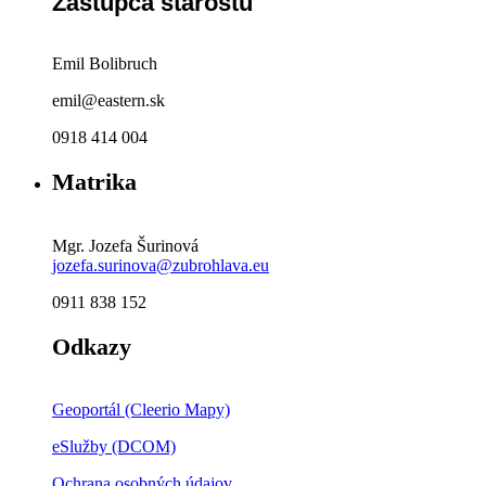
Zástupca starostu
Emil Bolibruch
emil@eastern.sk
0918 414 004
Matrika
Mgr. Jozefa Šurinová
jozefa.surinova@zubrohlava.eu
0911 838 152
Odkazy
Geoportál (Cleerio Mapy)
eSlužby (DCOM)
Ochrana osobných údajov