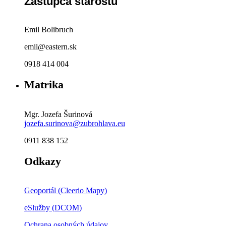
Zástupca starostu
Emil Bolibruch
emil@eastern.sk
0918 414 004
Matrika
Mgr. Jozefa Šurinová
jozefa.surinova@zubrohlava.eu
0911 838 152
Odkazy
Geoportál (Cleerio Mapy)
eSlužby (DCOM)
Ochrana osobných údajov