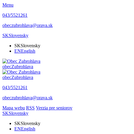
Menu
043/5521261
obeczubrohlava@orava.sk
SK
Slovensky
SK
Slovensky
EN
English
obec
Zubrohlava
obec
Zubrohlava
043/5521261
obeczubrohlava@orava.sk
Mapa webu
RSS
Verzia pre seniorov
SK
Slovensky
SK
Slovensky
EN
English