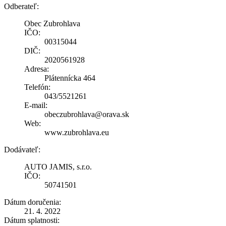
Odberateľ:
Obec Zubrohlava
IČO:
00315044
DIČ:
2020561928
Adresa:
Plátennícka 464
Telefón:
043/5521261
E-mail:
obeczubrohlava@orava.sk
Web:
www.zubrohlava.eu
Dodávateľ:
AUTO JAMIS, s.r.o.
IČO:
50741501
Dátum doručenia:
21. 4. 2022
Dátum splatnosti: