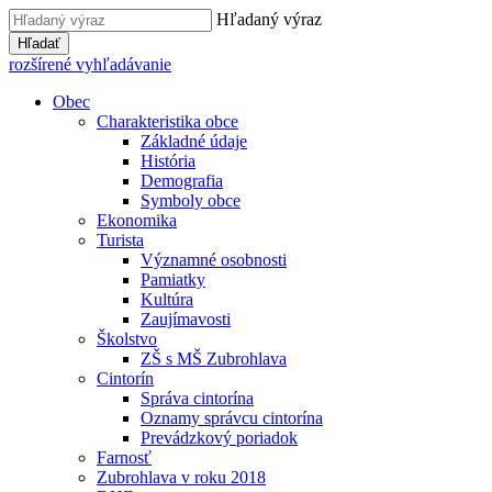
Hľadaný výraz
Hľadať
rozšírené vyhľadávanie
Obec
Charakteristika obce
Základné údaje
História
Demografia
Symboly obce
Ekonomika
Turista
Významné osobnosti
Pamiatky
Kultúra
Zaujímavosti
Školstvo
ZŠ s MŠ Zubrohlava
Cintorín
Správa cintorína
Oznamy správcu cintorína
Prevádzkový poriadok
Farnosť
Zubrohlava v roku 2018