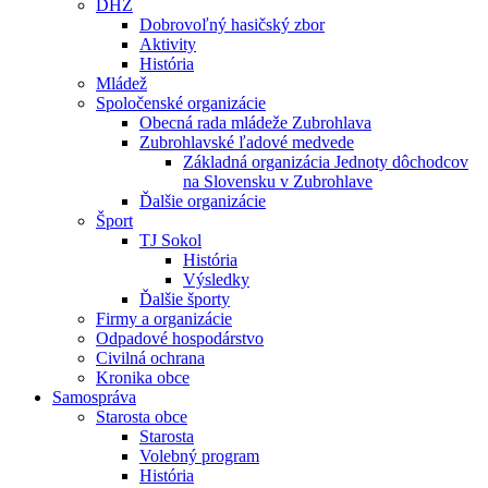
DHZ
Dobrovoľný hasičský zbor
Aktivity
História
Mládež
Spoločenské organizácie
Obecná rada mládeže Zubrohlava
Zubrohlavské ľadové medvede
Základná organizácia Jednoty dôchodcov
na Slovensku v Zubrohlave
Ďalšie organizácie
Šport
TJ Sokol
História
Výsledky
Ďalšie športy
Firmy a organizácie
Odpadové hospodárstvo
Civilná ochrana
Kronika obce
Samospráva
Starosta obce
Starosta
Volebný program
História