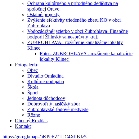
Ochrana kultúrneho a prírodného dedičstva na
spoločnej Orave
Ostatné projekty
Zvýšenie efektivity triedeného zberu KO v obci
Zubrohlava
Vodozádržné jazierko v obci Zubrohlava -Finančne
podporil Žilinský samosprávny kraj.
ZUBROHLAVA - rozšírenie kanalizácie lokality
Klinec
Foto - ZUBROHLAVA - rozšírenie kanalizácie
lokality Klinec'
Fotogaléria
Obec
Divadlo Omladina
Kultúrne podujatia
Škola
Šport
Jednota dôchodcov
Dobrovoľný hasičský zbor
Zubrohlavské ľadové medvede
Rôzne
Obecný Rozhlas
Kontakt
https://goo.gl/maps/aKPcEZ1LjC4XhBJz5