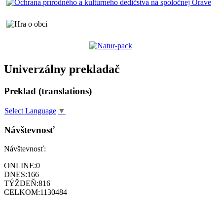
Univerzálny prekladač
Preklad (translations)
Select Language
▼
Návštevnosť
Návštevnosť:
ONLINE:
0
DNES:
166
TÝŽDEŇ:
816
CELKOM:
1130484