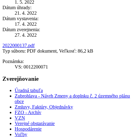
1. 5. 2022
Dátum úhrady:
21. 4. 2022
Dátum vystavenia:
17. 4. 2022
Dátum zverejnenia:
27. 4. 2022
2022000137.pdf
Typ súboru: PDF dokument, Veľkosť: 86,2 kB
Poznámka:
VS: 0012200071
Zverejňovanie
Úradná tabuľa
Zubrohlava - Návrh Zmeny a doplnku č. 2 územného plánu
obce
Zmluvy, Faktúry, Objednávky
FZO - Archív
VZN
Verejné obstarávanie
Hospodárenie
Voľby