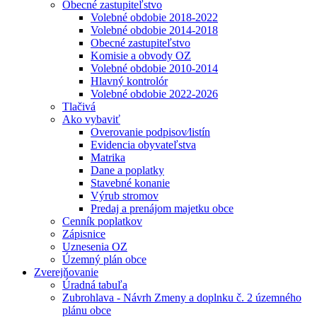
Obecné zastupiteľstvo
Volebné obdobie 2018-2022
Volebné obdobie 2014-2018
Obecné zastupiteľstvo
Komisie a obvody OZ
Volebné obdobie 2010-2014
Hlavný kontrolór
Volebné obdobie 2022-2026
Tlačivá
Ako vybaviť
Overovanie podpisov⁄listín
Evidencia obyvateľstva
Matrika
Dane a poplatky
Stavebné konanie
Výrub stromov
Predaj a prenájom majetku obce
Cenník poplatkov
Zápisnice
Uznesenia OZ
Územný plán obce
Zverejňovanie
Úradná tabuľa
Zubrohlava - Návrh Zmeny a doplnku č. 2 územného
plánu obce