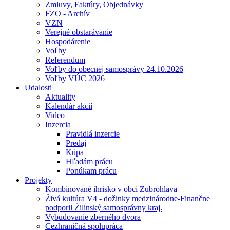
Zmluvy, Faktúry, Objednávky
FZO - Archív
VZN
Verejné obstarávanie
Hospodárenie
Voľby
Referendum
Voľby do obecnej samosprávy 24.10.2026
Voľby VÚC 2026
Udalosti
Aktuality
Kalendár akcií
Video
Inzercia
Pravidlá inzercie
Predaj
Kúpa
Hľadám prácu
Ponúkam prácu
Projekty
Kombinované ihrisko v obci Zubrohlava
Živá kultúra V4 - dožinky medzinárodne-Finančne
podporil Žilinský samosprávny kraj.
Vybudovanie zberného dvora
Cezhraničná spolupráca