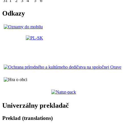
31
1
2
3
4
5
6
Odkazy
Univerzálny prekladač
Preklad (translations)