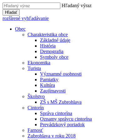
Hľadaný výraz
Hľadať
rozšírené vyhľadávanie
Obec
Charakteristika obce
Základné údaje
História
Demografia
Symboly obce
Ekonomika
Turista
Významné osobnosti
Pamiatky
Kultúra
Zaujímavosti
Školstvo
ZŠ s MŠ Zubrohlava
Cintorín
Správa cintorína
Oznamy správcu cintorína
Prevádzkový poriadok
Farnosť
Zubrohlava v roku 2018