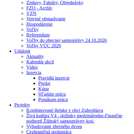
Zmluvy, Faktúry, Objednávky
FZO - Archív
VZN
Verejné obstarávanie
Hospodárenie
Voľby
Referendum
Voľby do obecnej samosprávy 24.10.2026
Voľby VÚC 2026
Udalosti
Aktuality
Kalendár akcií
Video
Inzercia
Pravidlá inzercie
Predaj
Kúpa
Hľadám prácu
Ponúkam prácu
Projekty
Kombinované ihrisko v obci Zubrohlava
Živá kultúra V4 - dožinky medzinárodne-Finančne
podporil Žilinský samosprávny kraj.
Vybudovanie zberného dvora
Cezhraničná spolupráca