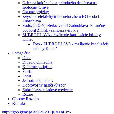
Ochrana kultúrneho a prírodného dedičstva na
spoločnej Orave
Ostatné projekty
Zvýšenie efektivity triedeného zberu KO v obci
Zubrohlava
Vodozádržné jazierko v obci Zubrohlava -Finančne
podporil Žilinský samosprávny kraj.
ZUBROHLAVA - rozšírenie kanalizácie lokality
Klinec
Foto - ZUBROHLAVA - rozšírenie kanalizácie
lokality Klinec'
Fotogaléria
Obec
Divadlo Omladina
Kultúrne podujatia
Škola
Šport
Jednota dôchodcov
Dobrovoľný hasičský zbor
Zubrohlavské ľadové medvede
Rôzne
Obecný Rozhlas
Kontakt
https://goo.gl/maps/aKPcEZ1LjC4XhBJz5