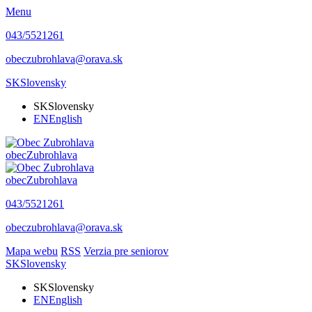
Menu
043/5521261
obeczubrohlava@orava.sk
SK
Slovensky
SK
Slovensky
EN
English
obec
Zubrohlava
obec
Zubrohlava
043/5521261
obeczubrohlava@orava.sk
Mapa webu
RSS
Verzia pre seniorov
SK
Slovensky
SK
Slovensky
EN
English