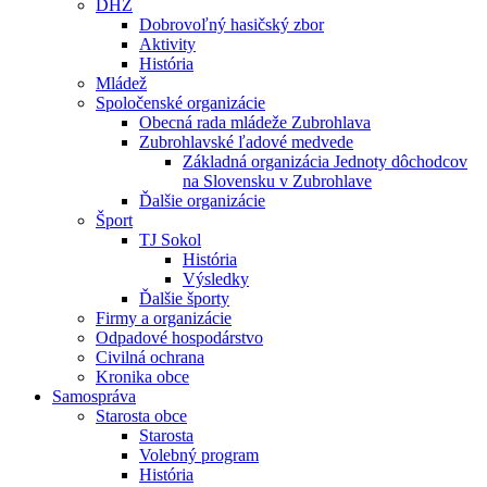
DHZ
Dobrovoľný hasičský zbor
Aktivity
História
Mládež
Spoločenské organizácie
Obecná rada mládeže Zubrohlava
Zubrohlavské ľadové medvede
Základná organizácia Jednoty dôchodcov
na Slovensku v Zubrohlave
Ďalšie organizácie
Šport
TJ Sokol
História
Výsledky
Ďalšie športy
Firmy a organizácie
Odpadové hospodárstvo
Civilná ochrana
Kronika obce
Samospráva
Starosta obce
Starosta
Volebný program
História