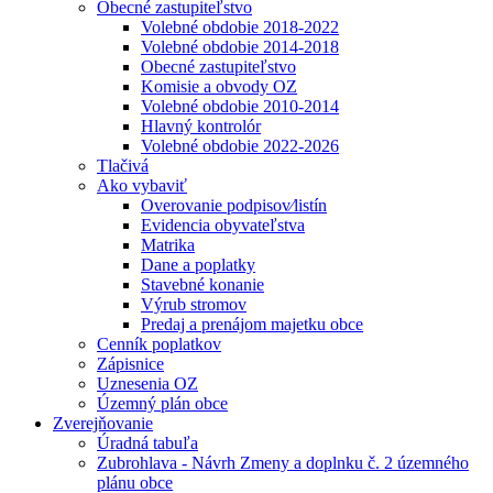
Obecné zastupiteľstvo
Volebné obdobie 2018-2022
Volebné obdobie 2014-2018
Obecné zastupiteľstvo
Komisie a obvody OZ
Volebné obdobie 2010-2014
Hlavný kontrolór
Volebné obdobie 2022-2026
Tlačivá
Ako vybaviť
Overovanie podpisov⁄listín
Evidencia obyvateľstva
Matrika
Dane a poplatky
Stavebné konanie
Výrub stromov
Predaj a prenájom majetku obce
Cenník poplatkov
Zápisnice
Uznesenia OZ
Územný plán obce
Zverejňovanie
Úradná tabuľa
Zubrohlava - Návrh Zmeny a doplnku č. 2 územného
plánu obce