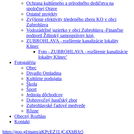
Ochrana kultúrneho a prírodného dedičstva na
spoločnej Orave
Ostatné projekty
Zvýšenie efektivity triedeného zberu KO v obci
Zubrohlava
Vodozádržné jazierko v obci Zubrohlava -Finančne
podporil Žilinský samosprávny kraj.
ZUBROHLAVA - rozšírenie kanalizácie lokality
Klinec
Foto - ZUBROHLAVA - rozšírenie kanalizácie
lokality Klinec'
Fotogaléria
Obec
Divadlo Omladina
Kultúrne podujatia
Škola
Šport
Jednota dôchodcov
Dobrovoľný hasičský zbor
Zubrohlavské ľadové medvede
Rôzne
Obecný Rozhlas
Kontakt
https://goo.gl/maps/aKPcEZ1LjC4XhBJz5