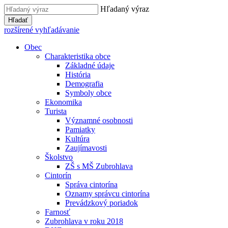
Hľadaný výraz
Hľadať
rozšírené vyhľadávanie
Obec
Charakteristika obce
Základné údaje
História
Demografia
Symboly obce
Ekonomika
Turista
Významné osobnosti
Pamiatky
Kultúra
Zaujímavosti
Školstvo
ZŠ s MŠ Zubrohlava
Cintorín
Správa cintorína
Oznamy správcu cintorína
Prevádzkový poriadok
Farnosť
Zubrohlava v roku 2018