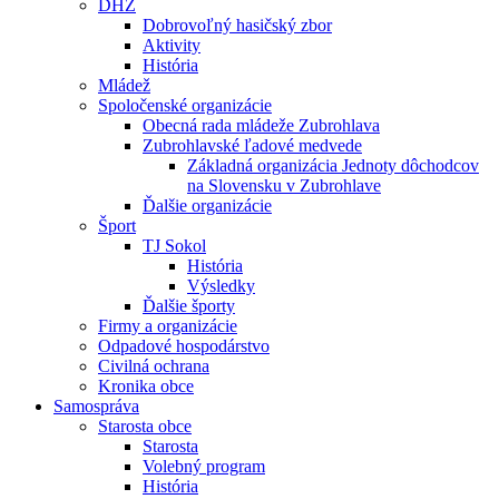
DHZ
Dobrovoľný hasičský zbor
Aktivity
História
Mládež
Spoločenské organizácie
Obecná rada mládeže Zubrohlava
Zubrohlavské ľadové medvede
Základná organizácia Jednoty dôchodcov
na Slovensku v Zubrohlave
Ďalšie organizácie
Šport
TJ Sokol
História
Výsledky
Ďalšie športy
Firmy a organizácie
Odpadové hospodárstvo
Civilná ochrana
Kronika obce
Samospráva
Starosta obce
Starosta
Volebný program
História