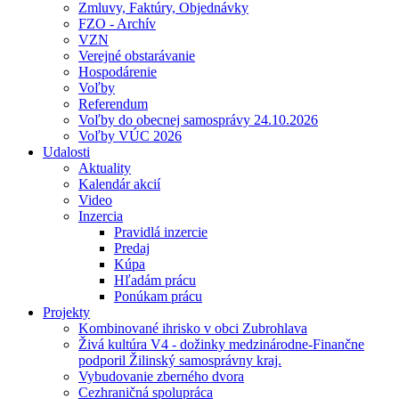
Zmluvy, Faktúry, Objednávky
FZO - Archív
VZN
Verejné obstarávanie
Hospodárenie
Voľby
Referendum
Voľby do obecnej samosprávy 24.10.2026
Voľby VÚC 2026
Udalosti
Aktuality
Kalendár akcií
Video
Inzercia
Pravidlá inzercie
Predaj
Kúpa
Hľadám prácu
Ponúkam prácu
Projekty
Kombinované ihrisko v obci Zubrohlava
Živá kultúra V4 - dožinky medzinárodne-Finančne
podporil Žilinský samosprávny kraj.
Vybudovanie zberného dvora
Cezhraničná spolupráca