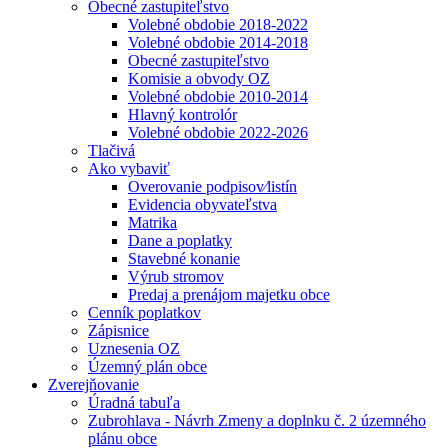
Obecné zastupiteľstvo
Volebné obdobie 2018-2022
Volebné obdobie 2014-2018
Obecné zastupiteľstvo
Komisie a obvody OZ
Volebné obdobie 2010-2014
Hlavný kontrolór
Volebné obdobie 2022-2026
Tlačivá
Ako vybaviť
Overovanie podpisov⁄listín
Evidencia obyvateľstva
Matrika
Dane a poplatky
Stavebné konanie
Výrub stromov
Predaj a prenájom majetku obce
Cenník poplatkov
Zápisnice
Uznesenia OZ
Územný plán obce
Zverejňovanie
Úradná tabuľa
Zubrohlava - Návrh Zmeny a doplnku č. 2 územného
plánu obce