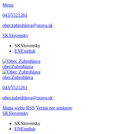
Menu
043/5521261
obeczubrohlava@orava.sk
SK
Slovensky
SK
Slovensky
EN
English
obec
Zubrohlava
obec
Zubrohlava
043/5521261
obeczubrohlava@orava.sk
Mapa webu
RSS
Verzia pre seniorov
SK
Slovensky
SK
Slovensky
EN
English