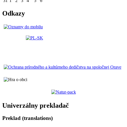
31
1
2
3
4
5
6
Odkazy
Univerzálny prekladač
Preklad (translations)