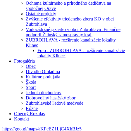
Ochrana kultúrneho a prírodného dedičstva na
spoločnej Orave
Ostatné projekty
Zvýšenie efektivity triedeného zberu KO v obci
Zubrohlava
Vodozádržné jazierko v obci Zubrohlava -Finančne
podporil Žilinský samosprávny kraj.
ZUBROHLAVA - rozšírenie kanalizácie lokality
Klinec
Foto - ZUBROHLAVA - rozšírenie kanalizácie
lokality Klinec'
Fotogaléria
Obec
Divadlo Omladina
Kultúrne podujatia
Škola
Šport
Jednota dôchodcov
Dobrovoľný hasičský zbor
Zubrohlavské ľadové medvede
Rôzne
Obecný Rozhlas
Kontakt
https://goo.gl/maps/aKPcEZ1LjC4XhBJz5