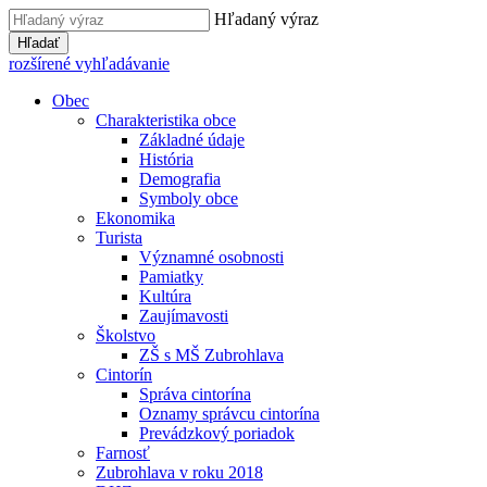
Hľadaný výraz
Hľadať
rozšírené vyhľadávanie
Obec
Charakteristika obce
Základné údaje
História
Demografia
Symboly obce
Ekonomika
Turista
Významné osobnosti
Pamiatky
Kultúra
Zaujímavosti
Školstvo
ZŠ s MŠ Zubrohlava
Cintorín
Správa cintorína
Oznamy správcu cintorína
Prevádzkový poriadok
Farnosť
Zubrohlava v roku 2018