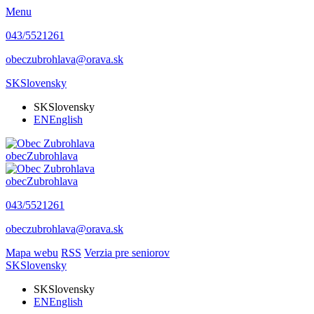
Menu
043/5521261
obeczubrohlava@orava.sk
SK
Slovensky
SK
Slovensky
EN
English
obec
Zubrohlava
obec
Zubrohlava
043/5521261
obeczubrohlava@orava.sk
Mapa webu
RSS
Verzia pre seniorov
SK
Slovensky
SK
Slovensky
EN
English