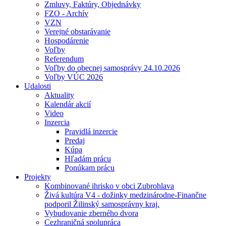
Zmluvy, Faktúry, Objednávky
FZO - Archív
VZN
Verejné obstarávanie
Hospodárenie
Voľby
Referendum
Voľby do obecnej samosprávy 24.10.2026
Voľby VÚC 2026
Udalosti
Aktuality
Kalendár akcií
Video
Inzercia
Pravidlá inzercie
Predaj
Kúpa
Hľadám prácu
Ponúkam prácu
Projekty
Kombinované ihrisko v obci Zubrohlava
Živá kultúra V4 - dožinky medzinárodne-Finančne
podporil Žilinský samosprávny kraj.
Vybudovanie zberného dvora
Cezhraničná spolupráca