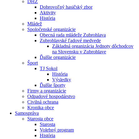
DHZ
Dobrovoľný hasičský zbor
Aktivity
História
Mládež
Spoločenské organizácie
Obecná rada mládeže Zubrohlava
Zubrohlavské ľadové medvede
Základná organizácia Jednoty dôchodcov
na Slovensku v Zubrohlave
Ďalšie organizácie
Šport
TJ Sokol
História
Výsledky
Ďalšie športy
Firmy a organizácie
Odpadové hospodárstvo
Civilná ochrana
Kronika obce
Samospráva
Starosta obce
Starosta
Volebný program
História