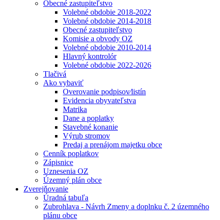
Obecné zastupiteľstvo
Volebné obdobie 2018-2022
Volebné obdobie 2014-2018
Obecné zastupiteľstvo
Komisie a obvody OZ
Volebné obdobie 2010-2014
Hlavný kontrolór
Volebné obdobie 2022-2026
Tlačivá
Ako vybaviť
Overovanie podpisov⁄listín
Evidencia obyvateľstva
Matrika
Dane a poplatky
Stavebné konanie
Výrub stromov
Predaj a prenájom majetku obce
Cenník poplatkov
Zápisnice
Uznesenia OZ
Územný plán obce
Zverejňovanie
Úradná tabuľa
Zubrohlava - Návrh Zmeny a doplnku č. 2 územného
plánu obce