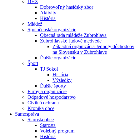
DHZ
Dobrovoľný hasičský zbor
Aktivity
História
Mládež
Spoločenské organizácie
Obecná rada mládeže Zubrohlava
Zubrohlavské ľadové medvede
Základná organizácia Jednoty dôchodcov
na Slovensku v Zubrohlave
Ďalšie organizácie
Šport
TJ Sokol
História
Výsledky
Ďalšie športy
Firmy a organizácie
Odpadové hospodárstvo
Civilná ochrana
Kronika obce
Samospráva
Starosta obce
Starosta
Volebný program
História