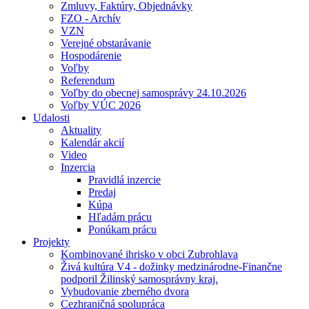
Zmluvy, Faktúry, Objednávky
FZO - Archív
VZN
Verejné obstarávanie
Hospodárenie
Voľby
Referendum
Voľby do obecnej samosprávy 24.10.2026
Voľby VÚC 2026
Udalosti
Aktuality
Kalendár akcií
Video
Inzercia
Pravidlá inzercie
Predaj
Kúpa
Hľadám prácu
Ponúkam prácu
Projekty
Kombinované ihrisko v obci Zubrohlava
Živá kultúra V4 - dožinky medzinárodne-Finančne
podporil Žilinský samosprávny kraj.
Vybudovanie zberného dvora
Cezhraničná spolupráca