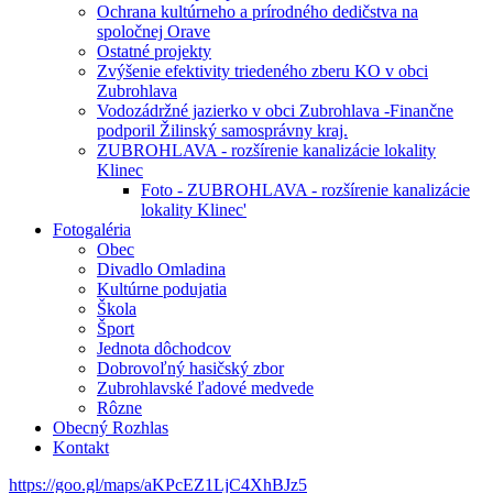
Ochrana kultúrneho a prírodného dedičstva na
spoločnej Orave
Ostatné projekty
Zvýšenie efektivity triedeného zberu KO v obci
Zubrohlava
Vodozádržné jazierko v obci Zubrohlava -Finančne
podporil Žilinský samosprávny kraj.
ZUBROHLAVA - rozšírenie kanalizácie lokality
Klinec
Foto - ZUBROHLAVA - rozšírenie kanalizácie
lokality Klinec'
Fotogaléria
Obec
Divadlo Omladina
Kultúrne podujatia
Škola
Šport
Jednota dôchodcov
Dobrovoľný hasičský zbor
Zubrohlavské ľadové medvede
Rôzne
Obecný Rozhlas
Kontakt
https://goo.gl/maps/aKPcEZ1LjC4XhBJz5