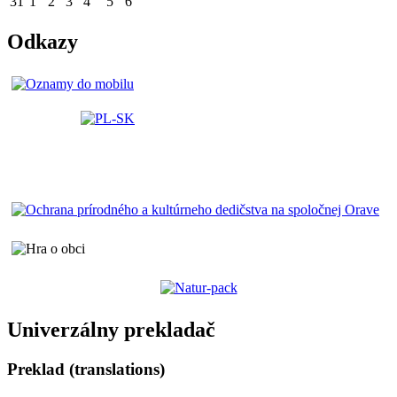
31
1
2
3
4
5
6
Odkazy
Univerzálny prekladač
Preklad (translations)