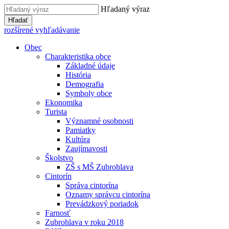
Hľadaný výraz
Hľadať
rozšírené vyhľadávanie
Obec
Charakteristika obce
Základné údaje
História
Demografia
Symboly obce
Ekonomika
Turista
Významné osobnosti
Pamiatky
Kultúra
Zaujímavosti
Školstvo
ZŠ s MŠ Zubrohlava
Cintorín
Správa cintorína
Oznamy správcu cintorína
Prevádzkový poriadok
Farnosť
Zubrohlava v roku 2018