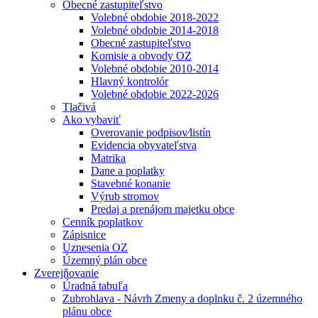
Obecné zastupiteľstvo
Volebné obdobie 2018-2022
Volebné obdobie 2014-2018
Obecné zastupiteľstvo
Komisie a obvody OZ
Volebné obdobie 2010-2014
Hlavný kontrolór
Volebné obdobie 2022-2026
Tlačivá
Ako vybaviť
Overovanie podpisov⁄listín
Evidencia obyvateľstva
Matrika
Dane a poplatky
Stavebné konanie
Výrub stromov
Predaj a prenájom majetku obce
Cenník poplatkov
Zápisnice
Uznesenia OZ
Územný plán obce
Zverejňovanie
Úradná tabuľa
Zubrohlava - Návrh Zmeny a doplnku č. 2 územného
plánu obce