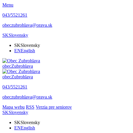
Menu
043/5521261
obeczubrohlava@orava.sk
SK
Slovensky
SK
Slovensky
EN
English
obec
Zubrohlava
obec
Zubrohlava
043/5521261
obeczubrohlava@orava.sk
Mapa webu
RSS
Verzia pre seniorov
SK
Slovensky
SK
Slovensky
EN
English