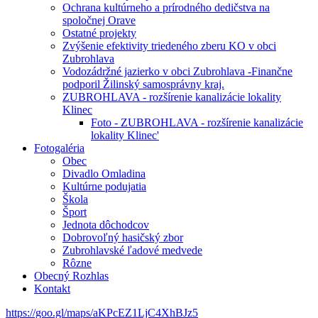
Ochrana kultúrneho a prírodného dedičstva na
spoločnej Orave
Ostatné projekty
Zvýšenie efektivity triedeného zberu KO v obci
Zubrohlava
Vodozádržné jazierko v obci Zubrohlava -Finančne
podporil Žilinský samosprávny kraj.
ZUBROHLAVA - rozšírenie kanalizácie lokality
Klinec
Foto - ZUBROHLAVA - rozšírenie kanalizácie
lokality Klinec'
Fotogaléria
Obec
Divadlo Omladina
Kultúrne podujatia
Škola
Šport
Jednota dôchodcov
Dobrovoľný hasičský zbor
Zubrohlavské ľadové medvede
Rôzne
Obecný Rozhlas
Kontakt
https://goo.gl/maps/aKPcEZ1LjC4XhBJz5