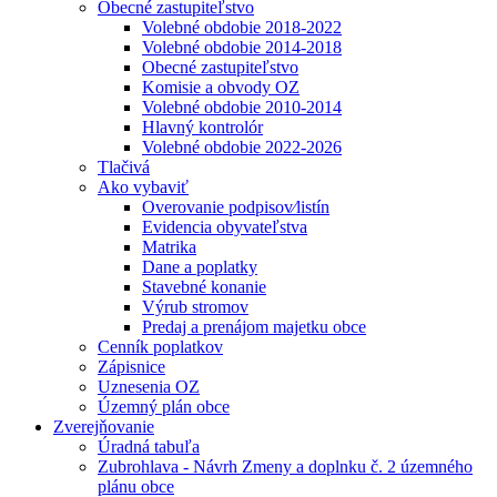
Obecné zastupiteľstvo
Volebné obdobie 2018-2022
Volebné obdobie 2014-2018
Obecné zastupiteľstvo
Komisie a obvody OZ
Volebné obdobie 2010-2014
Hlavný kontrolór
Volebné obdobie 2022-2026
Tlačivá
Ako vybaviť
Overovanie podpisov⁄listín
Evidencia obyvateľstva
Matrika
Dane a poplatky
Stavebné konanie
Výrub stromov
Predaj a prenájom majetku obce
Cenník poplatkov
Zápisnice
Uznesenia OZ
Územný plán obce
Zverejňovanie
Úradná tabuľa
Zubrohlava - Návrh Zmeny a doplnku č. 2 územného
plánu obce