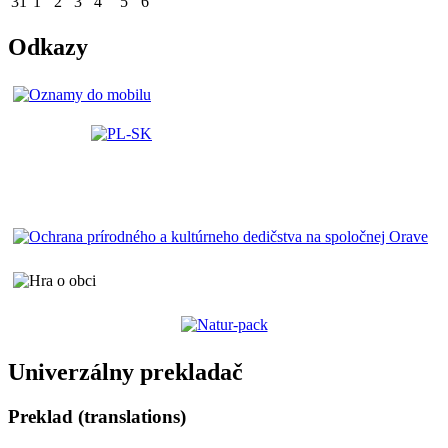
31
1
2
3
4
5
6
Odkazy
Univerzálny prekladač
Preklad (translations)