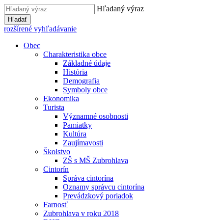
Hľadaný výraz
Hľadať
rozšírené vyhľadávanie
Obec
Charakteristika obce
Základné údaje
História
Demografia
Symboly obce
Ekonomika
Turista
Významné osobnosti
Pamiatky
Kultúra
Zaujímavosti
Školstvo
ZŠ s MŠ Zubrohlava
Cintorín
Správa cintorína
Oznamy správcu cintorína
Prevádzkový poriadok
Farnosť
Zubrohlava v roku 2018