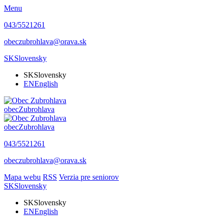
Menu
043/5521261
obeczubrohlava@orava.sk
SK
Slovensky
SK
Slovensky
EN
English
obec
Zubrohlava
obec
Zubrohlava
043/5521261
obeczubrohlava@orava.sk
Mapa webu
RSS
Verzia pre seniorov
SK
Slovensky
SK
Slovensky
EN
English