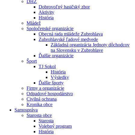
DHZ
Dobrovoľný hasičský zbor
Aktivity
História
Mládež
Spoločenské organizácie
Obecná rada mládeže Zubrohlava
Zubrohlavské ľadové medvede
Základná organizácia Jednoty dôchodcov
na Slovensku v Zubrohlave
Ďalšie organizácie
Šport
TJ Sokol
História
Výsledky
Ďalšie športy
Firmy a organizácie
Odpadové hospodárstvo
Civilná ochrana
Kronika obce
Samospráva
Starosta obce
Starosta
Volebný program
História