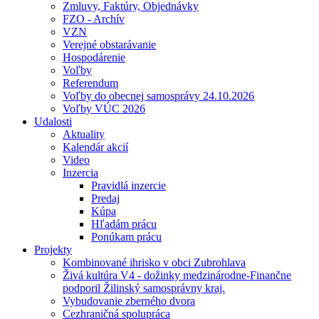
Zmluvy, Faktúry, Objednávky
FZO - Archív
VZN
Verejné obstarávanie
Hospodárenie
Voľby
Referendum
Voľby do obecnej samosprávy 24.10.2026
Voľby VÚC 2026
Udalosti
Aktuality
Kalendár akcií
Video
Inzercia
Pravidlá inzercie
Predaj
Kúpa
Hľadám prácu
Ponúkam prácu
Projekty
Kombinované ihrisko v obci Zubrohlava
Živá kultúra V4 - dožinky medzinárodne-Finančne
podporil Žilinský samosprávny kraj.
Vybudovanie zberného dvora
Cezhraničná spolupráca