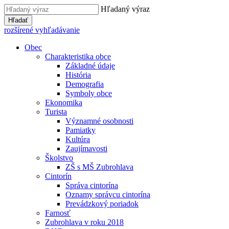
Hľadaný výraz
Hľadať
rozšírené vyhľadávanie
Obec
Charakteristika obce
Základné údaje
História
Demografia
Symboly obce
Ekonomika
Turista
Významné osobnosti
Pamiatky
Kultúra
Zaujímavosti
Školstvo
ZŠ s MŠ Zubrohlava
Cintorín
Správa cintorína
Oznamy správcu cintorína
Prevádzkový poriadok
Farnosť
Zubrohlava v roku 2018