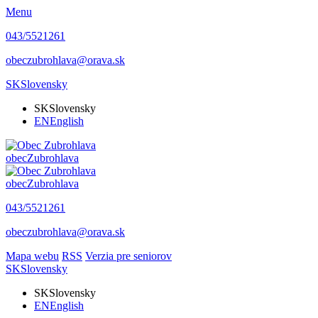
Menu
043/5521261
obeczubrohlava@orava.sk
SK
Slovensky
SK
Slovensky
EN
English
obec
Zubrohlava
obec
Zubrohlava
043/5521261
obeczubrohlava@orava.sk
Mapa webu
RSS
Verzia pre seniorov
SK
Slovensky
SK
Slovensky
EN
English