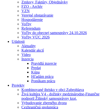
Zmluvy, Faktúry, Objednávky
FZO - Archív
VZN
Verejné obstarávanie
Hospodárenie
Voľby
Referendum
Voľby do obecnej samosprávy 24.10.2026
Voľby VÚC 2026
Udalosti
Aktuality
Kalendár akcií
Video
Inzercia
Pravidlá inzercie
Predaj
Kúpa
Hľadám prácu
Ponúkam prácu
Projekty
Kombinované ihrisko v obci Zubrohlava
Živá kultúra V4 - dožinky medzinárodne-Finančne
podporil Žilinský samosprávny kraj.
Vybudovanie zberného dvora
Cezhraničná spolupráca