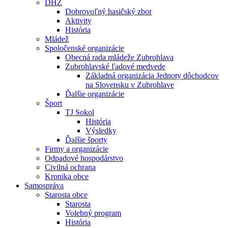
DHZ
Dobrovoľný hasičský zbor
Aktivity
História
Mládež
Spoločenské organizácie
Obecná rada mládeže Zubrohlava
Zubrohlavské ľadové medvede
Základná organizácia Jednoty dôchodcov
na Slovensku v Zubrohlave
Ďalšie organizácie
Šport
TJ Sokol
História
Výsledky
Ďalšie športy
Firmy a organizácie
Odpadové hospodárstvo
Civilná ochrana
Kronika obce
Samospráva
Starosta obce
Starosta
Volebný program
História