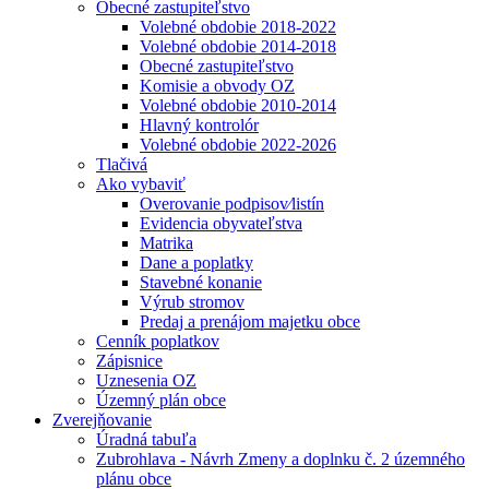
Obecné zastupiteľstvo
Volebné obdobie 2018-2022
Volebné obdobie 2014-2018
Obecné zastupiteľstvo
Komisie a obvody OZ
Volebné obdobie 2010-2014
Hlavný kontrolór
Volebné obdobie 2022-2026
Tlačivá
Ako vybaviť
Overovanie podpisov⁄listín
Evidencia obyvateľstva
Matrika
Dane a poplatky
Stavebné konanie
Výrub stromov
Predaj a prenájom majetku obce
Cenník poplatkov
Zápisnice
Uznesenia OZ
Územný plán obce
Zverejňovanie
Úradná tabuľa
Zubrohlava - Návrh Zmeny a doplnku č. 2 územného
plánu obce