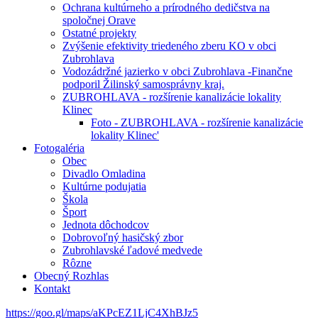
Ochrana kultúrneho a prírodného dedičstva na
spoločnej Orave
Ostatné projekty
Zvýšenie efektivity triedeného zberu KO v obci
Zubrohlava
Vodozádržné jazierko v obci Zubrohlava -Finančne
podporil Žilinský samosprávny kraj.
ZUBROHLAVA - rozšírenie kanalizácie lokality
Klinec
Foto - ZUBROHLAVA - rozšírenie kanalizácie
lokality Klinec'
Fotogaléria
Obec
Divadlo Omladina
Kultúrne podujatia
Škola
Šport
Jednota dôchodcov
Dobrovoľný hasičský zbor
Zubrohlavské ľadové medvede
Rôzne
Obecný Rozhlas
Kontakt
https://goo.gl/maps/aKPcEZ1LjC4XhBJz5