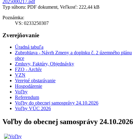
2025000217.pdf
Typ súboru: PDF dokument, Veľkosť: 222,44 kB
Poznámka:
VS: 0233250307
Zverejňovanie
Úradná tabuľa
Zubrohlava - Návrh Zmeny a doplnku č. 2 územného plánu
obce
Zmluvy, Faktúry, Objednávky
FZO - Archív
VZN
Verejné obstarávanie
Hospodárenie
Voľby
Referendum
Voľby do obecnej samosprávy 24.10.2026
Voľby VÚC 2026
Voľby do obecnej samosprávy 24.10.2026