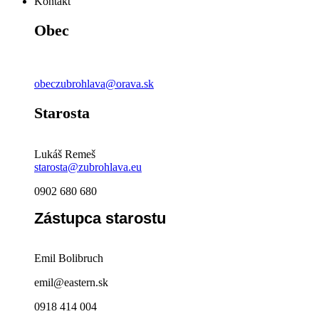
Kontakt
Obec
obeczubrohlava@orava.sk
Starosta
Lukáš Remeš
starosta@zubrohlava.eu
0902 680 680
Zástupca starostu
Emil Bolibruch
emil@eastern.sk
0918 414 004