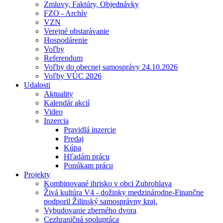
Zmluvy, Faktúry, Objednávky
FZO - Archív
VZN
Verejné obstarávanie
Hospodárenie
Voľby
Referendum
Voľby do obecnej samosprávy 24.10.2026
Voľby VÚC 2026
Udalosti
Aktuality
Kalendár akcií
Video
Inzercia
Pravidlá inzercie
Predaj
Kúpa
Hľadám prácu
Ponúkam prácu
Projekty
Kombinované ihrisko v obci Zubrohlava
Živá kultúra V4 - dožinky medzinárodne-Finančne
podporil Žilinský samosprávny kraj.
Vybudovanie zberného dvora
Cezhraničná spolupráca