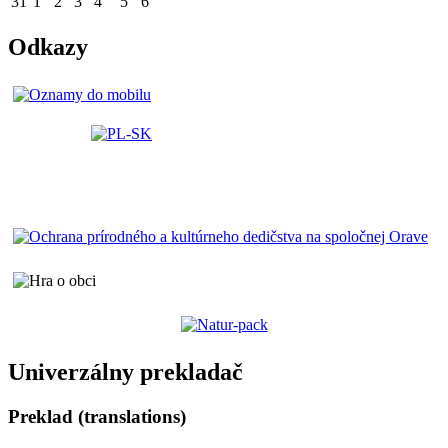
31
1
2
3
4
5
6
Odkazy
Univerzálny prekladač
Preklad (translations)