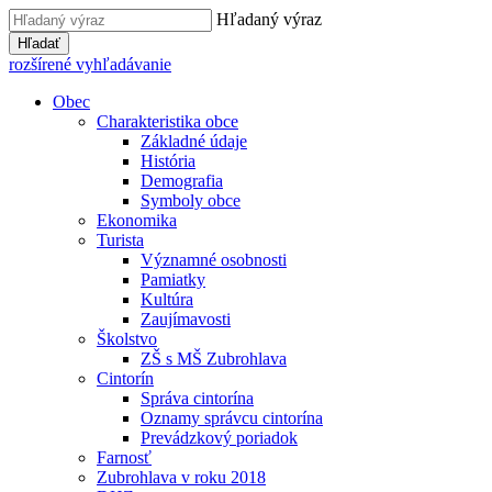
Hľadaný výraz
Hľadať
rozšírené vyhľadávanie
Obec
Charakteristika obce
Základné údaje
História
Demografia
Symboly obce
Ekonomika
Turista
Významné osobnosti
Pamiatky
Kultúra
Zaujímavosti
Školstvo
ZŠ s MŠ Zubrohlava
Cintorín
Správa cintorína
Oznamy správcu cintorína
Prevádzkový poriadok
Farnosť
Zubrohlava v roku 2018