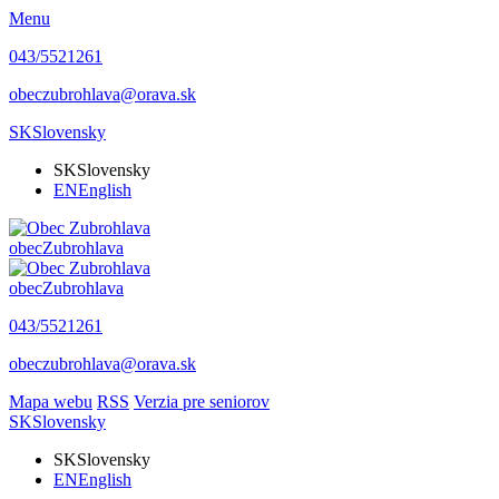
Menu
043/5521261
obeczubrohlava@orava.sk
SK
Slovensky
SK
Slovensky
EN
English
obec
Zubrohlava
obec
Zubrohlava
043/5521261
obeczubrohlava@orava.sk
Mapa webu
RSS
Verzia pre seniorov
SK
Slovensky
SK
Slovensky
EN
English