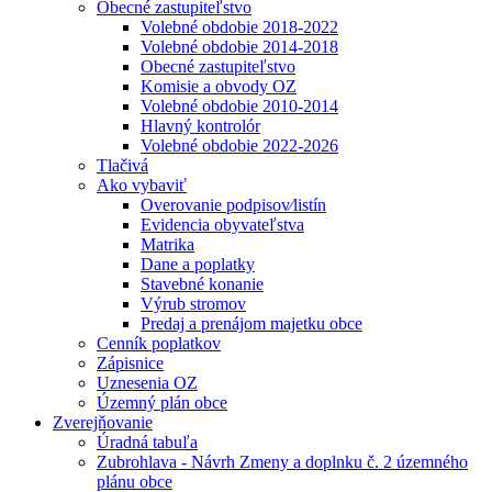
Obecné zastupiteľstvo
Volebné obdobie 2018-2022
Volebné obdobie 2014-2018
Obecné zastupiteľstvo
Komisie a obvody OZ
Volebné obdobie 2010-2014
Hlavný kontrolór
Volebné obdobie 2022-2026
Tlačivá
Ako vybaviť
Overovanie podpisov⁄listín
Evidencia obyvateľstva
Matrika
Dane a poplatky
Stavebné konanie
Výrub stromov
Predaj a prenájom majetku obce
Cenník poplatkov
Zápisnice
Uznesenia OZ
Územný plán obce
Zverejňovanie
Úradná tabuľa
Zubrohlava - Návrh Zmeny a doplnku č. 2 územného
plánu obce