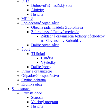
DHZ
Dobrovoľný hasičský zbor
Aktivity
História
Mládež
Spoločenské organizácie
Obecná rada mládeže Zubrohlava
Zubrohlavské ľadové medvede
Základná organizácia Jednoty dôchodcov
na Slovensku v Zubrohlave
Ďalšie organizácie
Šport
TJ Sokol
História
Výsledky
Ďalšie športy
Firmy a organizácie
Odpadové hospodárstvo
Civilná ochrana
Kronika obce
Samospráva
Starosta obce
Starosta
Volebný program
História