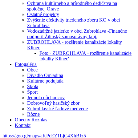
Ochrana kultúrneho a prírodného dedičstva na
spoločnej Orave
Ostatné projekty
Zvýšenie efektivity triedeného zberu KO v obci
Zubrohlava
Vodozádržné jazierko v obci Zubrohlava -Finančne
podporil Žilinský samosprávny kraj.
ZUBROHLAVA - rozšírenie kanalizácie lokality
Klinec
Foto - ZUBROHLAVA - rozšírenie kanalizácie
lokality Klinec'
Fotogaléria
Obec
Divadlo Omladina
Kultúrne podujatia
Škola
Šport
Jednota dôchodcov
Dobrovoľný hasičský zbor
Zubrohlavské ľadové medvede
Rôzne
Obecný Rozhlas
Kontakt
https://goo.gl/maps/aKPcEZ1LjC4XhBJz5