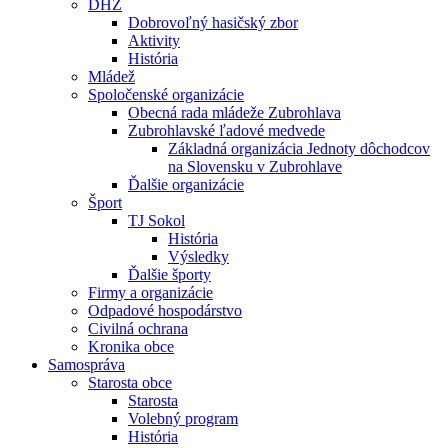
DHZ
Dobrovoľný hasičský zbor
Aktivity
História
Mládež
Spoločenské organizácie
Obecná rada mládeže Zubrohlava
Zubrohlavské ľadové medvede
Základná organizácia Jednoty dôchodcov
na Slovensku v Zubrohlave
Ďalšie organizácie
Šport
TJ Sokol
História
Výsledky
Ďalšie športy
Firmy a organizácie
Odpadové hospodárstvo
Civilná ochrana
Kronika obce
Samospráva
Starosta obce
Starosta
Volebný program
História