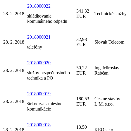
2018000022
341,32
28. 2. 2018
Technické služby
skládkovanie
EUR
komunálneho odpadu
2018000021
32,98
28. 2. 2018
Slovak Telecom
EUR
telefóny
2018000020
50,22
Ing. Miroslav
28. 2. 2018
služby bezpečnostného
EUR
Rabčan
technika a PO
2018000019
180,53
Cestné stavby
28. 2. 2018
štrkodrva - miestne
EUR
L.M. s.r.o.
komunikácie
2018000018
13,50
28. 2. 2018
KEO,s.r.o.