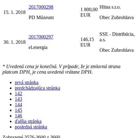
2017000298
Hlina s.r.o.
1 800,00
15. 1. 2018
EUR
PD Múzeum
Obec Zubrohlava
SSE - Distribúcia,
2017000297
146,15
a.s.
30. 1. 2018
EUR
el.energia
Obec Zubrohlava
* Uvedená cena je konečná. V prípade, že je zmluvná strana
platcom DPH, je cena uvedená vrátane DPH.
prvá stránka
predchádzajúca stránka
142
143
144
145
146
ďalšia stránka
posledná stránka
Zobrazené
3576
-
3600
z 3660