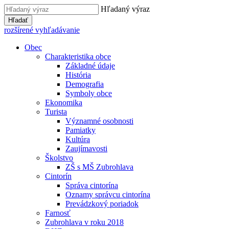
Hľadaný výraz
Hľadať
rozšírené vyhľadávanie
Obec
Charakteristika obce
Základné údaje
História
Demografia
Symboly obce
Ekonomika
Turista
Významné osobnosti
Pamiatky
Kultúra
Zaujímavosti
Školstvo
ZŠ s MŠ Zubrohlava
Cintorín
Správa cintorína
Oznamy správcu cintorína
Prevádzkový poriadok
Farnosť
Zubrohlava v roku 2018