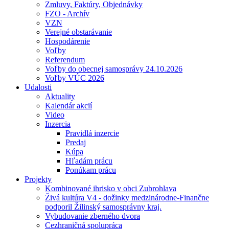
Zmluvy, Faktúry, Objednávky
FZO - Archív
VZN
Verejné obstarávanie
Hospodárenie
Voľby
Referendum
Voľby do obecnej samosprávy 24.10.2026
Voľby VÚC 2026
Udalosti
Aktuality
Kalendár akcií
Video
Inzercia
Pravidlá inzercie
Predaj
Kúpa
Hľadám prácu
Ponúkam prácu
Projekty
Kombinované ihrisko v obci Zubrohlava
Živá kultúra V4 - dožinky medzinárodne-Finančne
podporil Žilinský samosprávny kraj.
Vybudovanie zberného dvora
Cezhraničná spolupráca