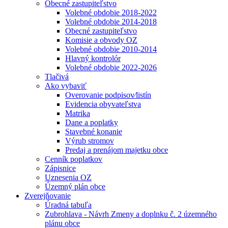
Obecné zastupiteľstvo
Volebné obdobie 2018-2022
Volebné obdobie 2014-2018
Obecné zastupiteľstvo
Komisie a obvody OZ
Volebné obdobie 2010-2014
Hlavný kontrolór
Volebné obdobie 2022-2026
Tlačivá
Ako vybaviť
Overovanie podpisov⁄listín
Evidencia obyvateľstva
Matrika
Dane a poplatky
Stavebné konanie
Výrub stromov
Predaj a prenájom majetku obce
Cenník poplatkov
Zápisnice
Uznesenia OZ
Územný plán obce
Zverejňovanie
Úradná tabuľa
Zubrohlava - Návrh Zmeny a doplnku č. 2 územného
plánu obce