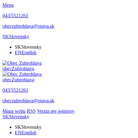
Menu
043/5521261
obeczubrohlava@orava.sk
SK
Slovensky
SK
Slovensky
EN
English
obec
Zubrohlava
obec
Zubrohlava
043/5521261
obeczubrohlava@orava.sk
Mapa webu
RSS
Verzia pre seniorov
SK
Slovensky
SK
Slovensky
EN
English