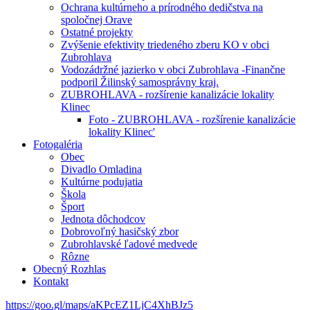
Ochrana kultúrneho a prírodného dedičstva na
spoločnej Orave
Ostatné projekty
Zvýšenie efektivity triedeného zberu KO v obci
Zubrohlava
Vodozádržné jazierko v obci Zubrohlava -Finančne
podporil Žilinský samosprávny kraj.
ZUBROHLAVA - rozšírenie kanalizácie lokality
Klinec
Foto - ZUBROHLAVA - rozšírenie kanalizácie
lokality Klinec'
Fotogaléria
Obec
Divadlo Omladina
Kultúrne podujatia
Škola
Šport
Jednota dôchodcov
Dobrovoľný hasičský zbor
Zubrohlavské ľadové medvede
Rôzne
Obecný Rozhlas
Kontakt
https://goo.gl/maps/aKPcEZ1LjC4XhBJz5