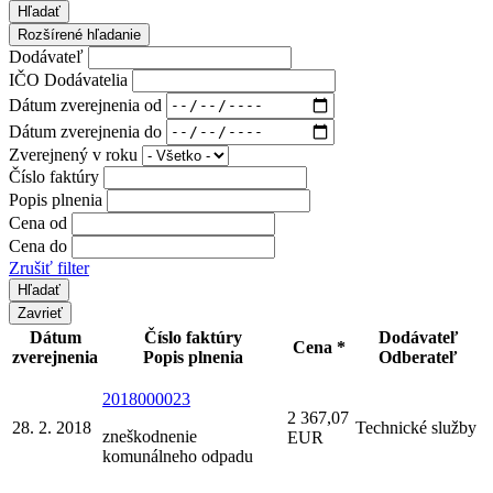
Hľadať
Rozšírené hľadanie
Dodávateľ
IČO Dodávatelia
Dátum zverejnenia od
Dátum zverejnenia do
Zverejnený v roku
Číslo faktúry
Popis plnenia
Cena od
Cena do
Zrušiť filter
Zavrieť
Dátum
Číslo faktúry
Dodávateľ
Cena *
zverejnenia
Popis plnenia
Odberateľ
2018000023
2 367,07
28. 2. 2018
Technické služby
zneškodnenie
EUR
komunálneho odpadu