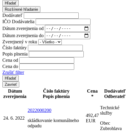
Hľadať
Rozšírené hľadanie
Dodávateľ
IČO Dodávatelia
Dátum zverejnenia od
Dátum zverejnenia do
Zverejnený v roku
Číslo faktúry
Popis plnenia
Cena od
Cena do
Zrušiť filter
Zavrieť
Dátum
Číslo faktúry
Cena
Dodávateľ
zverejnenia
Popis plnenia
*
Odberateľ
Technické
2022000200
služby
492,47
24. 6. 2022
skládkovanie komunálneho
EUR
Obec
odpadu
Zubrohlava