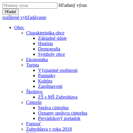
Hľadaný výraz
Hľadať
rozšírené vyhľadávanie
Obec
Charakteristika obce
Základné údaje
História
Demografia
Symboly obce
Ekonomika
Turista
Významné osobnosti
Pamiatky
Kultúra
Zaujímavosti
Školstvo
ZŠ s MŠ Zubrohlava
Cintorín
Správa cintorína
Oznamy správcu cintorína
Prevádzkový poriadok
Farnosť
Zubrohlava v roku 2018