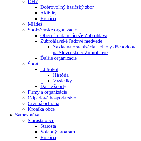
DHZ
Dobrovoľný hasičský zbor
Aktivity
História
Mládež
Spoločenské organizácie
Obecná rada mládeže Zubrohlava
Zubrohlavské ľadové medvede
Základná organizácia Jednoty dôchodcov
na Slovensku v Zubrohlave
Ďalšie organizácie
Šport
TJ Sokol
História
Výsledky
Ďalšie športy
Firmy a organizácie
Odpadové hospodárstvo
Civilná ochrana
Kronika obce
Samospráva
Starosta obce
Starosta
Volebný program
História