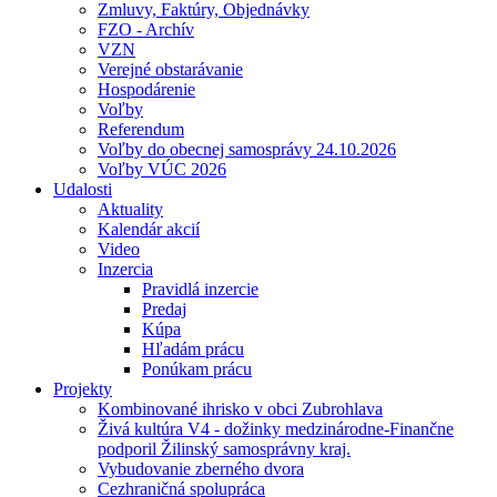
Zmluvy, Faktúry, Objednávky
FZO - Archív
VZN
Verejné obstarávanie
Hospodárenie
Voľby
Referendum
Voľby do obecnej samosprávy 24.10.2026
Voľby VÚC 2026
Udalosti
Aktuality
Kalendár akcií
Video
Inzercia
Pravidlá inzercie
Predaj
Kúpa
Hľadám prácu
Ponúkam prácu
Projekty
Kombinované ihrisko v obci Zubrohlava
Živá kultúra V4 - dožinky medzinárodne-Finančne
podporil Žilinský samosprávny kraj.
Vybudovanie zberného dvora
Cezhraničná spolupráca