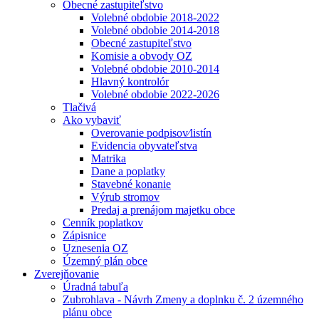
Obecné zastupiteľstvo
Volebné obdobie 2018-2022
Volebné obdobie 2014-2018
Obecné zastupiteľstvo
Komisie a obvody OZ
Volebné obdobie 2010-2014
Hlavný kontrolór
Volebné obdobie 2022-2026
Tlačivá
Ako vybaviť
Overovanie podpisov⁄listín
Evidencia obyvateľstva
Matrika
Dane a poplatky
Stavebné konanie
Výrub stromov
Predaj a prenájom majetku obce
Cenník poplatkov
Zápisnice
Uznesenia OZ
Územný plán obce
Zverejňovanie
Úradná tabuľa
Zubrohlava - Návrh Zmeny a doplnku č. 2 územného
plánu obce