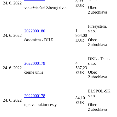
8,09
24. 6. 2022
EUR
voda+stočné Zberný dvor
Obec
Zubrohlava
Firesystem,
1
2022000180
s.r.o.
24. 6. 2022
954,00
časomiera - DHZ
Obec
EUR
Zubrohlava
DKL - Trans.
4
2022000179
s.r.o.
24. 6. 2022
587,23
čierne uhlie
Obec
EUR
Zubrohlava
ELSPOL-SK,
2022000178
s.r.o.
84,10
24. 6. 2022
EUR
oprava traktor cesty
Obec
Zubrohlava