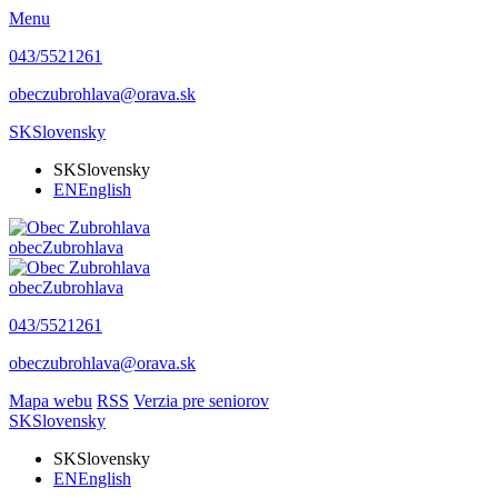
Menu
043/5521261
obeczubrohlava@orava.sk
SK
Slovensky
SK
Slovensky
EN
English
obec
Zubrohlava
obec
Zubrohlava
043/5521261
obeczubrohlava@orava.sk
Mapa webu
RSS
Verzia pre seniorov
SK
Slovensky
SK
Slovensky
EN
English