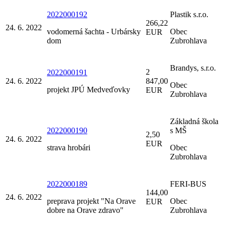
2022000192
Plastik s.r.o.
266,22
24. 6. 2022
vodomerná šachta - Urbársky
Obec
EUR
dom
Zubrohlava
Brandys, s.r.o.
2
2022000191
24. 6. 2022
847,00
Obec
projekt JPÚ Medveďovky
EUR
Zubrohlava
Základná škola
2022000190
s MŠ
2,50
24. 6. 2022
EUR
strava hrobári
Obec
Zubrohlava
2022000189
FERI-BUS
144,00
24. 6. 2022
preprava projekt "Na Orave
Obec
EUR
dobre na Orave zdravo"
Zubrohlava