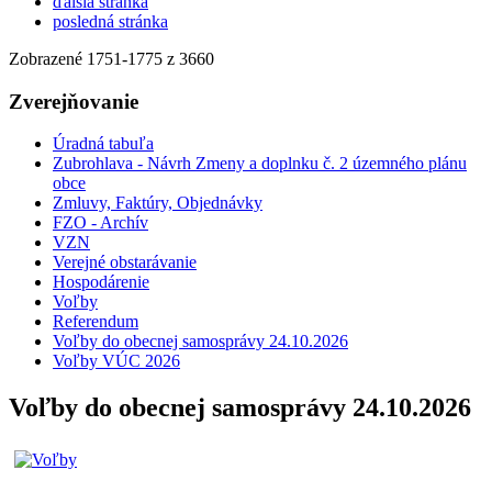
ďalšia stránka
posledná stránka
Zobrazené
1751
-
1775
z 3660
Zverejňovanie
Úradná tabuľa
Zubrohlava - Návrh Zmeny a doplnku č. 2 územného plánu
obce
Zmluvy, Faktúry, Objednávky
FZO - Archív
VZN
Verejné obstarávanie
Hospodárenie
Voľby
Referendum
Voľby do obecnej samosprávy 24.10.2026
Voľby VÚC 2026
Voľby do obecnej samosprávy 24.10.2026