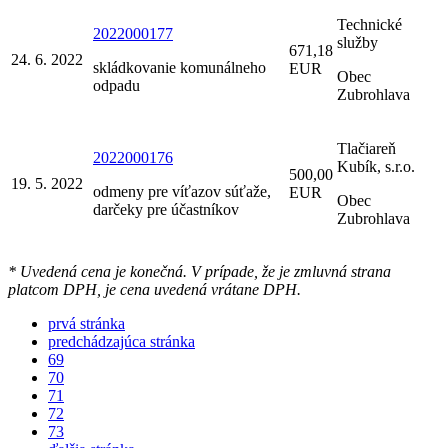
Technické
2022000177
služby
671,18
24. 6. 2022
skládkovanie komunálneho
EUR
Obec
odpadu
Zubrohlava
Tlačiareň
2022000176
Kubík, s.r.o.
500,00
19. 5. 2022
odmeny pre víťazov súťaže,
EUR
Obec
darčeky pre účastníkov
Zubrohlava
* Uvedená cena je konečná. V prípade, že je zmluvná strana
platcom DPH, je cena uvedená vrátane DPH.
prvá stránka
predchádzajúca stránka
69
70
71
72
73