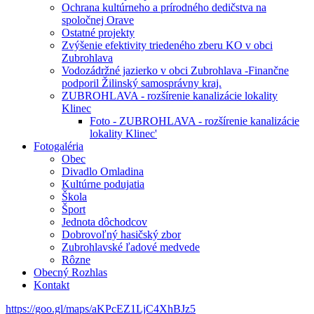
Ochrana kultúrneho a prírodného dedičstva na
spoločnej Orave
Ostatné projekty
Zvýšenie efektivity triedeného zberu KO v obci
Zubrohlava
Vodozádržné jazierko v obci Zubrohlava -Finančne
podporil Žilinský samosprávny kraj.
ZUBROHLAVA - rozšírenie kanalizácie lokality
Klinec
Foto - ZUBROHLAVA - rozšírenie kanalizácie
lokality Klinec'
Fotogaléria
Obec
Divadlo Omladina
Kultúrne podujatia
Škola
Šport
Jednota dôchodcov
Dobrovoľný hasičský zbor
Zubrohlavské ľadové medvede
Rôzne
Obecný Rozhlas
Kontakt
https://goo.gl/maps/aKPcEZ1LjC4XhBJz5