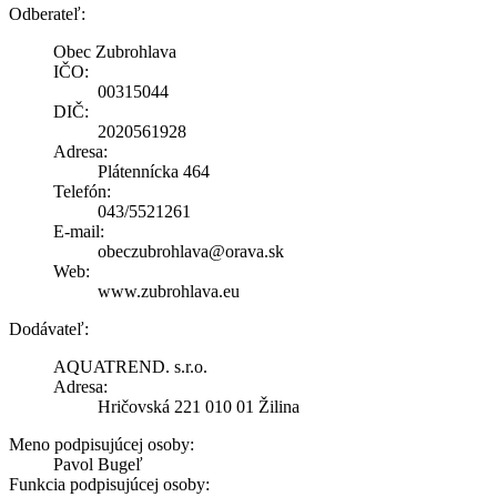
Odberateľ:
Obec Zubrohlava
IČO:
00315044
DIČ:
2020561928
Adresa:
Plátennícka 464
Telefón:
043/5521261
E-mail:
obeczubrohlava@orava.sk
Web:
www.zubrohlava.eu
Dodávateľ:
AQUATREND. s.r.o.
Adresa:
Hričovská 221 010 01 Žilina
Meno podpisujúcej osoby:
Pavol Bugeľ
Funkcia podpisujúcej osoby: