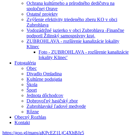
Ochrana kultúrneho a prírodného dedičstva na
spoločnej Orave
Ostatné projekty
Zvýšenie efektivity triedeného zberu KO v obci
Zubrohlava
Vodozádržné jazierko v obci Zubrohlava -Finančne
podporil Žilinský samosprávny kraj.
ZUBROHLAVA - rozšírenie kanalizácie lokality
Klinec
Foto - ZUBROHLAVA - rozšírenie kanalizácie
lokality Klinec'
Fotogaléria
Obec
Divadlo Omladina
Kultúrne podujatia
Škola
Šport
Jednota dôchodcov
Dobrovoľný hasičský zbor
Zubrohlavské ľadové medvede
Rôzne
Obecný Rozhlas
Kontakt
https://goo.gl/maps/aKPcEZ1LjC4XhBJz5