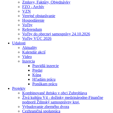
Zmluvy, Faktúry, Objednávky
FZO - Archív
VZN
Verejné obstarávanie
Hospodárenie
Voľby
Referendum
Voľby do obecnej samosprávy 24.10.2026
Voľby VÚC 2026
Udalosti
Aktuality
Kalendár akcií
Video
Inzercia
Pravidlá inzercie
Predaj
Kúpa
Hľadám prácu
Ponúkam prácu
Projekty
Kombinované ihrisko v obci Zubrohlava
Živá kultúra V4 - dožinky medzinárodne-Finančne
podporil Žilinský samosprávny kraj.
Vybudovanie zberného dvora
Cezhraničná spolupráca