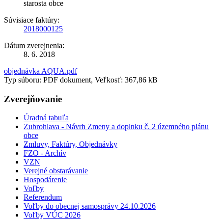
starosta obce
Súvisiace faktúry:
2018000125
Dátum zverejnenia:
8. 6. 2018
objednávka AQUA.pdf
Typ súboru: PDF dokument, Veľkosť: 367,86 kB
Zverejňovanie
Úradná tabuľa
Zubrohlava - Návrh Zmeny a doplnku č. 2 územného plánu
obce
Zmluvy, Faktúry, Objednávky
FZO - Archív
VZN
Verejné obstarávanie
Hospodárenie
Voľby
Referendum
Voľby do obecnej samosprávy 24.10.2026
Voľby VÚC 2026