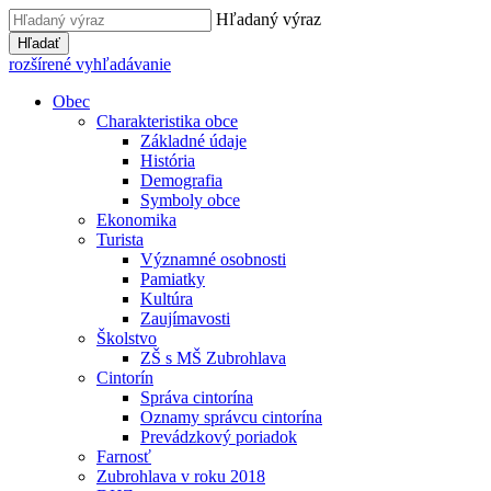
Hľadaný výraz
Hľadať
rozšírené vyhľadávanie
Obec
Charakteristika obce
Základné údaje
História
Demografia
Symboly obce
Ekonomika
Turista
Významné osobnosti
Pamiatky
Kultúra
Zaujímavosti
Školstvo
ZŠ s MŠ Zubrohlava
Cintorín
Správa cintorína
Oznamy správcu cintorína
Prevádzkový poriadok
Farnosť
Zubrohlava v roku 2018