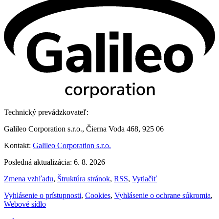
Technický prevádzkovateľ:
Galileo Corporation s.r.o., Čierna Voda 468, 925 06
Kontakt:
Galileo Corporation s.r.o.
Posledná aktualizácia: 6. 8. 2026
Zmena vzhľadu
,
Štruktúra stránok
,
RSS
,
Vytlačiť
Vyhlásenie o prístupnosti
,
Cookies
,
Vyhlásenie o ochrane súkromia
,
Webové sídlo