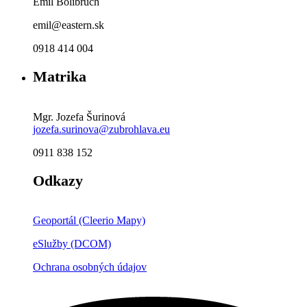
Emil Bolibruch
emil@eastern.sk
0918 414 004
Matrika
Mgr. Jozefa Šurinová
jozefa.surinova@zubrohlava.eu
0911 838 152
Odkazy
Geoportál (Cleerio Mapy)
eSlužby (DCOM)
Ochrana osobných údajov