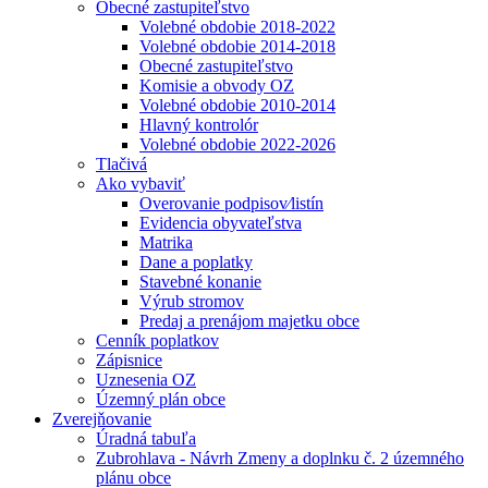
Obecné zastupiteľstvo
Volebné obdobie 2018-2022
Volebné obdobie 2014-2018
Obecné zastupiteľstvo
Komisie a obvody OZ
Volebné obdobie 2010-2014
Hlavný kontrolór
Volebné obdobie 2022-2026
Tlačivá
Ako vybaviť
Overovanie podpisov⁄listín
Evidencia obyvateľstva
Matrika
Dane a poplatky
Stavebné konanie
Výrub stromov
Predaj a prenájom majetku obce
Cenník poplatkov
Zápisnice
Uznesenia OZ
Územný plán obce
Zverejňovanie
Úradná tabuľa
Zubrohlava - Návrh Zmeny a doplnku č. 2 územného
plánu obce