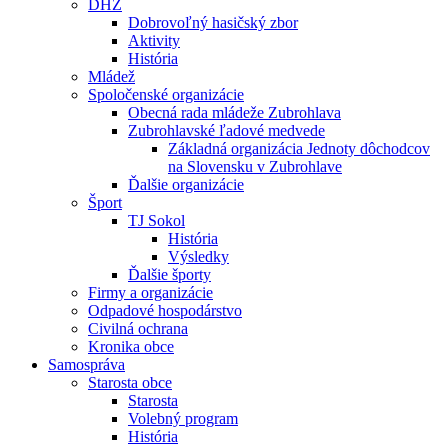
DHZ
Dobrovoľný hasičský zbor
Aktivity
História
Mládež
Spoločenské organizácie
Obecná rada mládeže Zubrohlava
Zubrohlavské ľadové medvede
Základná organizácia Jednoty dôchodcov
na Slovensku v Zubrohlave
Ďalšie organizácie
Šport
TJ Sokol
História
Výsledky
Ďalšie športy
Firmy a organizácie
Odpadové hospodárstvo
Civilná ochrana
Kronika obce
Samospráva
Starosta obce
Starosta
Volebný program
História