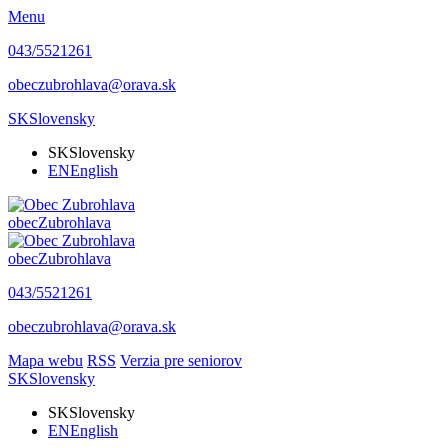
Menu
043/5521261
obeczubrohlava@orava.sk
SK
Slovensky
SK
Slovensky
EN
English
obec
Zubrohlava
obec
Zubrohlava
043/5521261
obeczubrohlava@orava.sk
Mapa webu
RSS
Verzia pre seniorov
SK
Slovensky
SK
Slovensky
EN
English