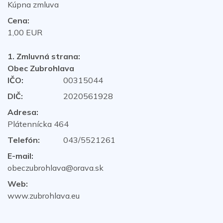
Kúpna zmluva
Cena:
1,00 EUR
1. Zmluvná strana:
Obec Zubrohlava
IČO:
00315044
DIČ:
2020561928
Adresa:
Plátennícka 464
Telefón:
043/5521261
E-mail:
obeczubrohlava@orava.sk
Web:
www.zubrohlava.eu