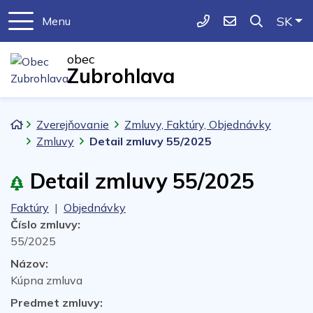
Slo
SK
Menu
043/5521261
obeczubrohlava@
obec
Zubrohlava
Úvodná stránka
Zverejňovanie
Zmluvy, Faktúry, Objednávky
Zmluvy
Detail zmluvy 55/2025
Detail zmluvy 55/2025
Faktúry
|
Objednávky
Číslo zmluvy:
55/2025
Názov:
Kúpna zmluva
Predmet zmluvy: