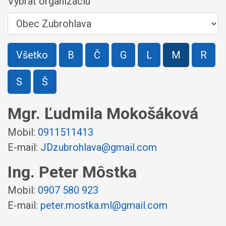
Vybrať organizáciu
Všetko
B
Č
G
L
M
R
S
Š
Mgr. Ľudmila Mokošáková
Mobil:
0911511413
E-mail:
JDzubrohlava@gmail.com
Ing. Peter Môstka
Mobil:
0907 580 923
E-mail:
peter.mostka.ml@gmail.com