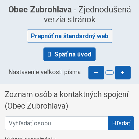
Obec Zubrohlava
- Zjednodušená
verzia stránok
Prepnúť na štandardný web
Späť na úvod
Nastavenie veľkosti písma
—
+
Zoznam osôb a kontaktných spojení
(Obec Zubrohlava)
Vyhľadať osobu
Hľadať