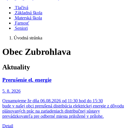
Tlačivá
Základná škola
Materská škola
Farnosť
Seniori
Úvodná stránka
Obec Zubrohlava
Aktuality
Prerušenie el. energie
5. 8.
2026
Oznamujeme že dňa 06.08.2026 od 11:30 hod do 15:30
bude v našej obci prerušená distribúcia elektrickej energie z dôvodu
plánovaných prác na zariadeniach distribučnej sústavy
prevádzkovateľa pre odberné miesta priložené v prílohe.
Detail