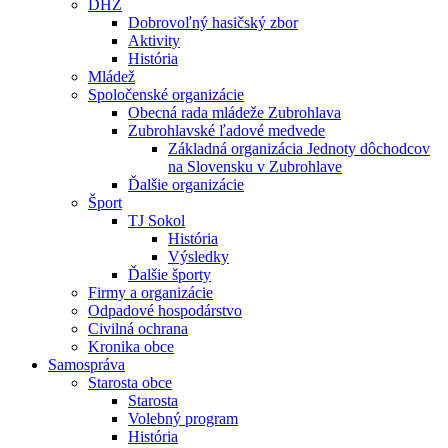
DHZ
Dobrovoľný hasičský zbor
Aktivity
História
Mládež
Spoločenské organizácie
Obecná rada mládeže Zubrohlava
Zubrohlavské ľadové medvede
Základná organizácia Jednoty dôchodcov
na Slovensku v Zubrohlave
Ďalšie organizácie
Šport
TJ Sokol
História
Výsledky
Ďalšie športy
Firmy a organizácie
Odpadové hospodárstvo
Civilná ochrana
Kronika obce
Samospráva
Starosta obce
Starosta
Volebný program
História