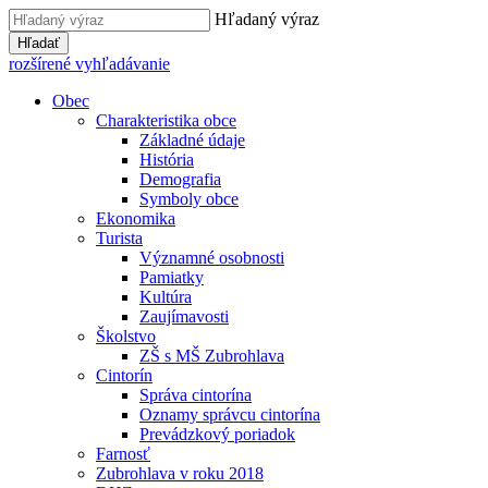
Hľadaný výraz
Hľadať
rozšírené vyhľadávanie
Obec
Charakteristika obce
Základné údaje
História
Demografia
Symboly obce
Ekonomika
Turista
Významné osobnosti
Pamiatky
Kultúra
Zaujímavosti
Školstvo
ZŠ s MŠ Zubrohlava
Cintorín
Správa cintorína
Oznamy správcu cintorína
Prevádzkový poriadok
Farnosť
Zubrohlava v roku 2018