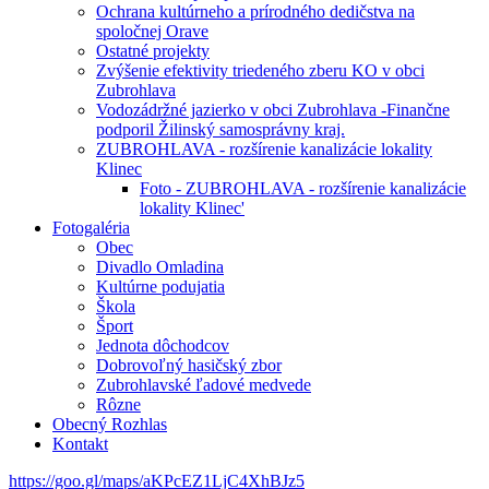
Ochrana kultúrneho a prírodného dedičstva na
spoločnej Orave
Ostatné projekty
Zvýšenie efektivity triedeného zberu KO v obci
Zubrohlava
Vodozádržné jazierko v obci Zubrohlava -Finančne
podporil Žilinský samosprávny kraj.
ZUBROHLAVA - rozšírenie kanalizácie lokality
Klinec
Foto - ZUBROHLAVA - rozšírenie kanalizácie
lokality Klinec'
Fotogaléria
Obec
Divadlo Omladina
Kultúrne podujatia
Škola
Šport
Jednota dôchodcov
Dobrovoľný hasičský zbor
Zubrohlavské ľadové medvede
Rôzne
Obecný Rozhlas
Kontakt
https://goo.gl/maps/aKPcEZ1LjC4XhBJz5