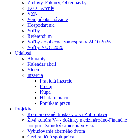
Zmluvy, Faktúry, Objednávky
FZO - Archív
VZN
Verejné obstarávanie
Hospodárenie
Voľby
Referendum
Voľby do obecnej samosprávy 24.10.2026
Voľby VÚC 2026
Udalosti
Aktuality
Kalendár akcií
Video
Inzercia
Pravidlá inzercie
Predaj
Kúpa
Hľadám prácu
Ponúkam prácu
Projekty
Kombinované ihrisko v obci Zubrohlava
Živá kultúra V4 - dožinky medzinárodne-Finančne
podporil Žilinský samosprávny kraj.
Vybudovanie zberného dvora
Cezhraničná spolupráca