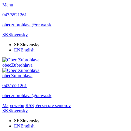
Menu
043/5521261
obeczubrohlava@orava.sk
SK
Slovensky
SK
Slovensky
EN
English
obec
Zubrohlava
obec
Zubrohlava
043/5521261
obeczubrohlava@orava.sk
Mapa webu
RSS
Verzia pre seniorov
SK
Slovensky
SK
Slovensky
EN
English