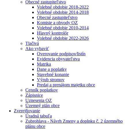
Obecné zastupiteľstvo
Volebné obdobie 2018-2022
Volebné obdobie 2014-2018
Obecné zastupiteľstvo
Komisie a obvody OZ
Volebné obdobie 2010-2014
Hlavný kontrolór
Volebné obdobie 2022-2026
Tlačivá
Ako vybaviť
Overovanie podpisov⁄listín
Evidencia obyvateľstva
Matrika
Dane a poplatky
Stavebné konanie
Výrub stromov
Predaj a prenájom majetku obce
Cenník poplatkov
Zápisnice
Uznesenia OZ
Územný plán obce
Zverejňovanie
Úradná tabuľa
Zubrohlava - Návrh Zmeny a doplnku č. 2 územného
plánu obce