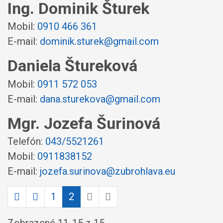
Ing. Dominik Šturek
Mobil:
0910 466 361
E-mail:
dominik.sturek@gmail.com
Daniela Štureková
Mobil:
0911 572 053
E-mail:
dana.sturekova@gmail.com
Mgr. Jozefa Šurinová
Telefón:
043/5521261
Mobil:
0911838152
E-mail:
jozefa.surinova@zubrohlava.eu
1
2