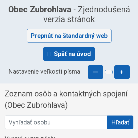
Obec Zubrohlava
- Zjednodušená
verzia stránok
Prepnúť na štandardný web
Späť na úvod
Nastavenie veľkosti písma
—
+
Zoznam osôb a kontaktných spojení
(Obec Zubrohlava)
Vyhľadať osobu
Hľadať