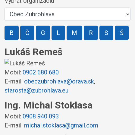
Vybrať organizáciu
B
Č
G
L
M
R
S
Š
Lukáš Remeš
Mobil:
0902 680 680
E-mail:
obeczubrohlava@orava.sk
,
starosta@zubrohlava.eu
Ing. Michal Stoklasa
Mobil:
0908 940 093
E-mail:
michal.stoklasa@gmail.com