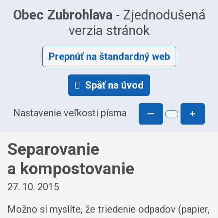
Obec Zubrohlava
- Zjednodušená
verzia stránok
Prepnúť na štandardný web
Späť na úvod
Nastavenie veľkosti písma
—
+
Separovanie
a kompostovanie
27. 10. 2015
Možno si myslíte, že triedenie odpadov (papier,