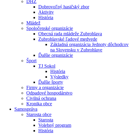
DHZ
Dobrovoľný hasičský zbor
Aktivity
História
Mládež
Spoločenské organizácie
Obecná rada mládeže Zubrohlava
Zubrohlavské ľadové medvede
Základná organizácia Jednoty dôchodcov
na Slovensku v Zubrohlave
Ďalšie organizácie
Šport
TJ Sokol
História
Výsledky
Ďalšie športy
Firmy a organizácie
Odpadové hospodárstvo
Civilná ochrana
Kronika obce
Samospráva
Starosta obce
Starosta
Volebný program
História