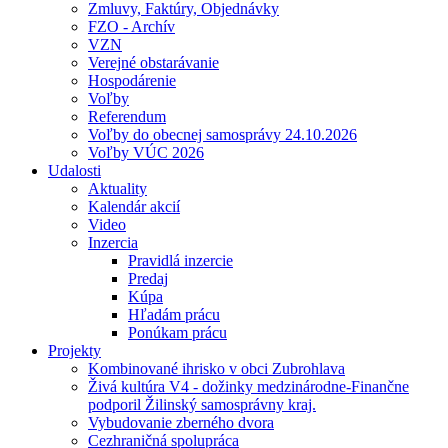
Zmluvy, Faktúry, Objednávky
FZO - Archív
VZN
Verejné obstarávanie
Hospodárenie
Voľby
Referendum
Voľby do obecnej samosprávy 24.10.2026
Voľby VÚC 2026
Udalosti
Aktuality
Kalendár akcií
Video
Inzercia
Pravidlá inzercie
Predaj
Kúpa
Hľadám prácu
Ponúkam prácu
Projekty
Kombinované ihrisko v obci Zubrohlava
Živá kultúra V4 - dožinky medzinárodne-Finančne
podporil Žilinský samosprávny kraj.
Vybudovanie zberného dvora
Cezhraničná spolupráca