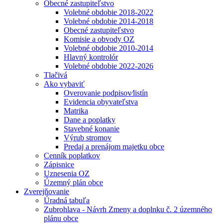
Obecné zastupiteľstvo
Volebné obdobie 2018-2022
Volebné obdobie 2014-2018
Obecné zastupiteľstvo
Komisie a obvody OZ
Volebné obdobie 2010-2014
Hlavný kontrolór
Volebné obdobie 2022-2026
Tlačivá
Ako vybaviť
Overovanie podpisov⁄listín
Evidencia obyvateľstva
Matrika
Dane a poplatky
Stavebné konanie
Výrub stromov
Predaj a prenájom majetku obce
Cenník poplatkov
Zápisnice
Uznesenia OZ
Územný plán obce
Zverejňovanie
Úradná tabuľa
Zubrohlava - Návrh Zmeny a doplnku č. 2 územného
plánu obce