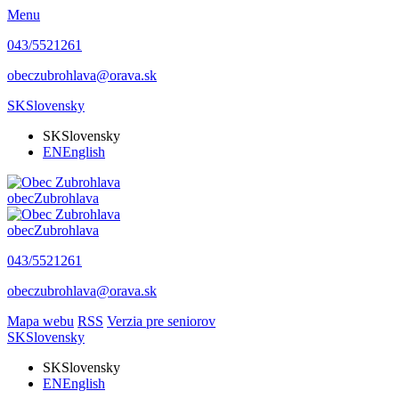
Menu
043/5521261
obeczubrohlava@orava.sk
SK
Slovensky
SK
Slovensky
EN
English
obec
Zubrohlava
obec
Zubrohlava
043/5521261
obeczubrohlava@orava.sk
Mapa webu
RSS
Verzia pre seniorov
SK
Slovensky
SK
Slovensky
EN
English