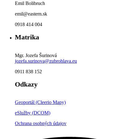
Emil Bolibruch
emil@eastern.sk
0918 414 004
Matrika
Mgr. Jozefa Šurinová
jozefa.surinova@zubrohlava.eu
0911 838 152
Odkazy
Geoportál (Cleerio Mapy)
eSlužby (DCOM)
Ochrana osobných údajov