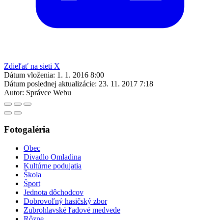
Zdieľať na sieti X
Dátum vloženia:
1. 1. 2016 8:00
Dátum poslednej aktualizácie:
23. 11. 2017 7:18
Autor:
Správce Webu
Fotogaléria
Obec
Divadlo Omladina
Kultúrne podujatia
Škola
Šport
Jednota dôchodcov
Dobrovoľný hasičský zbor
Zubrohlavské ľadové medvede
Rôzne