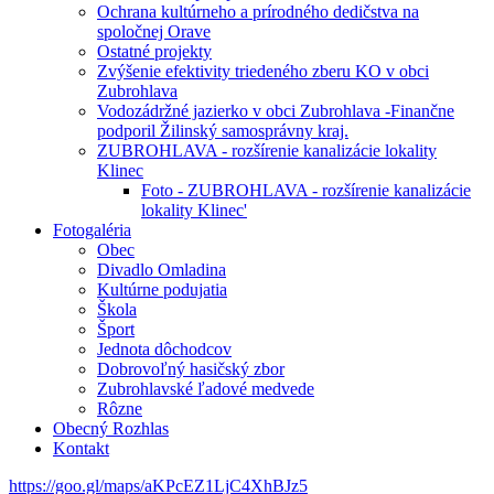
Ochrana kultúrneho a prírodného dedičstva na
spoločnej Orave
Ostatné projekty
Zvýšenie efektivity triedeného zberu KO v obci
Zubrohlava
Vodozádržné jazierko v obci Zubrohlava -Finančne
podporil Žilinský samosprávny kraj.
ZUBROHLAVA - rozšírenie kanalizácie lokality
Klinec
Foto - ZUBROHLAVA - rozšírenie kanalizácie
lokality Klinec'
Fotogaléria
Obec
Divadlo Omladina
Kultúrne podujatia
Škola
Šport
Jednota dôchodcov
Dobrovoľný hasičský zbor
Zubrohlavské ľadové medvede
Rôzne
Obecný Rozhlas
Kontakt
https://goo.gl/maps/aKPcEZ1LjC4XhBJz5