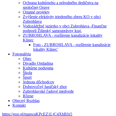
Ochrana kultúrneho a prírodného dedičstva na
spoločnej Orave
Ostatné projekty
Zvýšenie efektivity triedeného zberu KO v obci
Zubrohlava
Vodozádržné jazierko v obci Zubrohlava -Finančne
podporil Žilinský samosprávny kraj.
ZUBROHLAVA - rozšírenie kanalizácie lokality
Klinec
Foto - ZUBROHLAVA - rozšírenie kanalizácie
lokality Klinec'
Fotogaléria
Obec
Divadlo Omladina
Kultúrne podujatia
Škola
Šport
Jednota dôchodcov
Dobrovoľný hasičský zbor
Zubrohlavské ľadové medvede
Rôzne
Obecný Rozhlas
Kontakt
https://goo.gl/maps/aKPcEZ1LjC4XhBJz5