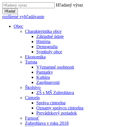
Hľadaný výraz
Hľadať
rozšírené vyhľadávanie
Obec
Charakteristika obce
Základné údaje
História
Demografia
Symboly obce
Ekonomika
Turista
Významné osobnosti
Pamiatky
Kultúra
Zaujímavosti
Školstvo
ZŠ s MŠ Zubrohlava
Cintorín
Správa cintorína
Oznamy správcu cintorína
Prevádzkový poriadok
Farnosť
Zubrohlava v roku 2018