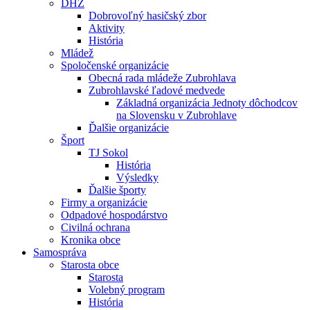
DHZ
Dobrovoľný hasičský zbor
Aktivity
História
Mládež
Spoločenské organizácie
Obecná rada mládeže Zubrohlava
Zubrohlavské ľadové medvede
Základná organizácia Jednoty dôchodcov
na Slovensku v Zubrohlave
Ďalšie organizácie
Šport
TJ Sokol
História
Výsledky
Ďalšie športy
Firmy a organizácie
Odpadové hospodárstvo
Civilná ochrana
Kronika obce
Samospráva
Starosta obce
Starosta
Volebný program
História