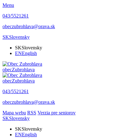
Menu
043/5521261
obeczubrohlava@orava.sk
SK
Slovensky
SK
Slovensky
EN
English
obec
Zubrohlava
obec
Zubrohlava
043/5521261
obeczubrohlava@orava.sk
Mapa webu
RSS
Verzia pre seniorov
SK
Slovensky
SK
Slovensky
EN
English