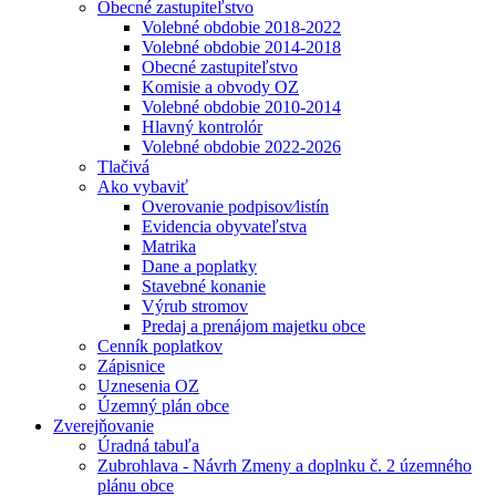
Obecné zastupiteľstvo
Volebné obdobie 2018-2022
Volebné obdobie 2014-2018
Obecné zastupiteľstvo
Komisie a obvody OZ
Volebné obdobie 2010-2014
Hlavný kontrolór
Volebné obdobie 2022-2026
Tlačivá
Ako vybaviť
Overovanie podpisov⁄listín
Evidencia obyvateľstva
Matrika
Dane a poplatky
Stavebné konanie
Výrub stromov
Predaj a prenájom majetku obce
Cenník poplatkov
Zápisnice
Uznesenia OZ
Územný plán obce
Zverejňovanie
Úradná tabuľa
Zubrohlava - Návrh Zmeny a doplnku č. 2 územného
plánu obce