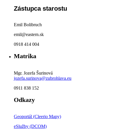
Zástupca starostu
Emil Bolibruch
emil@eastern.sk
0918 414 004
Matrika
Mgr. Jozefa Šurinová
jozefa.surinova@zubrohlava.eu
0911 838 152
Odkazy
Geoportál (Cleerio Mapy)
eSlužby (DCOM)