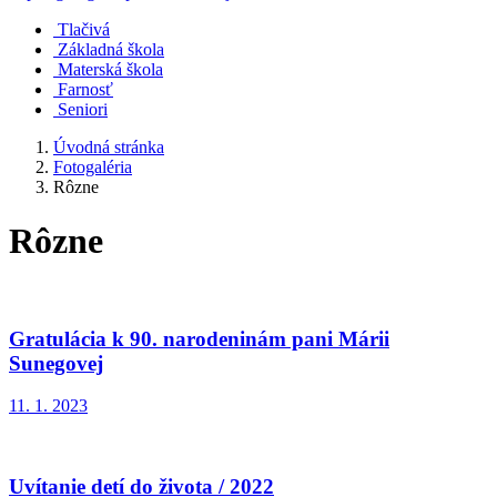
Tlačivá
Základná škola
Materská škola
Farnosť
Seniori
Úvodná stránka
Fotogaléria
Rôzne
Rôzne
Gratulácia k 90. narodeninám pani Márii
Sunegovej
11. 1. 2023
Uvítanie detí do života / 2022