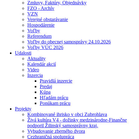
Zmluvy, Faktúry, Objednávky
FZO - Archív
VZN
Verejné obstarávanie
Hospodárenie
Voľby
Referendum
Voľby do obecnej samosprávy 24.10.2026
Voľby VÚC 2026
Udalosti
Aktuality
Kalendár akcií
Video
Inzercia
Pravidlá inzercie
Predaj
Kúpa
Hľadám prácu
Ponúkam prácu
Projekty
Kombinované ihrisko v obci Zubrohlava
Živá kultúra V4 - dožinky medzinárodne-Finančne
podporil Žilinský samosprávny kraj.
Vybudovanie zberného dvora
Cezhraničná spolupráca