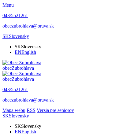
Menu
043/5521261
obeczubrohlava@orava.sk
SK
Slovensky
SK
Slovensky
EN
English
obec
Zubrohlava
obec
Zubrohlava
043/5521261
obeczubrohlava@orava.sk
Mapa webu
RSS
Verzia pre seniorov
SK
Slovensky
SK
Slovensky
EN
English