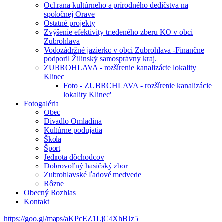
Ochrana kultúrneho a prírodného dedičstva na
spoločnej Orave
Ostatné projekty
Zvýšenie efektivity triedeného zberu KO v obci
Zubrohlava
Vodozádržné jazierko v obci Zubrohlava -Finančne
podporil Žilinský samosprávny kraj.
ZUBROHLAVA - rozšírenie kanalizácie lokality
Klinec
Foto - ZUBROHLAVA - rozšírenie kanalizácie
lokality Klinec'
Fotogaléria
Obec
Divadlo Omladina
Kultúrne podujatia
Škola
Šport
Jednota dôchodcov
Dobrovoľný hasičský zbor
Zubrohlavské ľadové medvede
Rôzne
Obecný Rozhlas
Kontakt
https://goo.gl/maps/aKPcEZ1LjC4XhBJz5