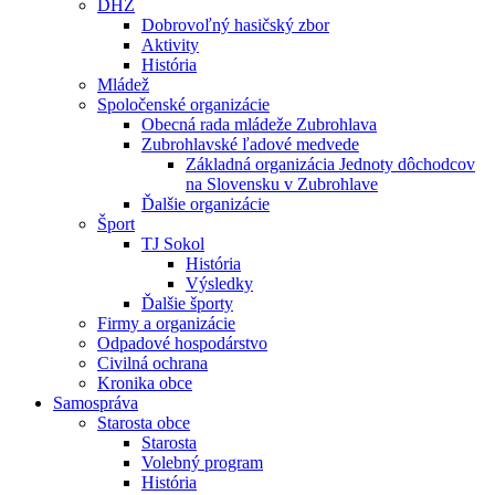
DHZ
Dobrovoľný hasičský zbor
Aktivity
História
Mládež
Spoločenské organizácie
Obecná rada mládeže Zubrohlava
Zubrohlavské ľadové medvede
Základná organizácia Jednoty dôchodcov
na Slovensku v Zubrohlave
Ďalšie organizácie
Šport
TJ Sokol
História
Výsledky
Ďalšie športy
Firmy a organizácie
Odpadové hospodárstvo
Civilná ochrana
Kronika obce
Samospráva
Starosta obce
Starosta
Volebný program
História