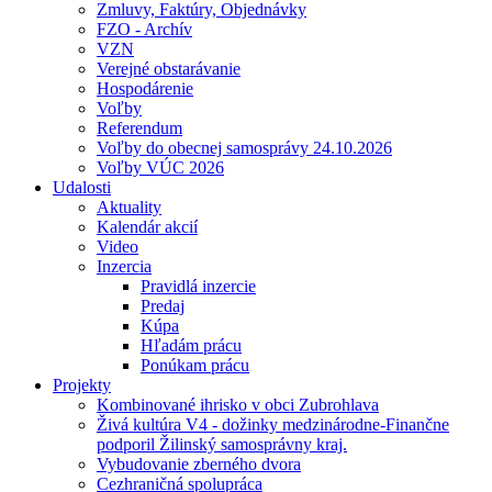
Zmluvy, Faktúry, Objednávky
FZO - Archív
VZN
Verejné obstarávanie
Hospodárenie
Voľby
Referendum
Voľby do obecnej samosprávy 24.10.2026
Voľby VÚC 2026
Udalosti
Aktuality
Kalendár akcií
Video
Inzercia
Pravidlá inzercie
Predaj
Kúpa
Hľadám prácu
Ponúkam prácu
Projekty
Kombinované ihrisko v obci Zubrohlava
Živá kultúra V4 - dožinky medzinárodne-Finančne
podporil Žilinský samosprávny kraj.
Vybudovanie zberného dvora
Cezhraničná spolupráca