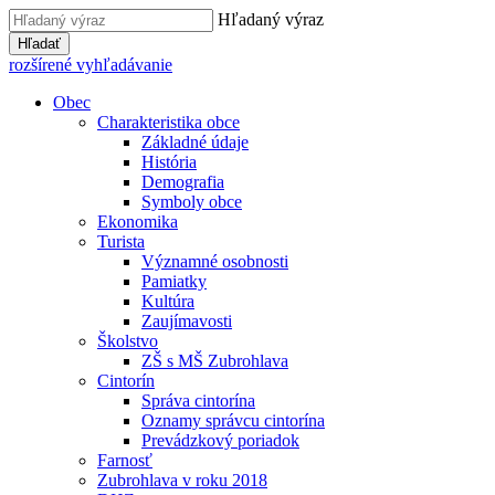
Hľadaný výraz
Hľadať
rozšírené vyhľadávanie
Obec
Charakteristika obce
Základné údaje
História
Demografia
Symboly obce
Ekonomika
Turista
Významné osobnosti
Pamiatky
Kultúra
Zaujímavosti
Školstvo
ZŠ s MŠ Zubrohlava
Cintorín
Správa cintorína
Oznamy správcu cintorína
Prevádzkový poriadok
Farnosť
Zubrohlava v roku 2018