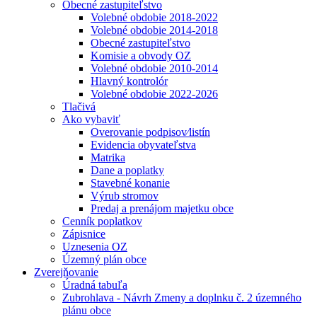
Obecné zastupiteľstvo
Volebné obdobie 2018-2022
Volebné obdobie 2014-2018
Obecné zastupiteľstvo
Komisie a obvody OZ
Volebné obdobie 2010-2014
Hlavný kontrolór
Volebné obdobie 2022-2026
Tlačivá
Ako vybaviť
Overovanie podpisov⁄listín
Evidencia obyvateľstva
Matrika
Dane a poplatky
Stavebné konanie
Výrub stromov
Predaj a prenájom majetku obce
Cenník poplatkov
Zápisnice
Uznesenia OZ
Územný plán obce
Zverejňovanie
Úradná tabuľa
Zubrohlava - Návrh Zmeny a doplnku č. 2 územného
plánu obce