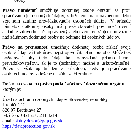
osoby.
Právo namietať
umožňuje dotknutej osobe ohradiť sa proti
spracúvaniu jej osobných údajov, založenému na oprávnenom alebo
verejnom záujme prevádzkovateľa osobných údajov. V prípade
námietok dotknutej osoby má prevádzkovateľ povinnosť overiť
a riadne zdôvodniť, či oprávnený alebo verejný záujem prevažuje
nad záujmom dotknutej osoby na ochrane jej osobných údajov.
Právo na prenosnosť
umožňuje dotknutej osobe získať svoje
osobné údaje v štruktúrovanej strojovo čitateľnej podobe. Môže tiež
požadovať, aby tieto údaje boli odovzdané priamo inému
prevádzkovateľovi, ak je to (technicky) možné a uskutočniteľné.
Právo sa však uplatní len v prípadoch, kedy je spracúvanie
osobných údajov založené na súhlase či zmluve.
Dotknutá osoba má
právo podať sťažnosť dozornému orgánu
,
ktorým je:
Úrad na ochranu osobných údajov Slovenskej republiky
Hraničná 12
820 07 Bratislava 27
tel. číslo: +421 /2/ 3231 3214
email:
statny.dozor@pdp.gov.sk
https://dataprotection.gov.sk