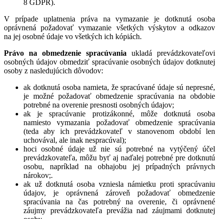
8 GDPR).
V prípade uplatnenia práva na vymazanie je dotknutá osoba
oprávnená požadovať vymazanie všetkých výskytov a odkazov
na jej osobné údaje vo všetkých ich kópiách.
Právo na obmedzenie spracúvania
ukladá prevádzkovateľovi
osobných údajov obmedziť spracúvanie osobných údajov dotknutej
osoby z nasledujúcich dôvodov:
ak dotknutá osoba namieta, že spracúvané údaje sú nepresné,
je možné požadovať obmedzenie spracúvania na obdobie
potrebné na overenie presnosti osobných údajov;
ak je spracúvanie protizákonné, môže dotknutá osoba
namiesto vymazania požadovať obmedzenie spracúvania
(teda aby ich prevádzkovateľ v stanovenom období len
uchovával, ale inak nespracúval);
hoci osobné údaje už nie sú potrebné na vytýčený účel
prevádzkovateľa, môžu byť aj naďalej potrebné pre dotknutú
osobu, napríklad na obhajobu jej prípadných právnych
nárokov;.
ak už dotknutá osoba vzniesla námietku proti spracúvaniu
údajov, je oprávnená zároveň požadovať obmedzenie
spracúvania na čas potrebný na overenie, či oprávnené
záujmy prevádzkovateľa prevážia nad záujmami dotknutej