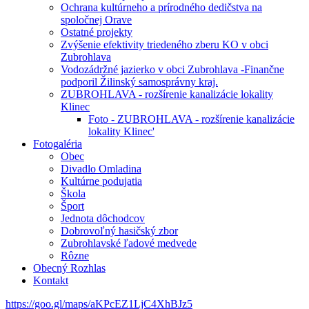
Ochrana kultúrneho a prírodného dedičstva na
spoločnej Orave
Ostatné projekty
Zvýšenie efektivity triedeného zberu KO v obci
Zubrohlava
Vodozádržné jazierko v obci Zubrohlava -Finančne
podporil Žilinský samosprávny kraj.
ZUBROHLAVA - rozšírenie kanalizácie lokality
Klinec
Foto - ZUBROHLAVA - rozšírenie kanalizácie
lokality Klinec'
Fotogaléria
Obec
Divadlo Omladina
Kultúrne podujatia
Škola
Šport
Jednota dôchodcov
Dobrovoľný hasičský zbor
Zubrohlavské ľadové medvede
Rôzne
Obecný Rozhlas
Kontakt
https://goo.gl/maps/aKPcEZ1LjC4XhBJz5