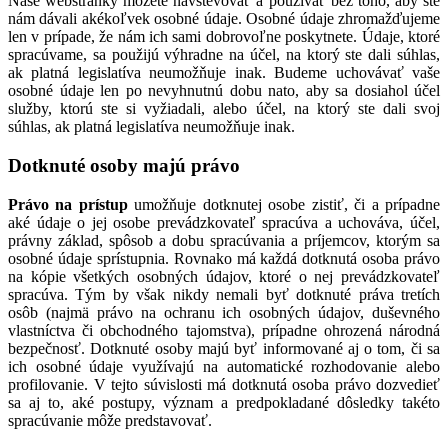
Naše webstránky môžete navštevovať a používať bez toho, aby ste
nám dávali akékoľvek osobné údaje. Osobné údaje zhromažďujeme
len v prípade, že nám ich sami dobrovoľne poskytnete. Údaje, ktoré
spracúvame, sa použijú výhradne na účel, na ktorý ste dali súhlas,
ak platná legislatíva neumožňuje inak. Budeme uchovávať vaše
osobné údaje len po nevyhnutnú dobu nato, aby sa dosiahol účel
služby, ktorú ste si vyžiadali, alebo účel, na ktorý ste dali svoj
súhlas, ak platná legislatíva neumožňuje inak.
Dotknuté osoby majú právo
Právo na prístup
umožňuje dotknutej osobe zistiť, či a prípadne
aké údaje o jej osobe prevádzkovateľ spracúva a uchováva, účel,
právny základ, spôsob a dobu spracúvania a príjemcov, ktorým sa
osobné údaje sprístupnia. Rovnako má každá dotknutá osoba právo
na kópie všetkých osobných údajov, ktoré o nej prevádzkovateľ
spracúva. Tým by však nikdy nemali byť dotknuté práva tretích
osôb (najmä právo na ochranu ich osobných údajov, duševného
vlastníctva či obchodného tajomstva), prípadne ohrozená národná
bezpečnosť. Dotknuté osoby majú byť informované aj o tom, či sa
ich osobné údaje využívajú na automatické rozhodovanie alebo
profilovanie. V tejto súvislosti má dotknutá osoba právo dozvedieť
sa aj to, aké postupy, význam a predpokladané dôsledky takéto
spracúvanie môže predstavovať.