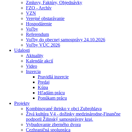
Zmluvy, Faktúry, Objednávky
FZO - Archív
VZN
Verejné obstarávanie
Hospodárenie
Voľby
Referendum
Voľby do obecnej samosprávy 24.10.2026
Voľby VÚC 2026
Udalosti
Aktuality
Kalendár akcií
Video
Inzercia
Pravidlá inzercie
Predaj
Kúpa
Hľadám prácu
Ponúkam prácu
Projekty
Kombinované ihrisko v obci Zubrohlava
Živá kultúra V4 - dožinky medzinárodne-Finančne
podporil Žilinský samosprávny kraj.
Vybudovanie zberného dvora
Cezhraničná spolupráca