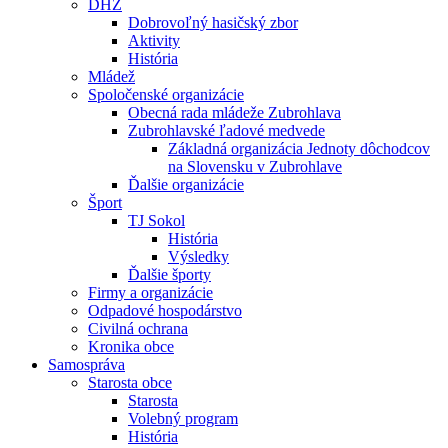
DHZ
Dobrovoľný hasičský zbor
Aktivity
História
Mládež
Spoločenské organizácie
Obecná rada mládeže Zubrohlava
Zubrohlavské ľadové medvede
Základná organizácia Jednoty dôchodcov
na Slovensku v Zubrohlave
Ďalšie organizácie
Šport
TJ Sokol
História
Výsledky
Ďalšie športy
Firmy a organizácie
Odpadové hospodárstvo
Civilná ochrana
Kronika obce
Samospráva
Starosta obce
Starosta
Volebný program
História