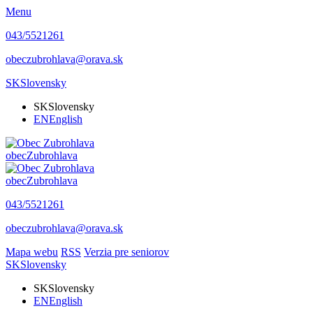
Menu
043/5521261
obeczubrohlava@orava.sk
SK
Slovensky
SK
Slovensky
EN
English
obec
Zubrohlava
obec
Zubrohlava
043/5521261
obeczubrohlava@orava.sk
Mapa webu
RSS
Verzia pre seniorov
SK
Slovensky
SK
Slovensky
EN
English