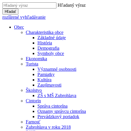
Hľadaný výraz
Hľadať
rozšírené vyhľadávanie
Obec
Charakteristika obce
Základné údaje
História
Demografia
Symboly obce
Ekonomika
Turista
Významné osobnosti
Pamiatky
Kultúra
Zaujímavosti
Školstvo
ZŠ s MŠ Zubrohlava
Cintorín
Správa cintorína
Oznamy správcu cintorína
Prevádzkový poriadok
Farnosť
Zubrohlava v roku 2018