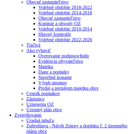
Obecné zastupiteľstvo
Volebné obdobie 2018-2022
Volebné obdobie 2014-2018
Obecné zastupiteľstvo
Komisie a obvody OZ
Volebné obdobie 2010-2014
Hlavný kontrolór
Volebné obdobie 2022-2026
Tlačivá
Ako vybaviť
Overovanie podpisov⁄listín
Evidencia obyvateľstva
Matrika
Dane a poplatky
Stavebné konanie
Výrub stromov
Predaj a prenájom majetku obce
Cenník poplatkov
Zápisnice
Uznesenia OZ
Územný plán obce
Zverejňovanie
Úradná tabuľa
Zubrohlava - Návrh Zmeny a doplnku č. 2 územného
plánu obce