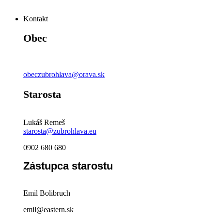
Kontakt
Obec
obeczubrohlava@orava.sk
Starosta
Lukáš Remeš
starosta@zubrohlava.eu
0902 680 680
Zástupca starostu
Emil Bolibruch
emil@eastern.sk