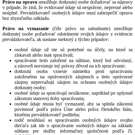
Právo na opravu
umožňuje dotknutej osobe dožadovať sa nápravy
v prípade, že zistí, že evidované údaje sú nesprávne, nepresné alebo
neúplné. Prevádzkovateľ osobných údajov musí zabezpečiť opravu
bez zbytočného odkladu.
Právo na vymazanie
(čiže právo na zabudnutie) umožňuje
dotknutej osobe požadovať odstránenie svojich údajov z evidencie
prevádzkovateľa, ak nastane niektorý z týchto prípadov:
osobné údaje už nie sú potrebné na účely, na ktoré sa
získavali alebo inak spracúvali;
spracúvanie bolo založené na súhlase, ktorý bol odvolaný,
a zároveň neexistuje iný právny dôvod na ich spracúvanie;
dotknutá osoba vznesie námietku proti spracúvaniu
založenému na oprávnených záujmoch a tieto oprávnené
záujmy neprevažujú záujem na ochranu osobných údajov
dotknutej osoby;
osobné údaje sa spracúvajú nezákonne, napríklad po uplynutí
zákonom stanovej doby spracúvania;
osobné údaje musia byť vymazané, aby sa splnila zákonná
povinnosť podľa práva Únie alebo práva členského štátu,
ktorému prevádzkovateľ podlieha;
rodič nesúhlasí so spracúvaním osobných údajov svojho
dieťaťa (ak ide o spracúvanie osobných údajov na základe
súhlasu pre služby informačnej spoločnosti podľa čl.