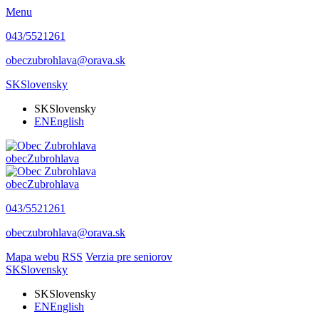
Menu
043/5521261
obeczubrohlava@orava.sk
SK
Slovensky
SK
Slovensky
EN
English
obec
Zubrohlava
obec
Zubrohlava
043/5521261
obeczubrohlava@orava.sk
Mapa webu
RSS
Verzia pre seniorov
SK
Slovensky
SK
Slovensky
EN
English