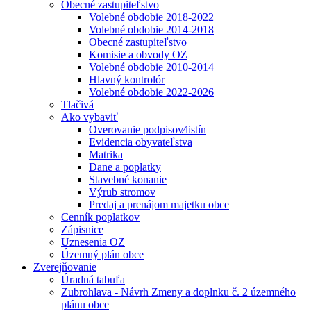
Obecné zastupiteľstvo
Volebné obdobie 2018-2022
Volebné obdobie 2014-2018
Obecné zastupiteľstvo
Komisie a obvody OZ
Volebné obdobie 2010-2014
Hlavný kontrolór
Volebné obdobie 2022-2026
Tlačivá
Ako vybaviť
Overovanie podpisov⁄listín
Evidencia obyvateľstva
Matrika
Dane a poplatky
Stavebné konanie
Výrub stromov
Predaj a prenájom majetku obce
Cenník poplatkov
Zápisnice
Uznesenia OZ
Územný plán obce
Zverejňovanie
Úradná tabuľa
Zubrohlava - Návrh Zmeny a doplnku č. 2 územného
plánu obce