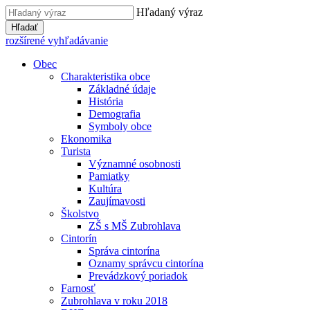
Hľadaný výraz
Hľadať
rozšírené vyhľadávanie
Obec
Charakteristika obce
Základné údaje
História
Demografia
Symboly obce
Ekonomika
Turista
Významné osobnosti
Pamiatky
Kultúra
Zaujímavosti
Školstvo
ZŠ s MŠ Zubrohlava
Cintorín
Správa cintorína
Oznamy správcu cintorína
Prevádzkový poriadok
Farnosť
Zubrohlava v roku 2018