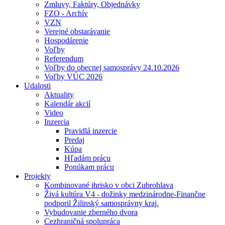
Zmluvy, Faktúry, Objednávky
FZO - Archív
VZN
Verejné obstarávanie
Hospodárenie
Voľby
Referendum
Voľby do obecnej samosprávy 24.10.2026
Voľby VÚC 2026
Udalosti
Aktuality
Kalendár akcií
Video
Inzercia
Pravidlá inzercie
Predaj
Kúpa
Hľadám prácu
Ponúkam prácu
Projekty
Kombinované ihrisko v obci Zubrohlava
Živá kultúra V4 - dožinky medzinárodne-Finančne
podporil Žilinský samosprávny kraj.
Vybudovanie zberného dvora
Cezhraničná spolupráca