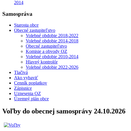
2014
Samospráva
Starosta obce
Obecné zastupiteľstvo
Volebné obdobie 2018-2022
Volebné obdobie 2014-2018
Obecné zastupiteľstvo
Komisie a obvody OZ
Volebné obdobie 2010-2014
Hlavný kontrolór
Volebné obdobie 2022-2026
Tlačivá
Ako vybaviť
Cenník poplatkov
Zápisnice
Uznesenia OZ
Územný plán obce
Voľby do obecnej samosprávy 24.10.2026