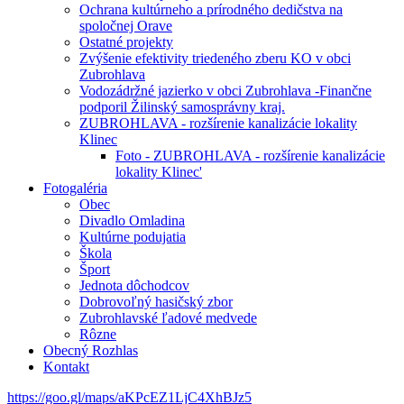
Ochrana kultúrneho a prírodného dedičstva na
spoločnej Orave
Ostatné projekty
Zvýšenie efektivity triedeného zberu KO v obci
Zubrohlava
Vodozádržné jazierko v obci Zubrohlava -Finančne
podporil Žilinský samosprávny kraj.
ZUBROHLAVA - rozšírenie kanalizácie lokality
Klinec
Foto - ZUBROHLAVA - rozšírenie kanalizácie
lokality Klinec'
Fotogaléria
Obec
Divadlo Omladina
Kultúrne podujatia
Škola
Šport
Jednota dôchodcov
Dobrovoľný hasičský zbor
Zubrohlavské ľadové medvede
Rôzne
Obecný Rozhlas
Kontakt
https://goo.gl/maps/aKPcEZ1LjC4XhBJz5