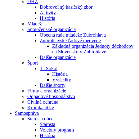
DHZ
Dobrovoľný hasičský zbor
Aktivity
História
Mládež
Spoločenské organizácie
Obecná rada mládeže Zubrohlava
Zubrohlavské ľadové medvede
Základná organizácia Jednoty dôchodcov
na Slovensku v Zubrohlave
Ďalšie organizácie
Šport
TJ Sokol
História
Výsledky
Ďalšie športy
Firmy a organizácie
Odpadové hospodárstvo
Civilná ochrana
Kronika obce
Samospráva
Starosta obce
Starosta
Volebný program
História