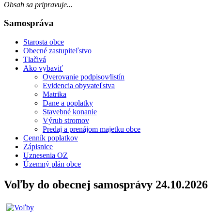
Obsah sa pripravuje...
Samospráva
Starosta obce
Obecné zastupiteľstvo
Tlačivá
Ako vybaviť
Overovanie podpisov⁄listín
Evidencia obyvateľstva
Matrika
Dane a poplatky
Stavebné konanie
Výrub stromov
Predaj a prenájom majetku obce
Cenník poplatkov
Zápisnice
Uznesenia OZ
Územný plán obce
Voľby do obecnej samosprávy 24.10.2026