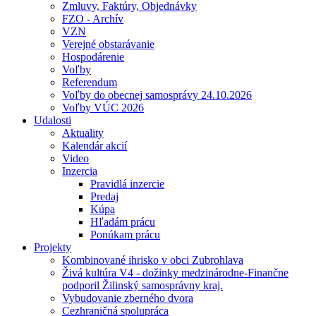
Zmluvy, Faktúry, Objednávky
FZO - Archív
VZN
Verejné obstarávanie
Hospodárenie
Voľby
Referendum
Voľby do obecnej samosprávy 24.10.2026
Voľby VÚC 2026
Udalosti
Aktuality
Kalendár akcií
Video
Inzercia
Pravidlá inzercie
Predaj
Kúpa
Hľadám prácu
Ponúkam prácu
Projekty
Kombinované ihrisko v obci Zubrohlava
Živá kultúra V4 - dožinky medzinárodne-Finančne
podporil Žilinský samosprávny kraj.
Vybudovanie zberného dvora
Cezhraničná spolupráca