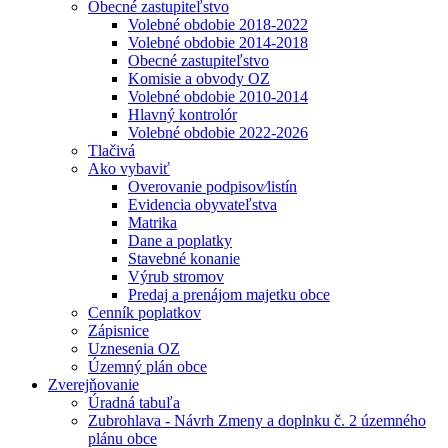
Obecné zastupiteľstvo
Volebné obdobie 2018-2022
Volebné obdobie 2014-2018
Obecné zastupiteľstvo
Komisie a obvody OZ
Volebné obdobie 2010-2014
Hlavný kontrolór
Volebné obdobie 2022-2026
Tlačivá
Ako vybaviť
Overovanie podpisov⁄listín
Evidencia obyvateľstva
Matrika
Dane a poplatky
Stavebné konanie
Výrub stromov
Predaj a prenájom majetku obce
Cenník poplatkov
Zápisnice
Uznesenia OZ
Územný plán obce
Zverejňovanie
Úradná tabuľa
Zubrohlava - Návrh Zmeny a doplnku č. 2 územného
plánu obce