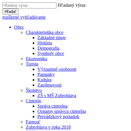
Hľadaný výraz
Hľadať
rozšírené vyhľadávanie
Obec
Charakteristika obce
Základné údaje
História
Demografia
Symboly obce
Ekonomika
Turista
Významné osobnosti
Pamiatky
Kultúra
Zaujímavosti
Školstvo
ZŠ s MŠ Zubrohlava
Cintorín
Správa cintorína
Oznamy správcu cintorína
Prevádzkový poriadok
Farnosť
Zubrohlava v roku 2018