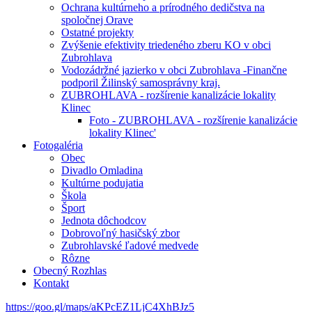
Ochrana kultúrneho a prírodného dedičstva na
spoločnej Orave
Ostatné projekty
Zvýšenie efektivity triedeného zberu KO v obci
Zubrohlava
Vodozádržné jazierko v obci Zubrohlava -Finančne
podporil Žilinský samosprávny kraj.
ZUBROHLAVA - rozšírenie kanalizácie lokality
Klinec
Foto - ZUBROHLAVA - rozšírenie kanalizácie
lokality Klinec'
Fotogaléria
Obec
Divadlo Omladina
Kultúrne podujatia
Škola
Šport
Jednota dôchodcov
Dobrovoľný hasičský zbor
Zubrohlavské ľadové medvede
Rôzne
Obecný Rozhlas
Kontakt
https://goo.gl/maps/aKPcEZ1LjC4XhBJz5