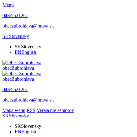
Menu
043/5521261
obeczubrohlava@orava.sk
SK
Slovensky
SK
Slovensky
EN
English
obec
Zubrohlava
obec
Zubrohlava
043/5521261
obeczubrohlava@orava.sk
Mapa webu
RSS
Verzia pre seniorov
SK
Slovensky
SK
Slovensky
EN
English