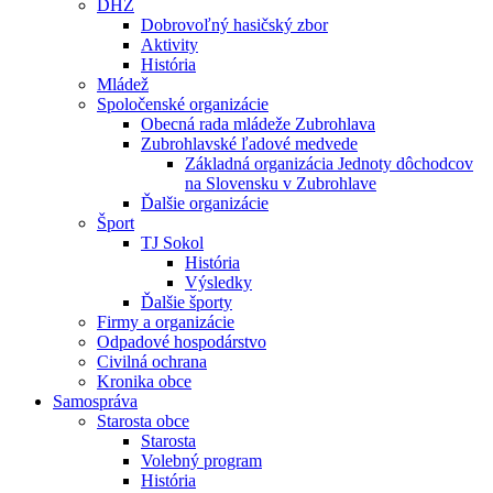
DHZ
Dobrovoľný hasičský zbor
Aktivity
História
Mládež
Spoločenské organizácie
Obecná rada mládeže Zubrohlava
Zubrohlavské ľadové medvede
Základná organizácia Jednoty dôchodcov
na Slovensku v Zubrohlave
Ďalšie organizácie
Šport
TJ Sokol
História
Výsledky
Ďalšie športy
Firmy a organizácie
Odpadové hospodárstvo
Civilná ochrana
Kronika obce
Samospráva
Starosta obce
Starosta
Volebný program
História