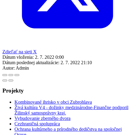
Zdieľať na sieti X
Dátum vloženia:
2. 7. 2022 0:00
Dátum poslednej aktualizácie:
2. 7. 2022 21:10
Autor:
Admin
Projekty
Kombinované ihrisko v obci Zubrohlava
Živá kultúra V4 - dožinky medzinárodne-Finančne podporil
Žilinský samosprávny kraj.
Vybudovanie zberného dvora
Cezhraničná spolupráca
Ochrana kultúrneho a prírodného dedičstva na spoločnej
Orave