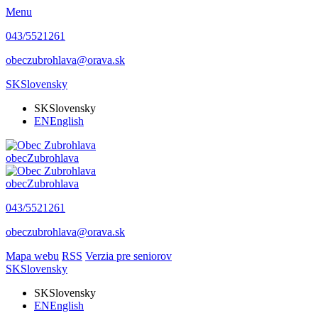
Menu
043/5521261
obeczubrohlava@orava.sk
SK
Slovensky
SK
Slovensky
EN
English
obec
Zubrohlava
obec
Zubrohlava
043/5521261
obeczubrohlava@orava.sk
Mapa webu
RSS
Verzia pre seniorov
SK
Slovensky
SK
Slovensky
EN
English