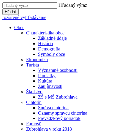
Hľadaný výraz
Hľadať
rozšírené vyhľadávanie
Obec
Charakteristika obce
Základné údaje
História
Demografia
Symboly obce
Ekonomika
Turista
Významné osobnosti
Pamiatky
Kultúra
Zaujímavosti
Školstvo
ZŠ s MŠ Zubrohlava
Cintorín
Správa cintorína
Oznamy správcu cintorína
Prevádzkový poriadok
Farnosť
Zubrohlava v roku 2018