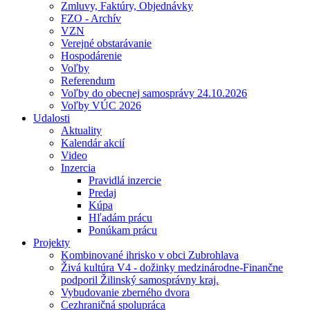
Zmluvy, Faktúry, Objednávky
FZO - Archív
VZN
Verejné obstarávanie
Hospodárenie
Voľby
Referendum
Voľby do obecnej samosprávy 24.10.2026
Voľby VÚC 2026
Udalosti
Aktuality
Kalendár akcií
Video
Inzercia
Pravidlá inzercie
Predaj
Kúpa
Hľadám prácu
Ponúkam prácu
Projekty
Kombinované ihrisko v obci Zubrohlava
Živá kultúra V4 - dožinky medzinárodne-Finančne
podporil Žilinský samosprávny kraj.
Vybudovanie zberného dvora
Cezhraničná spolupráca