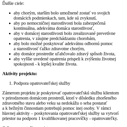
Ďalšie ciele:
aby chorým, starším bolo umožnené zostať vo svojich
domácich podmienkach, tam, kde sú zvyknutí,
aby po nemocničnej starostlivosti bola zabezpečená
kontinuálna, adekvátna domáca starostlivosť,
aby v domácej starostlivosti bolo zrealizované prevetívne
opatrenia, v záujme predchádzaniu chorobám,
aby bolo možné poskytovať adekvátnu odbornú pomoc
a starostlivosť ťažko zdravotne chorým,
aby domáce prostredie uľahčovalo zdravý spôsob života,
aby vyššie uvedené opatrenia prispeli k zvýšeniu životnej
spokojnosti - k lepšej kvalite života.
Aktivity projektu:
Podpora opatrovateľskej služby
Zámerom projektu je poskytovať opatrovateľskú službu klientom
v prirodzenom domácom prostredí, ktorí v dôsledku zhoršeného
zdravotného stavu alebo veku sa nedokážu o seba postarať
a k bežným činnostiam potrebujú pomoc inej osoby. V rámci
hlavnej aktivity – poskytovania opatrovateľskej služby sa vytvorí
priestor na podporu 1 kvalifikovanej pracovíčky - opatrovateľky.