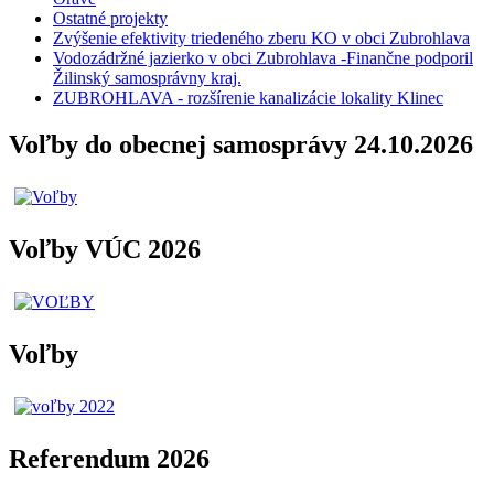
Ostatné projekty
Zvýšenie efektivity triedeného zberu KO v obci Zubrohlava
Vodozádržné jazierko v obci Zubrohlava -Finančne podporil
Žilinský samosprávny kraj.
ZUBROHLAVA - rozšírenie kanalizácie lokality Klinec
Voľby do obecnej samosprávy 24.10.2026
Voľby VÚC 2026
Voľby
Referendum 2026