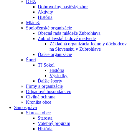
DHZ
Dobrovoľný hasičský zbor
Aktivity
História
Mládež
Spoločenské organizácie
Obecná rada mládeže Zubrohlava
Zubrohlavské ľadové medvede
Základná organizácia Jednoty dôchodcov
na Slovensku v Zubrohlave
Ďalšie organizácie
Šport
TJ Sokol
História
Výsledky
Ďalšie športy
Firmy a organizácie
Odpadové hospodárstvo
Civilná ochrana
Kronika obce
Samospráva
Starosta obce
Starosta
Volebný program
História