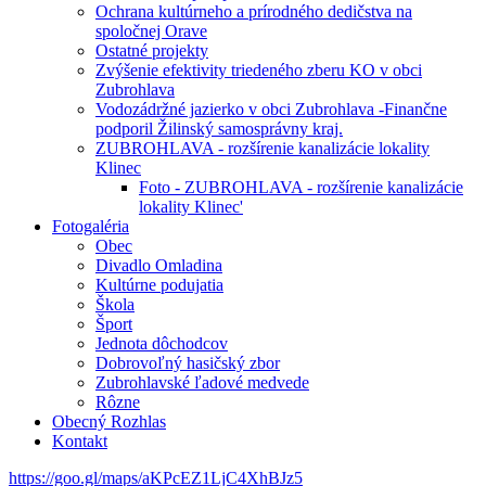
Ochrana kultúrneho a prírodného dedičstva na
spoločnej Orave
Ostatné projekty
Zvýšenie efektivity triedeného zberu KO v obci
Zubrohlava
Vodozádržné jazierko v obci Zubrohlava -Finančne
podporil Žilinský samosprávny kraj.
ZUBROHLAVA - rozšírenie kanalizácie lokality
Klinec
Foto - ZUBROHLAVA - rozšírenie kanalizácie
lokality Klinec'
Fotogaléria
Obec
Divadlo Omladina
Kultúrne podujatia
Škola
Šport
Jednota dôchodcov
Dobrovoľný hasičský zbor
Zubrohlavské ľadové medvede
Rôzne
Obecný Rozhlas
Kontakt
https://goo.gl/maps/aKPcEZ1LjC4XhBJz5