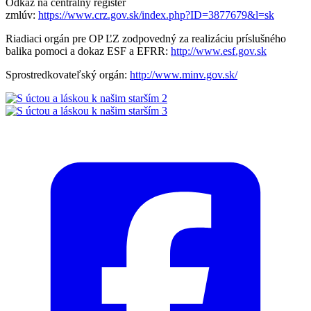
Odkaz na centrálny register
zmlúv:
https://www.crz.gov.sk/index.php?ID=3877679&l=sk
Riadiaci orgán pre OP ĽZ zodpovedný za realizáciu príslušného
balika pomoci a dokaz ESF a EFRR:
http://www.esf.gov.sk
Sprostredkovateľský orgán:
http://www.minv.gov.sk/