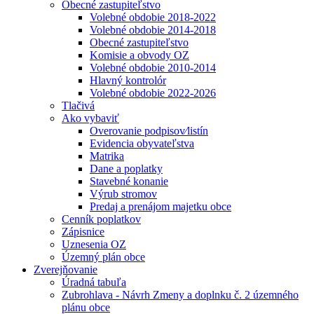
Obecné zastupiteľstvo
Volebné obdobie 2018-2022
Volebné obdobie 2014-2018
Obecné zastupiteľstvo
Komisie a obvody OZ
Volebné obdobie 2010-2014
Hlavný kontrolór
Volebné obdobie 2022-2026
Tlačivá
Ako vybaviť
Overovanie podpisov⁄listín
Evidencia obyvateľstva
Matrika
Dane a poplatky
Stavebné konanie
Výrub stromov
Predaj a prenájom majetku obce
Cenník poplatkov
Zápisnice
Uznesenia OZ
Územný plán obce
Zverejňovanie
Úradná tabuľa
Zubrohlava - Návrh Zmeny a doplnku č. 2 územného
plánu obce