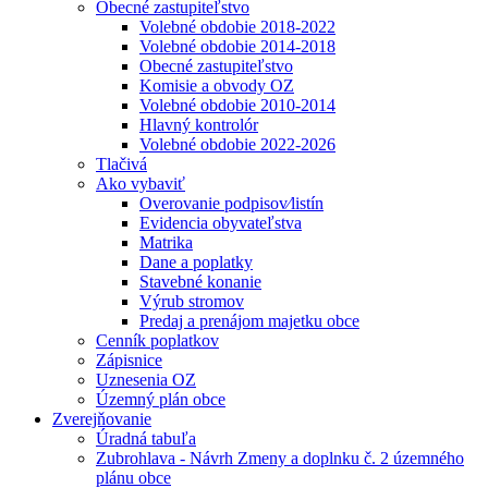
Obecné zastupiteľstvo
Volebné obdobie 2018-2022
Volebné obdobie 2014-2018
Obecné zastupiteľstvo
Komisie a obvody OZ
Volebné obdobie 2010-2014
Hlavný kontrolór
Volebné obdobie 2022-2026
Tlačivá
Ako vybaviť
Overovanie podpisov⁄listín
Evidencia obyvateľstva
Matrika
Dane a poplatky
Stavebné konanie
Výrub stromov
Predaj a prenájom majetku obce
Cenník poplatkov
Zápisnice
Uznesenia OZ
Územný plán obce
Zverejňovanie
Úradná tabuľa
Zubrohlava - Návrh Zmeny a doplnku č. 2 územného
plánu obce