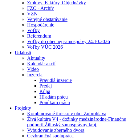
Zmluvy, Faktúry, Objednávky
FZO - Archív
VZN
Verejné obstarávanie
Hospodárenie
Voľby
Referendum
Voľby do obecnej samosprávy 24.10.2026
Voľby VÚC 2026
Udalosti
Aktuality
Kalendár akcií
Video
Inzercia
Pravidlá inzercie
Predaj
Kúpa
Hľadám prácu
Ponúkam prácu
Projekty
Kombinované ihrisko v obci Zubrohlava
Živá kultúra V4 - dožinky medzinárodne-Finančne
podporil Žilinský samosprávny kraj.
Vybudovanie zberného dvora
Cezhraničná spolupráca