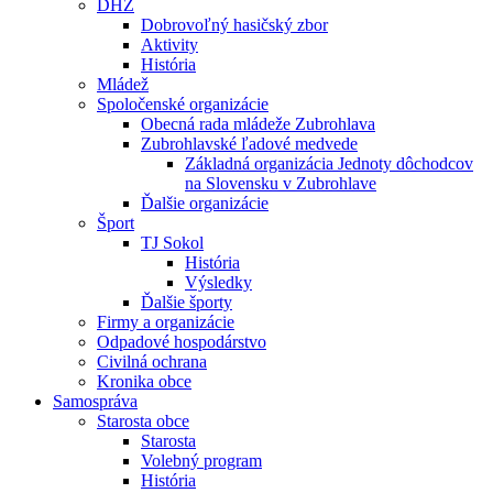
DHZ
Dobrovoľný hasičský zbor
Aktivity
História
Mládež
Spoločenské organizácie
Obecná rada mládeže Zubrohlava
Zubrohlavské ľadové medvede
Základná organizácia Jednoty dôchodcov
na Slovensku v Zubrohlave
Ďalšie organizácie
Šport
TJ Sokol
História
Výsledky
Ďalšie športy
Firmy a organizácie
Odpadové hospodárstvo
Civilná ochrana
Kronika obce
Samospráva
Starosta obce
Starosta
Volebný program
História