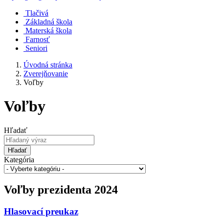
Tlačivá
Základná škola
Materská škola
Farnosť
Seniori
Úvodná stránka
Zverejňovanie
Voľby
Voľby
Hľadať
Hľadať
Kategória
Voľby prezidenta 2024
Hlasovací preukaz