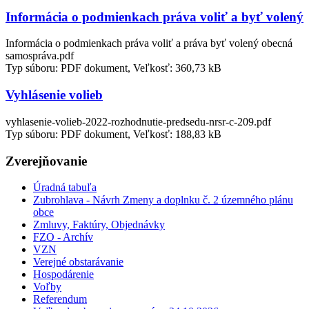
Informácia o podmienkach práva voliť a byť volený
Informácia o podmienkach práva voliť a práva byť volený obecná
samospráva.pdf
Typ súboru: PDF dokument, Veľkosť: 360,73 kB
Vyhlásenie volieb
vyhlasenie-volieb-2022-rozhodnutie-predsedu-nrsr-c-209.pdf
Typ súboru: PDF dokument, Veľkosť: 188,83 kB
Zverejňovanie
Úradná tabuľa
Zubrohlava - Návrh Zmeny a doplnku č. 2 územného plánu
obce
Zmluvy, Faktúry, Objednávky
FZO - Archív
VZN
Verejné obstarávanie
Hospodárenie
Voľby
Referendum