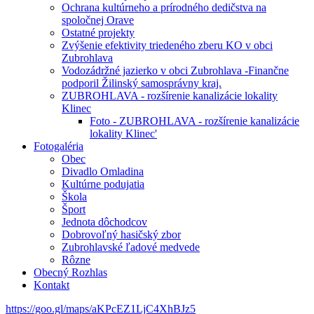
Ochrana kultúrneho a prírodného dedičstva na
spoločnej Orave
Ostatné projekty
Zvýšenie efektivity triedeného zberu KO v obci
Zubrohlava
Vodozádržné jazierko v obci Zubrohlava -Finančne
podporil Žilinský samosprávny kraj.
ZUBROHLAVA - rozšírenie kanalizácie lokality
Klinec
Foto - ZUBROHLAVA - rozšírenie kanalizácie
lokality Klinec'
Fotogaléria
Obec
Divadlo Omladina
Kultúrne podujatia
Škola
Šport
Jednota dôchodcov
Dobrovoľný hasičský zbor
Zubrohlavské ľadové medvede
Rôzne
Obecný Rozhlas
Kontakt
https://goo.gl/maps/aKPcEZ1LjC4XhBJz5