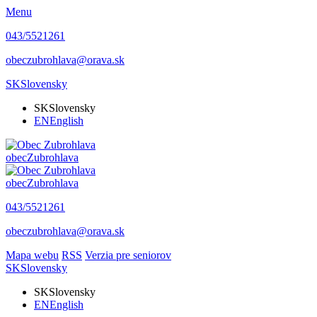
Menu
043/5521261
obeczubrohlava@orava.sk
SK
Slovensky
SK
Slovensky
EN
English
obec
Zubrohlava
obec
Zubrohlava
043/5521261
obeczubrohlava@orava.sk
Mapa webu
RSS
Verzia pre seniorov
SK
Slovensky
SK
Slovensky
EN
English