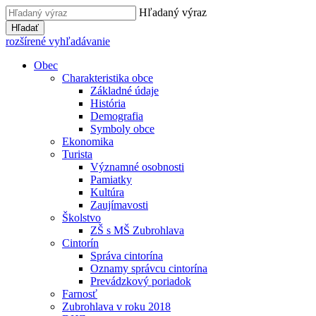
Hľadaný výraz
Hľadať
rozšírené vyhľadávanie
Obec
Charakteristika obce
Základné údaje
História
Demografia
Symboly obce
Ekonomika
Turista
Významné osobnosti
Pamiatky
Kultúra
Zaujímavosti
Školstvo
ZŠ s MŠ Zubrohlava
Cintorín
Správa cintorína
Oznamy správcu cintorína
Prevádzkový poriadok
Farnosť
Zubrohlava v roku 2018