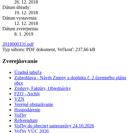
26. 12. 2018
Dátum úhrady:
19. 12. 2018
Dátum vystavenia:
12. 12. 2018
Dátum zverejnenia:
8. 1. 2019
2018000331.pdf
Typ súboru: PDF dokument, Veľkosť: 237,66 kB
Zverejňovanie
Úradná tabuľa
Zubrohlava - Návrh Zmeny a doplnku č. 2 územného plánu
obce
Zmluvy, Faktúry, Objednávky
FZO - Archív
VZN
Verejné obstarávanie
Hospodárenie
Voľby
Referendum
Voľby do obecnej samosprávy 24.10.2026
Voľby VÚC 2026