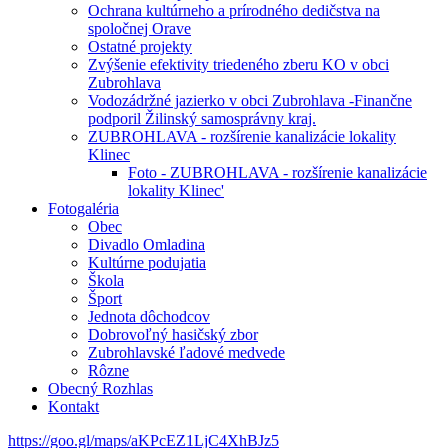
Ochrana kultúrneho a prírodného dedičstva na
spoločnej Orave
Ostatné projekty
Zvýšenie efektivity triedeného zberu KO v obci
Zubrohlava
Vodozádržné jazierko v obci Zubrohlava -Finančne
podporil Žilinský samosprávny kraj.
ZUBROHLAVA - rozšírenie kanalizácie lokality
Klinec
Foto - ZUBROHLAVA - rozšírenie kanalizácie
lokality Klinec'
Fotogaléria
Obec
Divadlo Omladina
Kultúrne podujatia
Škola
Šport
Jednota dôchodcov
Dobrovoľný hasičský zbor
Zubrohlavské ľadové medvede
Rôzne
Obecný Rozhlas
Kontakt
https://goo.gl/maps/aKPcEZ1LjC4XhBJz5