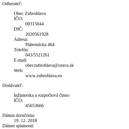
Odberateľ:
Obec Zubrohlava
IČO:
00315044
DIČ:
2020561928
Adresa:
Plátennícka 464
Telefón:
043/5521261
E-mail:
obeczubrohlava@orava.sk
Web:
www.zubrohlava.eu
Dodávateľ:
Inžinierska a rozpočtová činno
IČO:
45653666
Dátum doručenia:
19. 12. 2018
Dátum splatnosti: