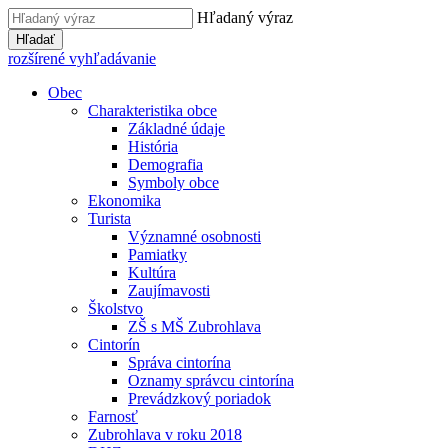
Hľadaný výraz
Hľadať
rozšírené vyhľadávanie
Obec
Charakteristika obce
Základné údaje
História
Demografia
Symboly obce
Ekonomika
Turista
Významné osobnosti
Pamiatky
Kultúra
Zaujímavosti
Školstvo
ZŠ s MŠ Zubrohlava
Cintorín
Správa cintorína
Oznamy správcu cintorína
Prevádzkový poriadok
Farnosť
Zubrohlava v roku 2018