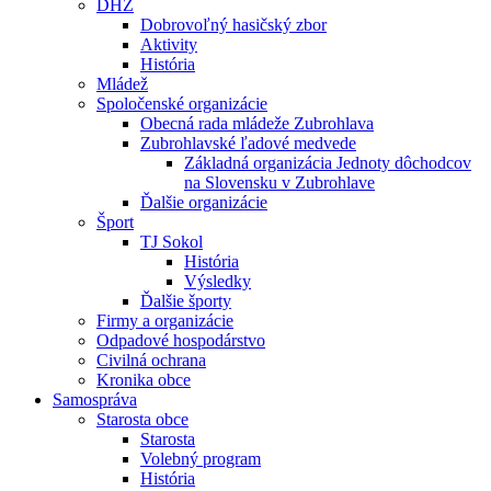
DHZ
Dobrovoľný hasičský zbor
Aktivity
História
Mládež
Spoločenské organizácie
Obecná rada mládeže Zubrohlava
Zubrohlavské ľadové medvede
Základná organizácia Jednoty dôchodcov
na Slovensku v Zubrohlave
Ďalšie organizácie
Šport
TJ Sokol
História
Výsledky
Ďalšie športy
Firmy a organizácie
Odpadové hospodárstvo
Civilná ochrana
Kronika obce
Samospráva
Starosta obce
Starosta
Volebný program
História