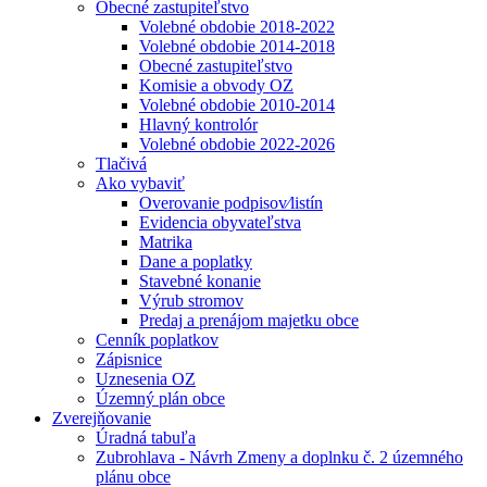
Obecné zastupiteľstvo
Volebné obdobie 2018-2022
Volebné obdobie 2014-2018
Obecné zastupiteľstvo
Komisie a obvody OZ
Volebné obdobie 2010-2014
Hlavný kontrolór
Volebné obdobie 2022-2026
Tlačivá
Ako vybaviť
Overovanie podpisov⁄listín
Evidencia obyvateľstva
Matrika
Dane a poplatky
Stavebné konanie
Výrub stromov
Predaj a prenájom majetku obce
Cenník poplatkov
Zápisnice
Uznesenia OZ
Územný plán obce
Zverejňovanie
Úradná tabuľa
Zubrohlava - Návrh Zmeny a doplnku č. 2 územného
plánu obce