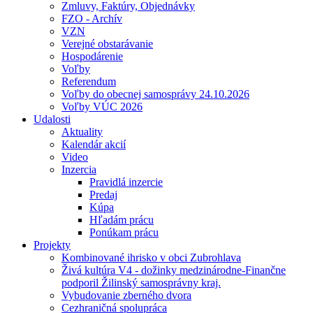
Zmluvy, Faktúry, Objednávky
FZO - Archív
VZN
Verejné obstarávanie
Hospodárenie
Voľby
Referendum
Voľby do obecnej samosprávy 24.10.2026
Voľby VÚC 2026
Udalosti
Aktuality
Kalendár akcií
Video
Inzercia
Pravidlá inzercie
Predaj
Kúpa
Hľadám prácu
Ponúkam prácu
Projekty
Kombinované ihrisko v obci Zubrohlava
Živá kultúra V4 - dožinky medzinárodne-Finančne
podporil Žilinský samosprávny kraj.
Vybudovanie zberného dvora
Cezhraničná spolupráca