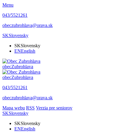
Menu
043/5521261
obeczubrohlava@orava.sk
SK
Slovensky
SK
Slovensky
EN
English
obec
Zubrohlava
obec
Zubrohlava
043/5521261
obeczubrohlava@orava.sk
Mapa webu
RSS
Verzia pre seniorov
SK
Slovensky
SK
Slovensky
EN
English