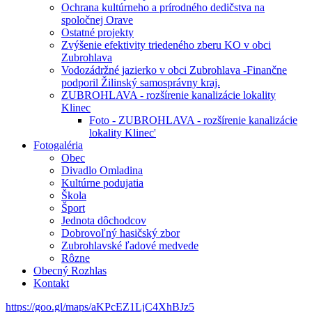
Ochrana kultúrneho a prírodného dedičstva na
spoločnej Orave
Ostatné projekty
Zvýšenie efektivity triedeného zberu KO v obci
Zubrohlava
Vodozádržné jazierko v obci Zubrohlava -Finančne
podporil Žilinský samosprávny kraj.
ZUBROHLAVA - rozšírenie kanalizácie lokality
Klinec
Foto - ZUBROHLAVA - rozšírenie kanalizácie
lokality Klinec'
Fotogaléria
Obec
Divadlo Omladina
Kultúrne podujatia
Škola
Šport
Jednota dôchodcov
Dobrovoľný hasičský zbor
Zubrohlavské ľadové medvede
Rôzne
Obecný Rozhlas
Kontakt
https://goo.gl/maps/aKPcEZ1LjC4XhBJz5