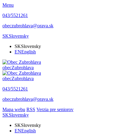
Menu
043/5521261
obeczubrohlava@orava.sk
SK
Slovensky
SK
Slovensky
EN
English
obec
Zubrohlava
obec
Zubrohlava
043/5521261
obeczubrohlava@orava.sk
Mapa webu
RSS
Verzia pre seniorov
SK
Slovensky
SK
Slovensky
EN
English