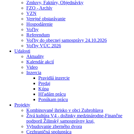
Zmluvy, Faktúry, Objednávky
FZO - Archív
VZN
Verejné obstarávanie
Hospodárenie
Voľby
Referendum
Voľby do obecnej samosprávy 24.10.2026
Voľby VÚC 2026
Udalosti
Aktuality
Kalendár akcií
Video
Inzercia
Pravidlá inzercie
Predaj
Kúpa
Hľadám prácu
Ponúkam prácu
Projekty
Kombinované ihrisko v obci Zubrohlava
Živá kultúra V4 - dožinky medzinárodne-Finančne
podporil Žilinský samosprávny kraj.
Vybudovanie zberného dvora
Cezhraničná spolupráca