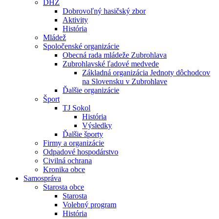
DHZ
Dobrovoľný hasičský zbor
Aktivity
História
Mládež
Spoločenské organizácie
Obecná rada mládeže Zubrohlava
Zubrohlavské ľadové medvede
Základná organizácia Jednoty dôchodcov
na Slovensku v Zubrohlave
Ďalšie organizácie
Šport
TJ Sokol
História
Výsledky
Ďalšie športy
Firmy a organizácie
Odpadové hospodárstvo
Civilná ochrana
Kronika obce
Samospráva
Starosta obce
Starosta
Volebný program
História