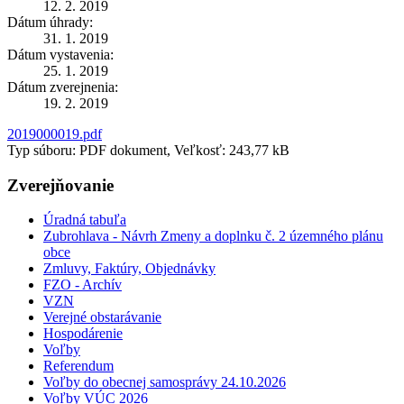
12. 2. 2019
Dátum úhrady:
31. 1. 2019
Dátum vystavenia:
25. 1. 2019
Dátum zverejnenia:
19. 2. 2019
2019000019.pdf
Typ súboru: PDF dokument, Veľkosť: 243,77 kB
Zverejňovanie
Úradná tabuľa
Zubrohlava - Návrh Zmeny a doplnku č. 2 územného plánu
obce
Zmluvy, Faktúry, Objednávky
FZO - Archív
VZN
Verejné obstarávanie
Hospodárenie
Voľby
Referendum
Voľby do obecnej samosprávy 24.10.2026
Voľby VÚC 2026