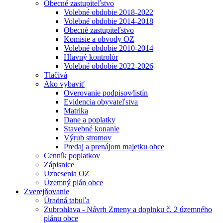
Obecné zastupiteľstvo
Volebné obdobie 2018-2022
Volebné obdobie 2014-2018
Obecné zastupiteľstvo
Komisie a obvody OZ
Volebné obdobie 2010-2014
Hlavný kontrolór
Volebné obdobie 2022-2026
Tlačivá
Ako vybaviť
Overovanie podpisov⁄listín
Evidencia obyvateľstva
Matrika
Dane a poplatky
Stavebné konanie
Výrub stromov
Predaj a prenájom majetku obce
Cenník poplatkov
Zápisnice
Uznesenia OZ
Územný plán obce
Zverejňovanie
Úradná tabuľa
Zubrohlava - Návrh Zmeny a doplnku č. 2 územného
plánu obce