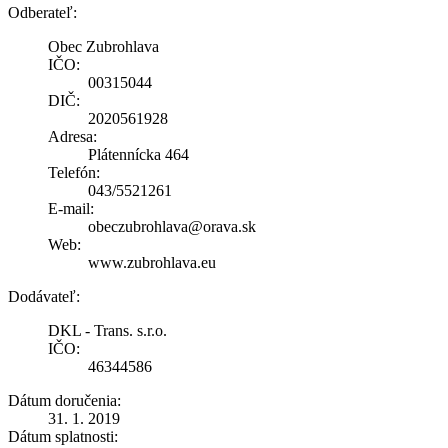
Odberateľ:
Obec Zubrohlava
IČO:
00315044
DIČ:
2020561928
Adresa:
Plátennícka 464
Telefón:
043/5521261
E-mail:
obeczubrohlava@orava.sk
Web:
www.zubrohlava.eu
Dodávateľ:
DKL - Trans. s.r.o.
IČO:
46344586
Dátum doručenia:
31. 1. 2019
Dátum splatnosti: