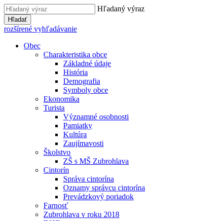
Hľadaný výraz
Hľadať
rozšírené vyhľadávanie
Obec
Charakteristika obce
Základné údaje
História
Demografia
Symboly obce
Ekonomika
Turista
Významné osobnosti
Pamiatky
Kultúra
Zaujímavosti
Školstvo
ZŠ s MŠ Zubrohlava
Cintorín
Správa cintorína
Oznamy správcu cintorína
Prevádzkový poriadok
Farnosť
Zubrohlava v roku 2018