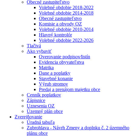
Obecné zastupiteľstvo
Volebné obdobie 2018-2022
Volebné obdobie 2014-2018
Obecné zastupiteľstvo
Komisie a obvody OZ
Volebné obdobie 2010-2014
Hlavný kontrolór
Volebné obdobie 2022-2026
Tlačivá
Ako vybaviť
Overovanie podpisov⁄listín
Evidencia obyvateľstva
Matrika
Dane a poplatky
Stavebné konanie
Výrub stromov
Predaj a prenájom majetku obce
Cenník poplatkov
Zápisnice
Uznesenia OZ
Územný plán obce
Zverejňovanie
Úradná tabuľa
Zubrohlava - Návrh Zmeny a doplnku č. 2 územného
plánu obce