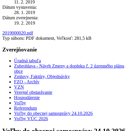
11. 2. 2019
Dátum vystavenia:
28. 1. 2019
Dátum zverejnenia:
19. 2. 2019
2019000020.pdf
Typ súboru: PDF dokument, Veľkosť: 281,5 kB
Zverejňovanie
Úradná tabuľa
Zubrohlava - Návrh Zmeny a doplnku č. 2 územného plánu
obce
Zmluvy, Faktúry, Objednávky
FZO - Archív
VZN
Verejné obstarávanie
Hospodárenie
Voľby
Referendum
Voľby do obecnej samosprávy 24.10.2026
Voľby VÚC 2026