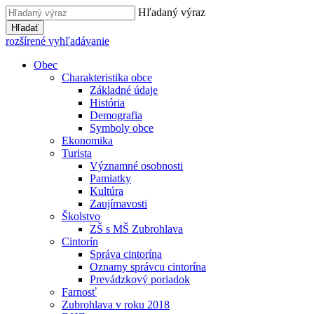
Hľadaný výraz
Hľadať
rozšírené vyhľadávanie
Obec
Charakteristika obce
Základné údaje
História
Demografia
Symboly obce
Ekonomika
Turista
Významné osobnosti
Pamiatky
Kultúra
Zaujímavosti
Školstvo
ZŠ s MŠ Zubrohlava
Cintorín
Správa cintorína
Oznamy správcu cintorína
Prevádzkový poriadok
Farnosť
Zubrohlava v roku 2018