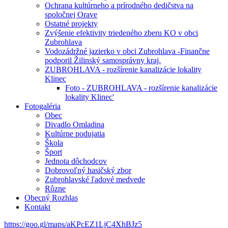
Ochrana kultúrneho a prírodného dedičstva na
spoločnej Orave
Ostatné projekty
Zvýšenie efektivity triedeného zberu KO v obci
Zubrohlava
Vodozádržné jazierko v obci Zubrohlava -Finančne
podporil Žilinský samosprávny kraj.
ZUBROHLAVA - rozšírenie kanalizácie lokality
Klinec
Foto - ZUBROHLAVA - rozšírenie kanalizácie
lokality Klinec'
Fotogaléria
Obec
Divadlo Omladina
Kultúrne podujatia
Škola
Šport
Jednota dôchodcov
Dobrovoľný hasičský zbor
Zubrohlavské ľadové medvede
Rôzne
Obecný Rozhlas
Kontakt
https://goo.gl/maps/aKPcEZ1LjC4XhBJz5