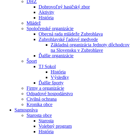
DHZ
Dobrovoľný hasičský zbor
Aktivity
História
Mládež
Spoločenské organizácie
Obecná rada mládeže Zubrohlava
Zubrohlavské ľadové medvede
Základná organizácia Jednoty dôchodcov
na Slovensku v Zubrohlave
Ďalšie organizácie
Šport
TJ Sokol
História
Výsledky
Ďalšie športy
Firmy a organizácie
Odpadové hospodárstvo
Civilná ochrana
Kronika obce
Samospráva
Starosta obce
Starosta
Volebný program
História