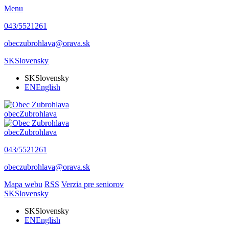
Menu
043/5521261
obeczubrohlava@orava.sk
SK
Slovensky
SK
Slovensky
EN
English
obec
Zubrohlava
obec
Zubrohlava
043/5521261
obeczubrohlava@orava.sk
Mapa webu
RSS
Verzia pre seniorov
SK
Slovensky
SK
Slovensky
EN
English