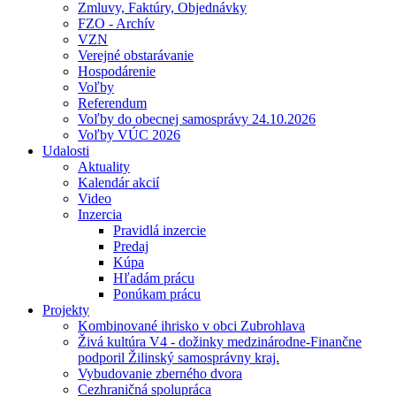
Zmluvy, Faktúry, Objednávky
FZO - Archív
VZN
Verejné obstarávanie
Hospodárenie
Voľby
Referendum
Voľby do obecnej samosprávy 24.10.2026
Voľby VÚC 2026
Udalosti
Aktuality
Kalendár akcií
Video
Inzercia
Pravidlá inzercie
Predaj
Kúpa
Hľadám prácu
Ponúkam prácu
Projekty
Kombinované ihrisko v obci Zubrohlava
Živá kultúra V4 - dožinky medzinárodne-Finančne
podporil Žilinský samosprávny kraj.
Vybudovanie zberného dvora
Cezhraničná spolupráca