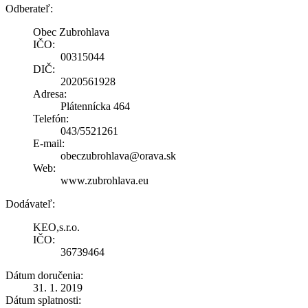
Odberateľ:
Obec Zubrohlava
IČO:
00315044
DIČ:
2020561928
Adresa:
Plátennícka 464
Telefón:
043/5521261
E-mail:
obeczubrohlava@orava.sk
Web:
www.zubrohlava.eu
Dodávateľ:
KEO,s.r.o.
IČO:
36739464
Dátum doručenia:
31. 1. 2019
Dátum splatnosti: