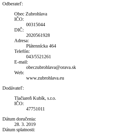
Odberateľ:
Obec Zubrohlava
IČO:
00315044
DIČ:
2020561928
Adresa:
Plátennícka 464
Telefón:
043/5521261
E-mail:
obeczubrohlava@orava.sk
Web:
www.zubrohlava.eu
Dodávateľ:
Tlačiareň Kubík, s.r.o.
IČO:
47751011
Dátum doručenia:
28. 3. 2019
Dátum splatnosti: