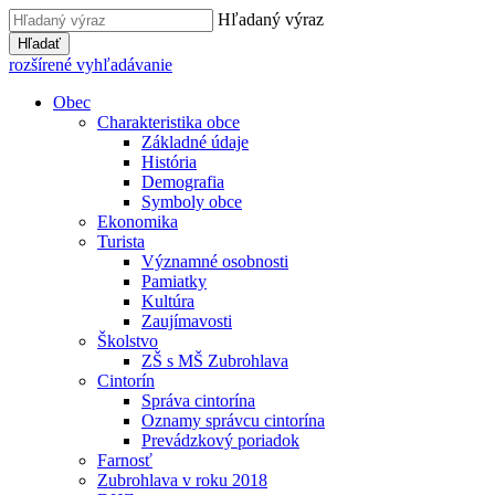
Hľadaný výraz
Hľadať
rozšírené vyhľadávanie
Obec
Charakteristika obce
Základné údaje
História
Demografia
Symboly obce
Ekonomika
Turista
Významné osobnosti
Pamiatky
Kultúra
Zaujímavosti
Školstvo
ZŠ s MŠ Zubrohlava
Cintorín
Správa cintorína
Oznamy správcu cintorína
Prevádzkový poriadok
Farnosť
Zubrohlava v roku 2018