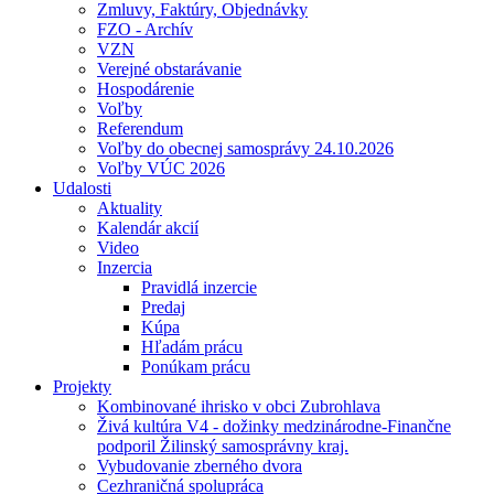
Zmluvy, Faktúry, Objednávky
FZO - Archív
VZN
Verejné obstarávanie
Hospodárenie
Voľby
Referendum
Voľby do obecnej samosprávy 24.10.2026
Voľby VÚC 2026
Udalosti
Aktuality
Kalendár akcií
Video
Inzercia
Pravidlá inzercie
Predaj
Kúpa
Hľadám prácu
Ponúkam prácu
Projekty
Kombinované ihrisko v obci Zubrohlava
Živá kultúra V4 - dožinky medzinárodne-Finančne
podporil Žilinský samosprávny kraj.
Vybudovanie zberného dvora
Cezhraničná spolupráca