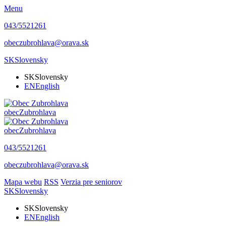
Menu
043/5521261
obeczubrohlava@orava.sk
SK
Slovensky
SK
Slovensky
EN
English
obec
Zubrohlava
obec
Zubrohlava
043/5521261
obeczubrohlava@orava.sk
Mapa webu
RSS
Verzia pre seniorov
SK
Slovensky
SK
Slovensky
EN
English