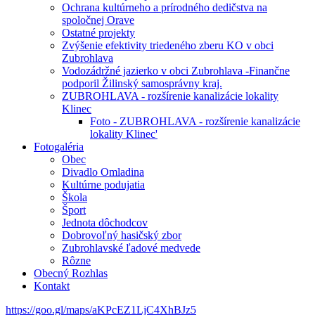
Ochrana kultúrneho a prírodného dedičstva na
spoločnej Orave
Ostatné projekty
Zvýšenie efektivity triedeného zberu KO v obci
Zubrohlava
Vodozádržné jazierko v obci Zubrohlava -Finančne
podporil Žilinský samosprávny kraj.
ZUBROHLAVA - rozšírenie kanalizácie lokality
Klinec
Foto - ZUBROHLAVA - rozšírenie kanalizácie
lokality Klinec'
Fotogaléria
Obec
Divadlo Omladina
Kultúrne podujatia
Škola
Šport
Jednota dôchodcov
Dobrovoľný hasičský zbor
Zubrohlavské ľadové medvede
Rôzne
Obecný Rozhlas
Kontakt
https://goo.gl/maps/aKPcEZ1LjC4XhBJz5