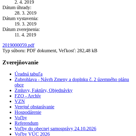
2. 4. 2019
Dátum úhrady:
28. 3. 2019
Dátum vystavenia:
19. 3. 2019
Dátum zverejnenia:
11. 4. 2019
2019000059.pdf
Typ súboru: PDF dokument, Veľkosť: 282,48 kB
Zverejňovanie
Úradná tabuľa
Zubrohlava - Návrh Zmeny a doplnku č. 2 územného plánu
obce
Zmluvy, Faktúry, Objednávky
FZO - Archív
VZN
Verejné obstarávanie
Hospodárenie
Voľby
Referendum
Voľby do obecnej samosprávy 24.10.2026
Voľby VÚC 2026