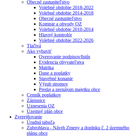
Obecné zastupiteľstvo
Volebné obdobie 2018-2022
Volebné obdobie 2014-2018
Obecné zastupiteľstvo
Komisie a obvody OZ
Volebné obdobie 2010-2014
Hlavný kontrolór
Volebné obdobie 2022-2026
Tlačivá
Ako vybaviť
Overovanie podpisov⁄listín
Evidencia obyvateľstva
Matrika
Dane a poplatky
Stavebné konanie
Výrub stromov
Predaj a prenájom majetku obce
Cenník poplatkov
Zápisnice
Uznesenia OZ
Územný plán obce
Zverejňovanie
Úradná tabuľa
Zubrohlava - Návrh Zmeny a doplnku č. 2 územného
plánu obce