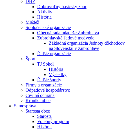
DHZ
Dobrovoľný hasičský zbor
Aktivity
História
Mládež
Spoločenské organizácie
Obecná rada mládeže Zubrohlava
Zubrohlavské ľadové medvede
Základná organizácia Jednoty dôchodcov
na Slovensku v Zubrohlave
Ďalšie organizácie
Šport
TJ Sokol
História
Výsledky
Ďalšie športy
Firmy a organizácie
Odpadové hospodárstvo
Civilná ochrana
Kronika obce
Samospráva
Starosta obce
Starosta
Volebný program
História