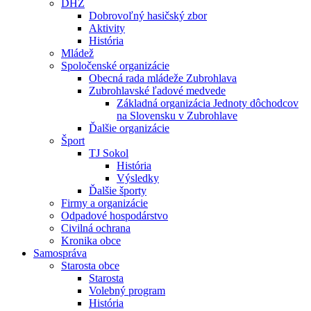
DHZ
Dobrovoľný hasičský zbor
Aktivity
História
Mládež
Spoločenské organizácie
Obecná rada mládeže Zubrohlava
Zubrohlavské ľadové medvede
Základná organizácia Jednoty dôchodcov
na Slovensku v Zubrohlave
Ďalšie organizácie
Šport
TJ Sokol
História
Výsledky
Ďalšie športy
Firmy a organizácie
Odpadové hospodárstvo
Civilná ochrana
Kronika obce
Samospráva
Starosta obce
Starosta
Volebný program
História