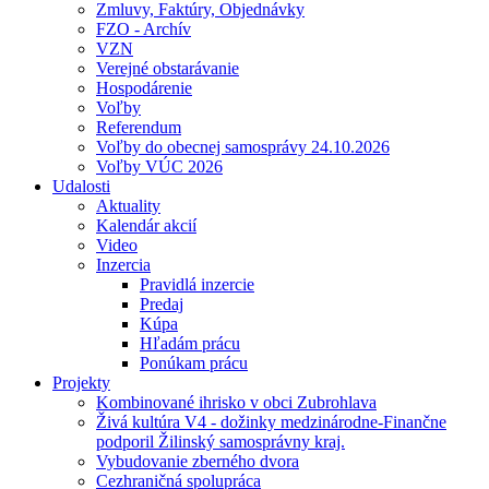
Zmluvy, Faktúry, Objednávky
FZO - Archív
VZN
Verejné obstarávanie
Hospodárenie
Voľby
Referendum
Voľby do obecnej samosprávy 24.10.2026
Voľby VÚC 2026
Udalosti
Aktuality
Kalendár akcií
Video
Inzercia
Pravidlá inzercie
Predaj
Kúpa
Hľadám prácu
Ponúkam prácu
Projekty
Kombinované ihrisko v obci Zubrohlava
Živá kultúra V4 - dožinky medzinárodne-Finančne
podporil Žilinský samosprávny kraj.
Vybudovanie zberného dvora
Cezhraničná spolupráca