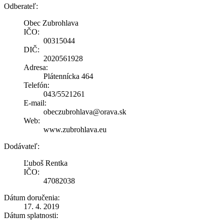
Odberateľ:
Obec Zubrohlava
IČO:
00315044
DIČ:
2020561928
Adresa:
Plátennícka 464
Telefón:
043/5521261
E-mail:
obeczubrohlava@orava.sk
Web:
www.zubrohlava.eu
Dodávateľ:
Ľuboš Rentka
IČO:
47082038
Dátum doručenia:
17. 4. 2019
Dátum splatnosti: