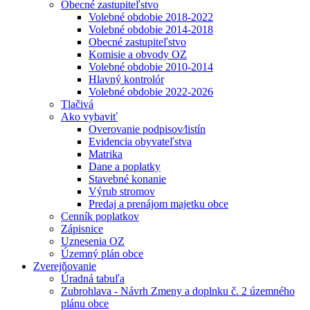
Obecné zastupiteľstvo
Volebné obdobie 2018-2022
Volebné obdobie 2014-2018
Obecné zastupiteľstvo
Komisie a obvody OZ
Volebné obdobie 2010-2014
Hlavný kontrolór
Volebné obdobie 2022-2026
Tlačivá
Ako vybaviť
Overovanie podpisov⁄listín
Evidencia obyvateľstva
Matrika
Dane a poplatky
Stavebné konanie
Výrub stromov
Predaj a prenájom majetku obce
Cenník poplatkov
Zápisnice
Uznesenia OZ
Územný plán obce
Zverejňovanie
Úradná tabuľa
Zubrohlava - Návrh Zmeny a doplnku č. 2 územného
plánu obce