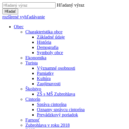
Hľadaný výraz
Hľadať
rozšírené vyhľadávanie
Obec
Charakteristika obce
Základné údaje
História
Demografia
Symboly obce
Ekonomika
Turista
Významné osobnosti
Pamiatky
Kultúra
Zaujímavosti
Školstvo
ZŠ s MŠ Zubrohlava
Cintorín
Správa cintorína
Oznamy správcu cintorína
Prevádzkový poriadok
Farnosť
Zubrohlava v roku 2018