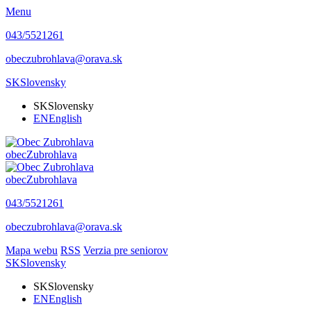
Menu
043/5521261
obeczubrohlava@orava.sk
SK
Slovensky
SK
Slovensky
EN
English
obec
Zubrohlava
obec
Zubrohlava
043/5521261
obeczubrohlava@orava.sk
Mapa webu
RSS
Verzia pre seniorov
SK
Slovensky
SK
Slovensky
EN
English