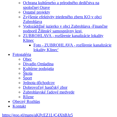
Ochrana kultúrneho a prírodného dedičstva na
spoločnej Orave
Ostatné projekty
Zvýšenie efektivity triedeného zberu KO v obci
Zubrohlava
Vodozádržné jazierko v obci Zubrohlava -Finančne
podporil Žilinský samosprávny kraj.
ZUBROHLAVA - rozšírenie kanalizácie lokality
Klinec
Foto - ZUBROHLAVA - rozšírenie kanalizácie
lokality Klinec'
Fotogaléria
Obec
Divadlo Omladina
Kultúrne podujatia
Škola
Šport
Jednota dôchodcov
Dobrovoľný hasičský zbor
Zubrohlavské ľadové medvede
Rôzne
Obecný Rozhlas
Kontakt
https://goo.gl/maps/aKPcEZ1LjC4XhBJz5