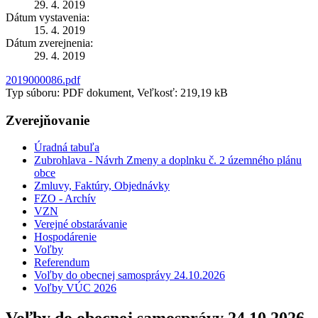
29. 4. 2019
Dátum vystavenia:
15. 4. 2019
Dátum zverejnenia:
29. 4. 2019
2019000086.pdf
Typ súboru: PDF dokument, Veľkosť: 219,19 kB
Zverejňovanie
Úradná tabuľa
Zubrohlava - Návrh Zmeny a doplnku č. 2 územného plánu
obce
Zmluvy, Faktúry, Objednávky
FZO - Archív
VZN
Verejné obstarávanie
Hospodárenie
Voľby
Referendum
Voľby do obecnej samosprávy 24.10.2026
Voľby VÚC 2026