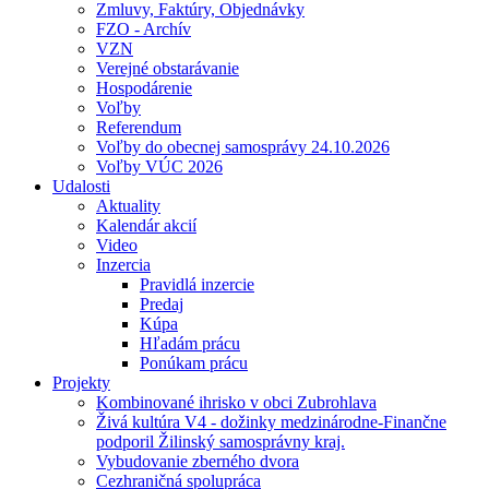
Zmluvy, Faktúry, Objednávky
FZO - Archív
VZN
Verejné obstarávanie
Hospodárenie
Voľby
Referendum
Voľby do obecnej samosprávy 24.10.2026
Voľby VÚC 2026
Udalosti
Aktuality
Kalendár akcií
Video
Inzercia
Pravidlá inzercie
Predaj
Kúpa
Hľadám prácu
Ponúkam prácu
Projekty
Kombinované ihrisko v obci Zubrohlava
Živá kultúra V4 - dožinky medzinárodne-Finančne
podporil Žilinský samosprávny kraj.
Vybudovanie zberného dvora
Cezhraničná spolupráca