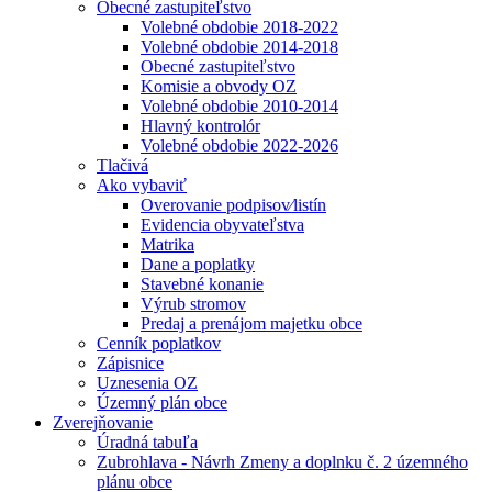
Obecné zastupiteľstvo
Volebné obdobie 2018-2022
Volebné obdobie 2014-2018
Obecné zastupiteľstvo
Komisie a obvody OZ
Volebné obdobie 2010-2014
Hlavný kontrolór
Volebné obdobie 2022-2026
Tlačivá
Ako vybaviť
Overovanie podpisov⁄listín
Evidencia obyvateľstva
Matrika
Dane a poplatky
Stavebné konanie
Výrub stromov
Predaj a prenájom majetku obce
Cenník poplatkov
Zápisnice
Uznesenia OZ
Územný plán obce
Zverejňovanie
Úradná tabuľa
Zubrohlava - Návrh Zmeny a doplnku č. 2 územného
plánu obce