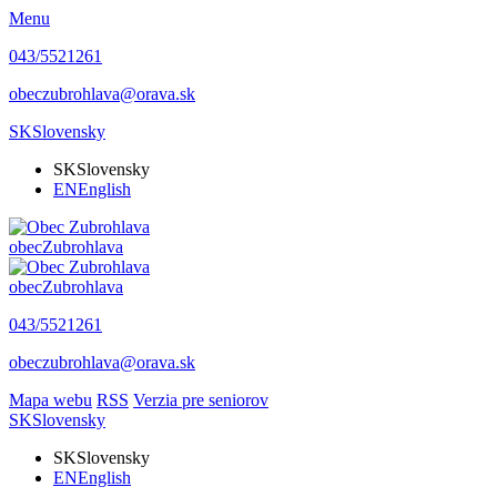
Menu
043/5521261
obeczubrohlava@orava.sk
SK
Slovensky
SK
Slovensky
EN
English
obec
Zubrohlava
obec
Zubrohlava
043/5521261
obeczubrohlava@orava.sk
Mapa webu
RSS
Verzia pre seniorov
SK
Slovensky
SK
Slovensky
EN
English