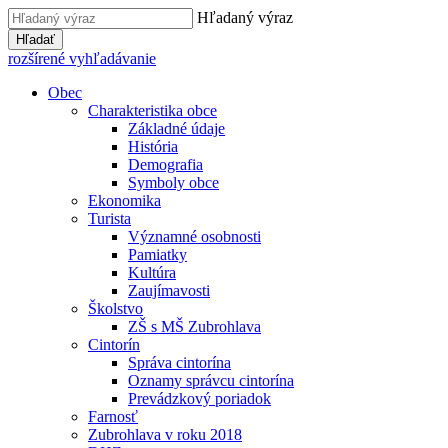
Hľadaný výraz
Hľadať
rozšírené vyhľadávanie
Obec
Charakteristika obce
Základné údaje
História
Demografia
Symboly obce
Ekonomika
Turista
Významné osobnosti
Pamiatky
Kultúra
Zaujímavosti
Školstvo
ZŠ s MŠ Zubrohlava
Cintorín
Správa cintorína
Oznamy správcu cintorína
Prevádzkový poriadok
Farnosť
Zubrohlava v roku 2018