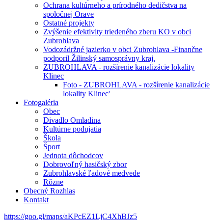
Ochrana kultúrneho a prírodného dedičstva na
spoločnej Orave
Ostatné projekty
Zvýšenie efektivity triedeného zberu KO v obci
Zubrohlava
Vodozádržné jazierko v obci Zubrohlava -Finančne
podporil Žilinský samosprávny kraj.
ZUBROHLAVA - rozšírenie kanalizácie lokality
Klinec
Foto - ZUBROHLAVA - rozšírenie kanalizácie
lokality Klinec'
Fotogaléria
Obec
Divadlo Omladina
Kultúrne podujatia
Škola
Šport
Jednota dôchodcov
Dobrovoľný hasičský zbor
Zubrohlavské ľadové medvede
Rôzne
Obecný Rozhlas
Kontakt
https://goo.gl/maps/aKPcEZ1LjC4XhBJz5