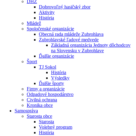
DHZ
Dobrovoľný hasičský zbor
Aktivity
História
Mládež
Spoločenské organizácie
Obecná rada mládeže Zubrohlava
Zubrohlavské ľadové medvede
Základná organizácia Jednoty dôchodcov
na Slovensku v Zubrohlave
Ďalšie organizácie
Šport
TJ Sokol
História
Výsledky
Ďalšie športy
Firmy a organizácie
Odpadové hospodárstvo
Civilná ochrana
Kronika obce
Samospráva
Starosta obce
Starosta
Volebný program
História