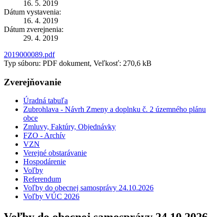
16. 5. 2019
Dátum vystavenia:
16. 4. 2019
Dátum zverejnenia:
29. 4. 2019
2019000089.pdf
Typ súboru: PDF dokument, Veľkosť: 270,6 kB
Zverejňovanie
Úradná tabuľa
Zubrohlava - Návrh Zmeny a doplnku č. 2 územného plánu
obce
Zmluvy, Faktúry, Objednávky
FZO - Archív
VZN
Verejné obstarávanie
Hospodárenie
Voľby
Referendum
Voľby do obecnej samosprávy 24.10.2026
Voľby VÚC 2026