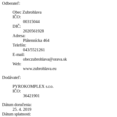
Odberateľ:
Obec Zubrohlava
IČO:
00315044
DIČ:
2020561928
Adresa:
Plátennícka 464
Telefón:
043/5521261
E-mail:
obeczubrohlava@orava.sk
Web:
www.zubrohlava.eu
Dodávateľ:
PYROKOMPLEX s.r.o.
IČO:
36421901
Dátum doručenia:
25. 4. 2019
Dátum splatnosti: