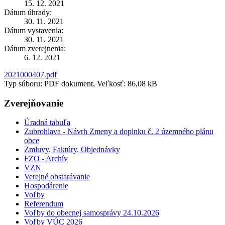
15. 12. 2021
Dátum úhrady:
30. 11. 2021
Dátum vystavenia:
30. 11. 2021
Dátum zverejnenia:
6. 12. 2021
2021000407.pdf
Typ súboru: PDF dokument, Veľkosť: 86,08 kB
Zverejňovanie
Úradná tabuľa
Zubrohlava - Návrh Zmeny a doplnku č. 2 územného plánu
obce
Zmluvy, Faktúry, Objednávky
FZO - Archív
VZN
Verejné obstarávanie
Hospodárenie
Voľby
Referendum
Voľby do obecnej samosprávy 24.10.2026
Voľby VÚC 2026