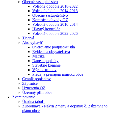
Obecné zastupiteľstvo
Volebné obdobie 2018-2022
Volebné obdobie 2014-2018
Obecné zastupiteľstvo
Komisie a obvody OZ
Volebné obdobie 2010-2014
Hlavný kontrolór
Volebné obdobie 2022-2026
Tlačivá
Ako vybaviť
Overovanie podpisov⁄listín
Evidencia obyvateľstva
Matrika
Dane a poplatky
Stavebné konanie
Výrub stromov
Predaj a prenájom majetku obce
Cenník poplatkov
Zápisnice
Uznesenia OZ
Územný plán obce
Zverejňovanie
Úradná tabuľa
Zubrohlava - Návrh Zmeny a doplnku č. 2 územného
plánu obce