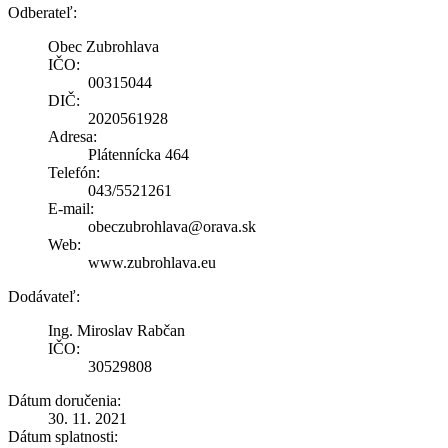
Odberateľ:
Obec Zubrohlava
IČO:
00315044
DIČ:
2020561928
Adresa:
Plátennícka 464
Telefón:
043/5521261
E-mail:
obeczubrohlava@orava.sk
Web:
www.zubrohlava.eu
Dodávateľ:
Ing. Miroslav Rabčan
IČO:
30529808
Dátum doručenia:
30. 11. 2021
Dátum splatnosti: