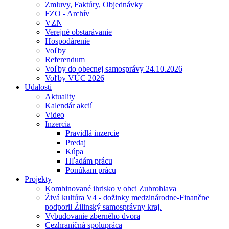
Zmluvy, Faktúry, Objednávky
FZO - Archív
VZN
Verejné obstarávanie
Hospodárenie
Voľby
Referendum
Voľby do obecnej samosprávy 24.10.2026
Voľby VÚC 2026
Udalosti
Aktuality
Kalendár akcií
Video
Inzercia
Pravidlá inzercie
Predaj
Kúpa
Hľadám prácu
Ponúkam prácu
Projekty
Kombinované ihrisko v obci Zubrohlava
Živá kultúra V4 - dožinky medzinárodne-Finančne
podporil Žilinský samosprávny kraj.
Vybudovanie zberného dvora
Cezhraničná spolupráca