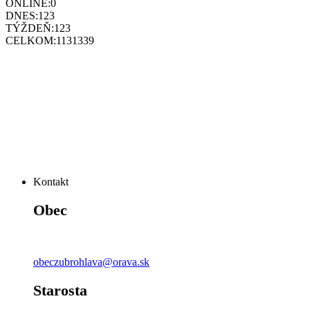
ONLINE:
0
DNES:
123
TÝŽDEŇ:
123
CELKOM:
1131339
Kontakt
Obec
obeczubrohlava@orava.sk
Starosta