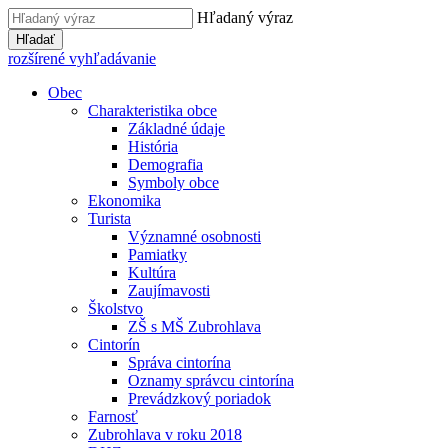
Hľadaný výraz
Hľadať
rozšírené vyhľadávanie
Obec
Charakteristika obce
Základné údaje
História
Demografia
Symboly obce
Ekonomika
Turista
Významné osobnosti
Pamiatky
Kultúra
Zaujímavosti
Školstvo
ZŠ s MŠ Zubrohlava
Cintorín
Správa cintorína
Oznamy správcu cintorína
Prevádzkový poriadok
Farnosť
Zubrohlava v roku 2018