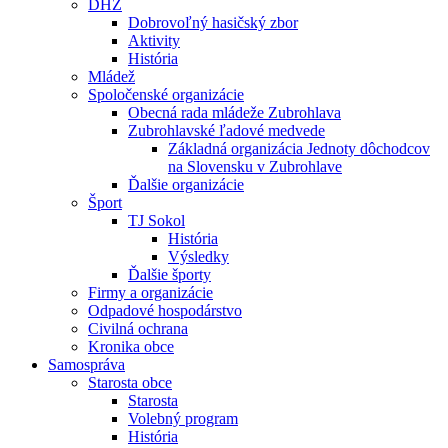
DHZ
Dobrovoľný hasičský zbor
Aktivity
História
Mládež
Spoločenské organizácie
Obecná rada mládeže Zubrohlava
Zubrohlavské ľadové medvede
Základná organizácia Jednoty dôchodcov
na Slovensku v Zubrohlave
Ďalšie organizácie
Šport
TJ Sokol
História
Výsledky
Ďalšie športy
Firmy a organizácie
Odpadové hospodárstvo
Civilná ochrana
Kronika obce
Samospráva
Starosta obce
Starosta
Volebný program
História