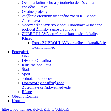
Ochrana kultúrneho a prírodného dedičstva na
spoločnej Orave
Ostatné projekty
Zvýšenie efektivity triedeného zberu KO v obci
Zubrohlava
Vodozádržné jazierko v obci Zubrohlava -Finančne
podporil Žilinský samosprávny kraj.
ZUBROHLAVA - rozšírenie kanalizácie lokality
Klinec
Foto - ZUBROHLAVA - rozšírenie kanalizácie
lokality Klinec'
Fotogaléria
Obec
Divadlo Omladina
Kultúrne podujatia
Škola
Šport
Jednota dôchodcov
Dobrovoľný hasičský zbor
Zubrohlavské ľadové medvede
Rôzne
Obecný Rozhlas
Kontakt
https://goo.gl/maps/aKPcEZ1LjC4XhBJz5