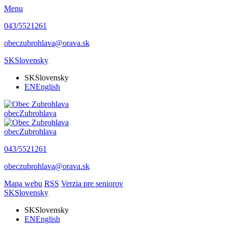
Menu
043/5521261
obeczubrohlava@orava.sk
SK
Slovensky
SK
Slovensky
EN
English
obec
Zubrohlava
obec
Zubrohlava
043/5521261
obeczubrohlava@orava.sk
Mapa webu
RSS
Verzia pre seniorov
SK
Slovensky
SK
Slovensky
EN
English