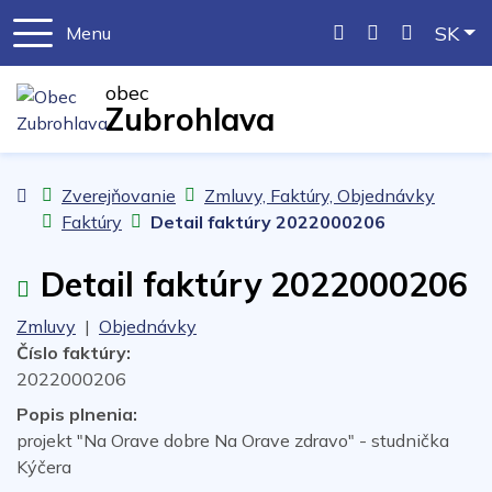
Slo
SK
Menu
043/5521261
obeczubrohlav
obec
Zubrohlava
Úvodná stránka
Zverejňovanie
Zmluvy, Faktúry, Objednávky
Faktúry
Detail faktúry 2022000206
Detail faktúry 2022000206
Zmluvy
|
Objednávky
Číslo faktúry:
2022000206
Popis plnenia:
projekt "Na Orave dobre Na Orave zdravo" - studnička
Kýčera