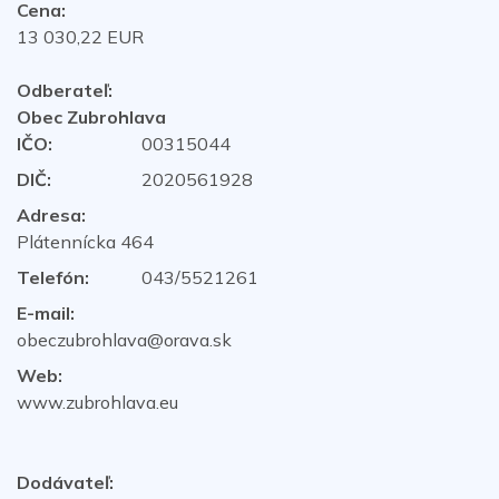
Cena:
13 030,22 EUR
Odberateľ:
Obec Zubrohlava
IČO:
00315044
DIČ:
2020561928
Adresa:
Plátennícka 464
Telefón:
043/5521261
E-mail:
obeczubrohlava@orava.sk
Web:
www.zubrohlava.eu
Dodávateľ: