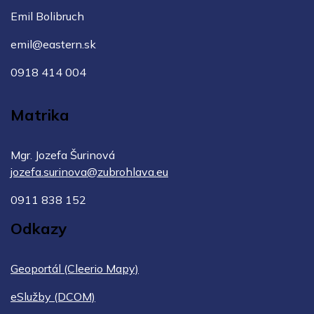
Emil Bolibruch
emil@eastern.sk
0918 414 004
Matrika
Mgr. Jozefa Šurinová
jozefa.surinova@zubrohlava.eu
0911 838 152
Odkazy
Geoportál (Cleerio Mapy)
eSlužby (DCOM)