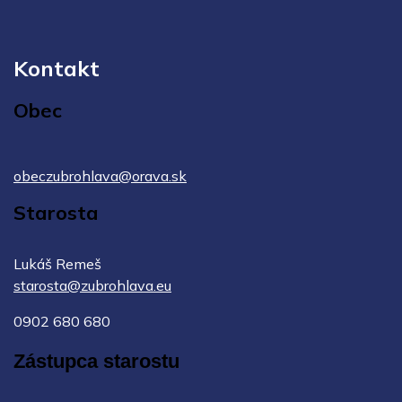
Kontakt
Obec
obeczubrohlava@orava.sk
Starosta
Lukáš Remeš
starosta@zubrohlava.eu
0902 680 680
Zástupca starostu